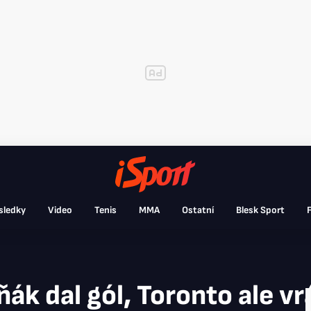
sledky
Video
Tenis
MMA
Ostatní
Blesk Sport
F
k dal gól, Toronto ale vrá