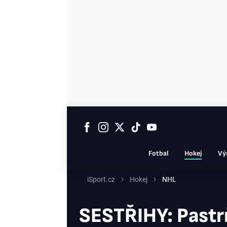
Fotbal
Hokej
Vý
iSport.cz
Hokej
NHL
SESTŘIHY: Pastrňá