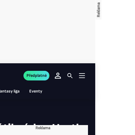
Předplatné
antasy liga
Eventy
tilo úder. Hertl