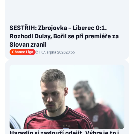
SESTŘIH: Zbrojovka - Liberec 0:1.
Rozhodl Dulay, Bořil se při premiéře za
Slovan zranil
Chance Liga
ČTK
7. srpna 2026
20:56
Haraslín si zaslouží odejít. Výhra je to i