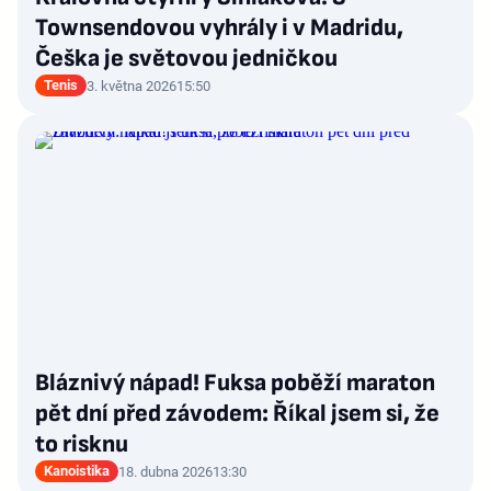
Townsendovou vyhrály i v Madridu,
Češka je světovou jedničkou
Tenis
3. května 2026
15:50
Bláznivý nápad! Fuksa poběží maraton
pět dní před závodem: Říkal jsem si, že
to risknu
Kanoistika
18. dubna 2026
13:30