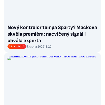
Nový kontrolor tempa Sparty? Mackova
skvělá premiéra: nacvičený signál i
chvála experta
Liga mistrů
5. srpna 2026
13:20