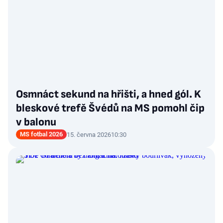
Osmnáct sekund na hřišti, a hned gól. K
bleskové trefě Švédů na MS pomohl čip
v balonu
MS fotbal 2026
15. června 2026
10:30