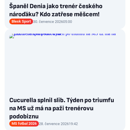
Španěl Denia jako trenér českého
nároďáku? Kdo zatřese měšcem!
Blesk Sport
30. července 2026
05:00
Cucurella splnil slib. Týden po triumfu
na MS už má na paži trenérovu
podobiznu
MS fotbal 2026
28. července 2026
19:42