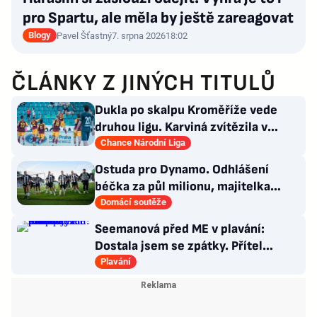
pro Spartu, ale měla by ještě zareagovat
Blogy
Pavel Šťastný
7. srpna 2026
18:02
ČLÁNKY Z JINÝCH TITULŮ
Dukla po skalpu Kroměříže vede
druhou ligu. Karviná zvítězila v
Prostějově, remíza Ústí
Chance Národní Liga
Ostuda pro Dynamo. Odhlášení
béčka za půl milionu, majitelka
odmítla nabídku kraje
Domácí soutěže
Seemanová před ME v plavání:
Dostala jsem se zpátky. Přítel
Choupenitch? Motivuje mě
Plavání