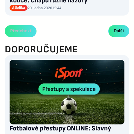
kouče: Chápu různé názory
Atletika
20. ledna 2026
12:44
Předchozí
Další
DOPORUČUJEME
Fotbalové přestupy ONLINE: Slavný