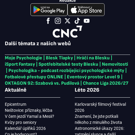
Redakce
Další témata z našich webů
Moje Psychologie
|
Blesk Tlapky
|
Hráči na Blesku
|
iSport Fantasy
|
Spotřebitelské testy Blesku
|
Nemovitosti
|
Psychologika - podcast rozbíjející psychologické mýty
|
Fotbalové přestupy ONLINE
|
Eventový prostor Level 9
|
OKTAGON 92: Szabová vs. Pudilová
|
Chance Liga 2026/27
Aktuálně
Léto 2026
Epicentrum
Karlovarský filmový festival
Neštovice: příznaky, léčba
2026
V čem jezdí Yamal a Mesii?
Znamení, že jste potkali
Kvízy pro seniory
někoho z minulého života
Kalendář úplňků 2026
Astronomické úkazy 2026:
Co je bodycount?
zatmění slunce a další