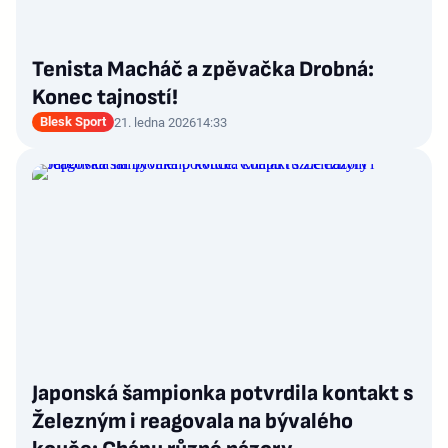
Tenista Macháč a zpěvačka Drobná:
Konec tajností!
Blesk Sport
21. ledna 2026
14:33
Japonská šampionka potvrdila kontakt s
Železným i reagovala na bývalého