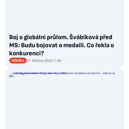
Boj o globální průlom. Švábíková před
MS: Budu bojovat o medaili. Co řekla o
konkurenci?
Atletika
21. března 2026
11:04