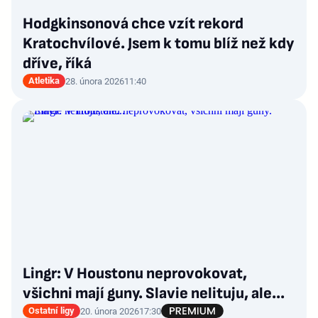
Hodgkinsonová chce vzít rekord
Kratochvílové. Jsem k tomu blíž než kdy
dříve, říká
Atletika
28. února 2026
11:40
Lingr: V Houstonu neprovokovat,
všichni mají guny. Slavie nelituju, ale...
Ostatní ligy
20. února 2026
17:30