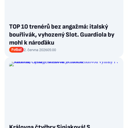
TOP 10 trenérů bez angažmá: italský
bouřlivák, vyhozený Slot. Guardiola by
mohl k nároďáku
Fotbal
2. června 2026
05:00
Královna čtyřhry Siniaková! S