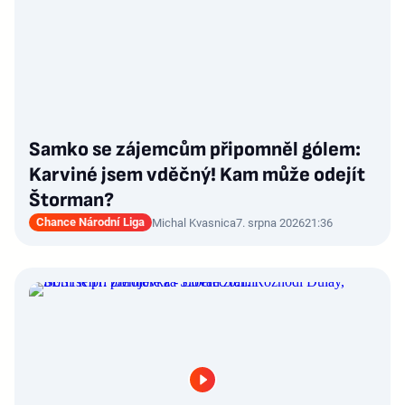
Samko se zájemcům připomněl gólem:
Karviné jsem vděčný! Kam může odejít
Štorman?
Chance Národní Liga
Michal Kvasnica
7. srpna 2026
21:36