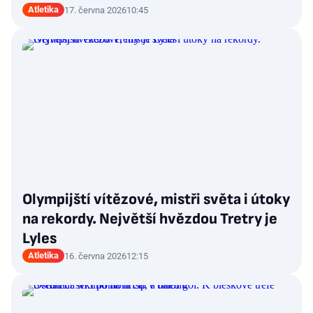
Atletika
17. června 2026
10:45
Olympijští vítězové, mistři světa i útoky
na rekordy. Největší hvězdou Tretry je
Lyles
Atletika
16. června 2026
12:15