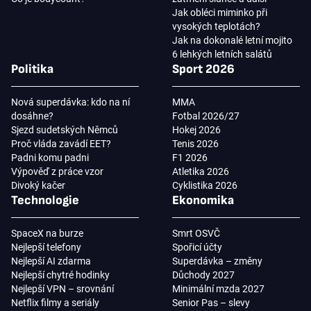
Jak obléci miminko při
vysokých teplotách?
Jak na dokonalé letní mojito
6 lehkých letních salátů
Politika
Sport 2026
Nová superdávka: kdo na ní
MMA
dosáhne?
Fotbal 2026/27
Sjezd sudetských Němců
Hokej 2026
Proč vláda zavádí EET?
Tenis 2026
Padni komu padni
F1 2026
Výpověď z práce vzor
Atletika 2026
Divoký kačer
Cyklistika 2026
Technologie
Ekonomika
SpaceX na burze
Smrt OSVČ
Nejlepší telefony
Spořicí účty
Nejlepší AI zdarma
Superdávka – změny
Nejlepší chytré hodinky
Důchody 2027
Nejlepší VPN – srovnání
Minimální mzda 2027
Netflix filmy a seriály
Senior Pas – slevy