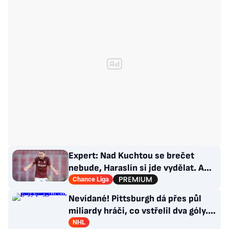
Expert: Nad Kuchtou se brečet
nebude, Haraslín si jde vydělat. A
ambice na titul? Až za rok
Chance Liga
Nevídané! Pittsburgh dá přes půl
miliardy hráči, co vstřelil dva góly.
GM se hájí
NHL