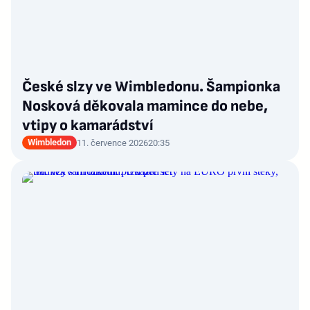
České slzy ve Wimbledonu. Šampionka
Nosková děkovala mamince do nebe,
vtipy o kamarádství
Wimbledon
11. července 2026
20:35