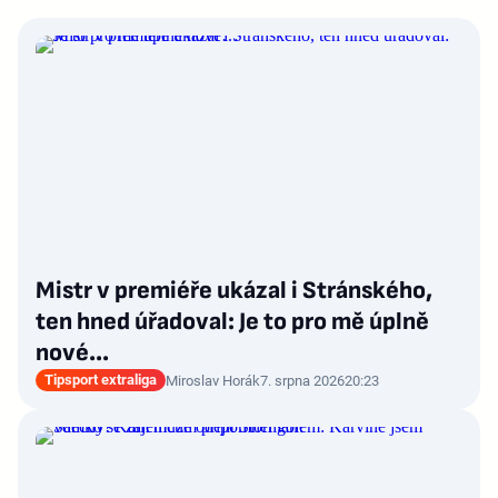
Mistr v premiéře ukázal i Stránského,
ten hned úřadoval: Je to pro mě úplně
nové…
Tipsport extraliga
Miroslav Horák
7. srpna 2026
20:23