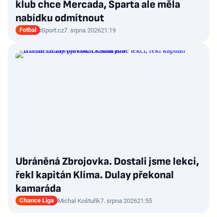
klub chce Mercada, Sparta ale měla
nabídku odmítnout
Fotbal
iSport.cz
7. srpna 2026
21:19
Ubráněná Zbrojovka. Dostali jsme lekci,
řekl kapitán Klíma. Dulay překonal
kamaráda
Chance Liga
Michal Koštuřík
7. srpna 2026
21:55