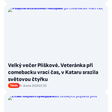
Velký večer Plíškové. Veteránka při
comebacku vrací čas, v Kataru srazila
světovou čtyřku
Tenis
9. února 2026
22:20