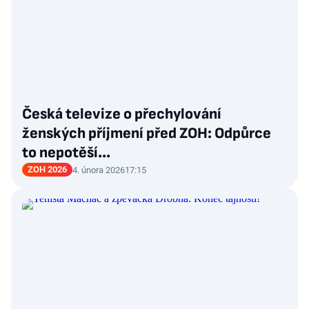
Česká televize o přechylování
ženských příjmení před ZOH: Odpůrce
to nepotěší...
ZOH 2026
4. února 2026
17:15