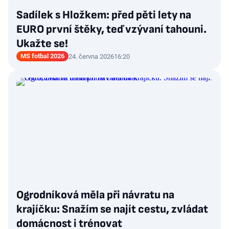
Sadílek s Hložkem: před pěti lety na
EURO první štěky, teď vzývaní tahouni.
Ukažte se!
MS fotbal 2026
24. června 2026
16:20
Ogrodníková měla při návratu na
krajíčku: Snažím se najít cestu, zvládat
domácnost i trénovat