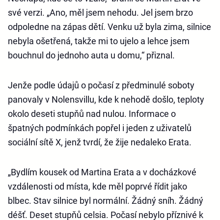
své verzi. „Ano, měl jsem nehodu. Jel jsem brzo
odpoledne na zápas dětí. Venku už byla zima, silnice
nebyla ošetřená, takže mi to ujelo a lehce jsem
bouchnul do jednoho auta u domu,“ přiznal.
Jenže podle údajů o počasí z předminulé soboty
panovaly v Nolensvillu, kde k nehodě došlo, teploty
okolo deseti stupňů nad nulou. Informace o
špatných podmínkách popřel i jeden z uživatelů
sociální sítě X, jenž tvrdí, že žije nedaleko Erata.
„Bydlím kousek od Martina Erata a v docházkové
vzdálenosti od místa, kde měl poprvé řídit jako
blbec. Stav silnice byl normální. Žádný sníh. Žádný
déšť. Deset stupňů celsia. Počasí nebylo příznivé k