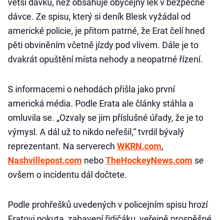
větší dávku, než obsahuje obyčejný lék v bezpečné
dávce. Ze spisu, který si deník Blesk vyžádal od
americké policie, je přitom patrné, že Erat čelí hned
pěti obviněním včetně jízdy pod vlivem. Dále je to
dvakrát opuštění místa nehody a neopatrné řízení.
S informacemi o nehodách přišla jako první
americká média. Podle Erata ale články stáhla a
omluvila se. „Ozvaly se jim příslušné úřady, že je to
výmysl. A dál už to nikdo neřešil,“ tvrdil bývalý
reprezentant. Na serverech
WKRN.com
,
Nashvillepost.com
nebo
TheHockeyNews.com
se
ovšem o incidentu dál dočtete.
Podle prohřešků uvedených v policejním spisu hrozí
Eratovi pokuta, zabavení řidičáku, veřejně prospěšné