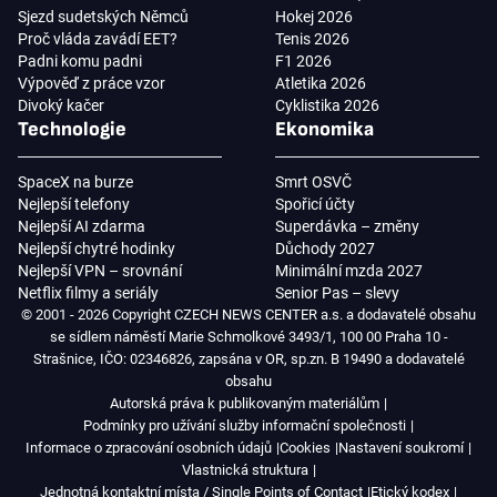
Sjezd sudetských Němců
Hokej 2026
Proč vláda zavádí EET?
Tenis 2026
Padni komu padni
F1 2026
Výpověď z práce vzor
Atletika 2026
Divoký kačer
Cyklistika 2026
Technologie
Ekonomika
SpaceX na burze
Smrt OSVČ
Nejlepší telefony
Spořicí účty
Nejlepší AI zdarma
Superdávka – změny
Nejlepší chytré hodinky
Důchody 2027
Nejlepší VPN – srovnání
Minimální mzda 2027
Netflix filmy a seriály
Senior Pas – slevy
© 2001 - 2026 Copyright CZECH NEWS CENTER a.s. a dodavatelé obsahu
se sídlem náměstí Marie Schmolkové 3493/1, 100 00 Praha 10 -
Strašnice, IČO: 02346826, zapsána v OR, sp.zn. B 19490 a dodavatelé
obsahu
Autorská práva k publikovaným materiálům
Podmínky pro užívání služby informační společnosti
Informace o zpracování osobních údajů
Cookies
Nastavení soukromí
Vlastnická struktura
Jednotná kontaktní místa / Single Points of Contact
Etický kodex