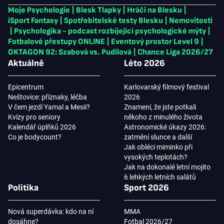
Moje Psychologie
|
Blesk Tlapky
|
Hráči na Blesku
|
iSport Fantasy
|
Spotřebitelské testy Blesku
|
Nemovitosti
|
Psychologika - podcast rozbíjející psychologické mýty
|
Fotbalové přestupy ONLINE
|
Eventový prostor Level 9
|
OKTAGON 92: Szabová vs. Pudilová
|
Chance Liga 2026/27
Aktuálně
Léto 2026
Epicentrum
Karlovarský filmový festival
Neštovice: příznaky, léčba
2026
V čem jezdí Yamal a Mesii?
Znamení, že jste potkali
Kvízy pro seniory
někoho z minulého života
Kalendář úplňků 2026
Astronomické úkazy 2026:
Co je bodycount?
zatmění slunce a další
Jak obléci miminko při
vysokých teplotách?
Jak na dokonalé letní mojito
6 lehkých letních salátů
Politika
Sport 2026
Nová superdávka: kdo na ní
MMA
dosáhne?
Fotbal 2026/27