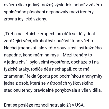
ovšem šlo o jediný možný výsledek, neboť v závěru
společného působení nepanovaly mezi trenéry
zrovna idylické vztahy.
„Třeba na letních kempech pro děti se děly dost
zarážející věci, alkohol byl součástí toho všeho.
Nechci jmenovat, ale v této souvislosti asi každého
napadne, koho mám na mysli. Mezi trenéry to
v jednu chvíli bylo velmi vyostřené, docházelo i na
fyzické ataky, rodiče dětí nechápali, co to má
znamenat,“ řekla Sportu pod podmínkou anonymity
jedna z osob, která se v útrobách vyškovského
stadionu tehdy pravidelně pohybovala a vše viděla.
Erat se posléze rozhodl natrvalo žít v USA,