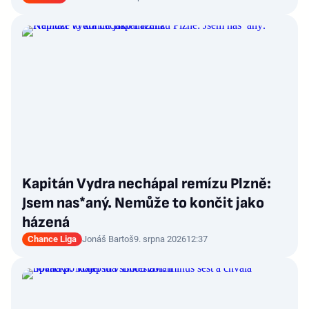
Kapitán Vydra nechápal remízu Plzně:
Jsem nas*aný. Nemůže to končit jako
házená
Chance Liga
Jonáš Bartoš
9. srpna 2026
12:37