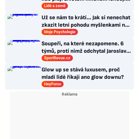
věci tolik neřeší
Lidé a země
Už se nám to krátí... Jak si nenechat
zkazit letní pohodu myšlenkami na
zářijový zápřah?
Moje Psychologie
Soupeři, na které nezapomene. 6
týmů, proti nimž odchytal Jaroslav
Drobný nejvíc zápasů v kariéře
SportRevue.cz
Glow up se stává luxusem, proč
mladí lidé říkají ano glow downu?
HeyFomo