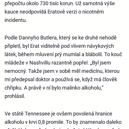
přepočtu okolo 730 tisíc korun. Už samotná výše
kauce neodpovídá Eratově verzi o nicotném
incidentu.
Podle Dannyho Butlera, který se ke druhé nehodě
připletl, byl Erat viditelně pod vlivem návykových
látek, během mluvení prý mumlal a blábolil. To kouč
mládeže v Nashvillu razantně popřel. „Byl jsem
nemocný. Takže jsem v sobě měl medicínu, kterou
mi předepsal doktor a používá se, když má člověk
chřipku. A právě v ní bylo malinko alkoholu,“
prohlásil.
Ve státě Tennessee je ovšem povolená hranice
alkoholu v krvi 0,8 promile. To by znamenalo daleko