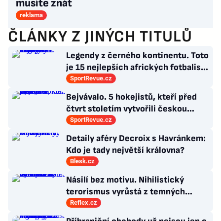
musíte znát
reklama
ČLÁNKY Z JINÝCH TITULŮ
Legendy z černého kontinentu. Toto
je 15 nejlepších afrických fotbalistů
všech dob
SportRevue.cz
Bejvávalo. 5 hokejistů, kteří před
čtvrt stoletím vytvořili českou
kolonii v Ottawě
SportRevue.cz
Detaily aféry Decroix s Havránkem:
Kdo je tady největší královna?
Blesk.cz
Násilí bez motivu. Nihilistický
terorismus vyrůstá z temných
koutů internetu a míří i na malé děti
Reflex.cz