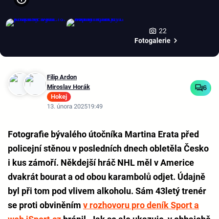
22
Fotogalerie
Filip Ardon
Miroslav Horák
6
Hokej
13. února 2025
19:49
Fotografie bývalého útočníka Martina Erata před
policejní stěnou v posledních dnech obletěla Česko
i kus zámoří. Někdejší hráč NHL měl v Americe
dvakrát bourat a od obou karambolů odjet. Údajně
byl při tom pod vlivem alkoholu. Sám 43letý trenér
se proti obviněním
v rozhovoru pro deník Sport a