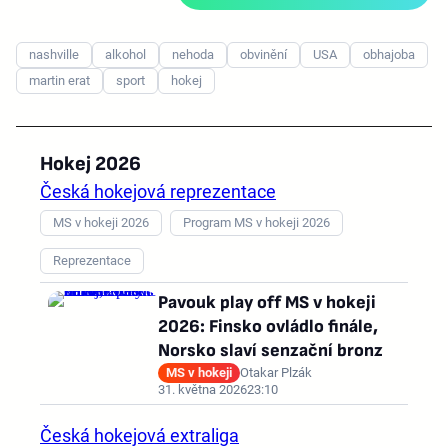
nashville
alkohol
nehoda
obvinění
USA
obhajoba
martin erat
sport
hokej
Hokej 2026
Česká hokejová reprezentace
MS v hokeji 2026
Program MS v hokeji 2026
Reprezentace
Pavouk play off MS v hokeji
2026: Finsko ovládlo finále,
Norsko slaví senzační bronz
MS v hokeji
Otakar Plzák
31. května 2026
23:10
Česká hokejová extraliga