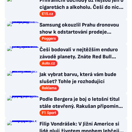
Příhraniční obchody už nejsou jen o
cigaretách a alkoholu. Češi do nich
jezdí nakupovat zcela jiné zboží
E15.cz
Samsung okouzlil Prahu dronovou
show k odstartování prodeje
nových produktů
Poggers
Češi bodovali v nejtěžším enduro
závodě planety. Znáte Red Bull
Romaniacs?
Auto.cz
Jak vybrat barvu, která vám bude
slušet? Tohle je rozhodující
Reklama
Podle Bergera je boj o letošní titul
stále otevřený. Rakušan připomíná
vývoj loňské sezony
F1 Sport
Filip Vondrášek: V Jižní Americe si
lidé plují životem mnohem lehčeji,