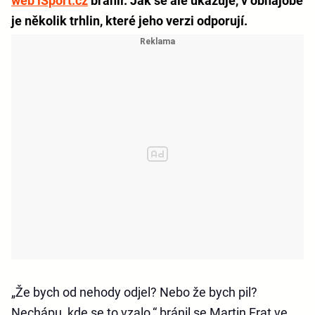
web iSport.cz
bránil. Jak se ale ukazuje, v obhajobě
je několik trhlin, které jeho verzi odporují.
„Že bych od nehody odjel? Nebo že bych pil?
Nechápu, kde se to vzalo,“ bránil se Martin Erat ve