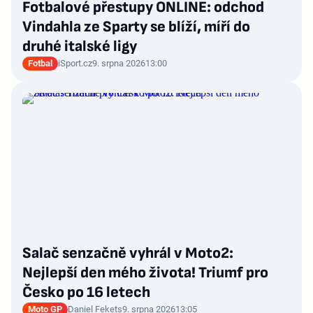
Fotbalové přestupy ONLINE: odchod
Vindahla ze Sparty se blíží, míří do
druhé italské ligy
Fotbal
iSport.cz
9. srpna 2026
13:00
Salač senzačně vyhrál v Moto2:
Nejlepší den mého života! Triumf pro
Česko po 16 letech
Moto GP
Daniel Fekets
9. srpna 2026
13:05