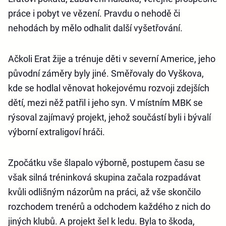
práce i pobyt ve vězení. Pravdu o nehodě či
nehodách by mělo odhalit další vyšetřování.
Ačkoli Erat žije a trénuje děti v severní Americe, jeho
původní záměry byly jiné. Směřovaly do Vyškova,
kde se hodlal věnovat hokejovému rozvoji zdejších
dětí, mezi něž patřil i jeho syn. V místním MBK se
rýsoval zajímavý projekt, jehož součástí byli i bývalí
výborní extraligoví hráči.
Zpočátku vše šlapalo výborně, postupem času se
však silná tréninková skupina začala rozpadávat
kvůli odlišným názorům na práci, až vše skončilo
rozchodem trenérů a odchodem každého z nich do
jiných klubů. A projekt šel k ledu. Byla to škoda,