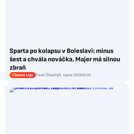
Sparta po kolapsu v Boleslavi: minus
šest a chvála nováčka. Majer má silnou
zbraň
Chance Liga
Pavel Šťastný
9. srpna 2026
05:00