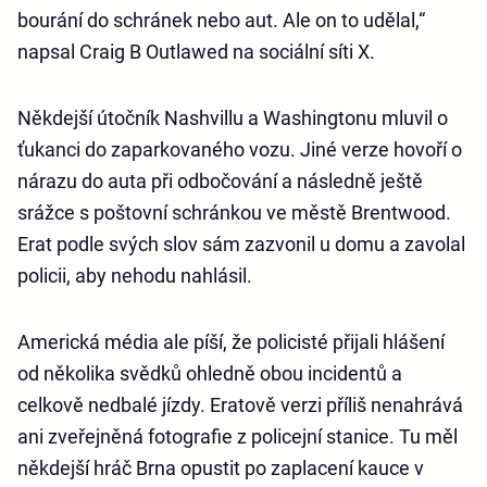
bourání do schránek nebo aut. Ale on to udělal,“
napsal Craig B Outlawed na sociální síti X.
Někdejší útočník Nashvillu a Washingtonu mluvil o
ťukanci do zaparkovaného vozu. Jiné verze hovoří o
nárazu do auta při odbočování a následně ještě
srážce s poštovní schránkou ve městě Brentwood.
Erat podle svých slov sám zazvonil u domu a zavolal
policii, aby nehodu nahlásil.
Americká média ale píší, že policisté přijali hlášení
od několika svědků ohledně obou incidentů a
celkově nedbalé jízdy. Eratově verzi příliš nenahrává
ani zveřejněná fotografie z policejní stanice. Tu měl
někdejší hráč Brna opustit po zaplacení kauce v