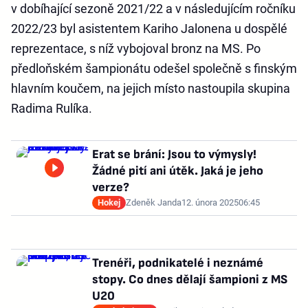
v dobíhající sezoně 2021/22 a v následujícím ročníku
2022/23 byl asistentem Kariho Jalonena u dospělé
reprezentace, s níž vybojoval bronz na MS. Po
předloňském šampionátu odešel společně s finským
hlavním koučem, na jejich místo nastoupila skupina
Radima Rulíka.
Erat se brání: Jsou to výmysly!
Žádné pití ani útěk. Jaká je jeho
verze?
Hokej
Zdeněk Janda
12. února 2025
06:45
Trenéři, podnikatelé i neznámé
stopy. Co dnes dělají šampioni z MS
U20