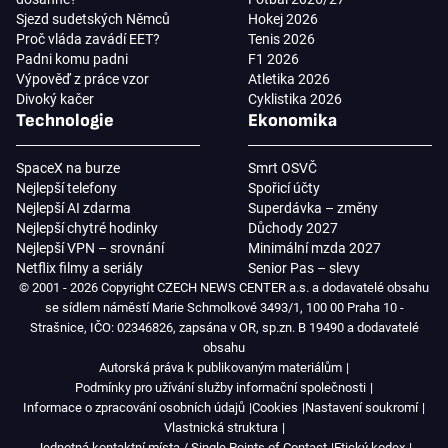
Sjezd sudetských Němců
Hokej 2026
Proč vláda zavádí EET?
Tenis 2026
Padni komu padni
F1 2026
Výpověď z práce vzor
Atletika 2026
Divoký kačer
Cyklistika 2026
Technologie
Ekonomika
SpaceX na burze
Smrt OSVČ
Nejlepší telefony
Spořicí účty
Nejlepší AI zdarma
Superdávka – změny
Nejlepší chytré hodinky
Důchody 2027
Nejlepší VPN – srovnání
Minimální mzda 2027
Netflix filmy a seriály
Senior Pas – slevy
© 2001 - 2026 Copyright CZECH NEWS CENTER a.s. a dodavatelé obsahu
se sídlem náměstí Marie Schmolkové 3493/1, 100 00 Praha 10 -
Strašnice, IČO: 02346826, zapsána v OR, sp.zn. B 19490 a dodavatelé
obsahu
Autorská práva k publikovaným materiálům
Podmínky pro užívání služby informační společnosti
Informace o zpracování osobních údajů
Cookies
Nastavení soukromí
Vlastnická struktura
Jednotná kontaktní místa / Single Points of Contact
Etický kodex