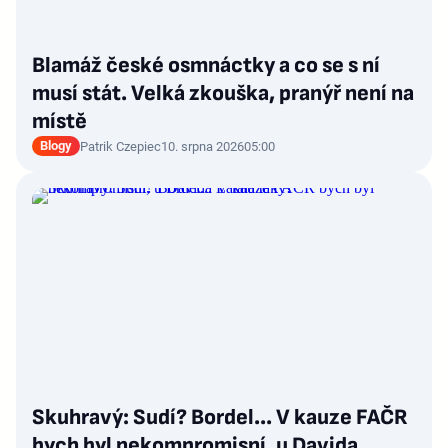
Blamáž české osmnáctky a co se s ní
musí stát. Velká zkouška, pranýř není na
místě
Blogy
Patrik Czepiec
10. srpna 2026
05:00
Skuhravý: Sudí? Bordel... V kauze FAČR
bych byl nekompromisní, u Davida