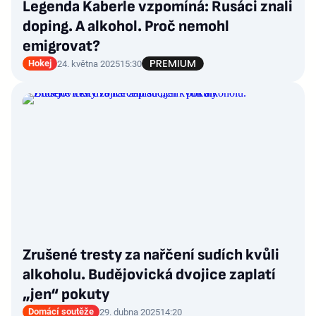
Legenda Kaberle vzpomíná: Rusáci znali
doping. A alkohol. Proč nemohl
emigrovat?
Hokej
24. května 2025
15:30
Zrušené tresty za nařčení sudích kvůli
alkoholu. Budějovická dvojice zaplatí
„jen“ pokuty
Domácí soutěže
29. dubna 2025
14:20