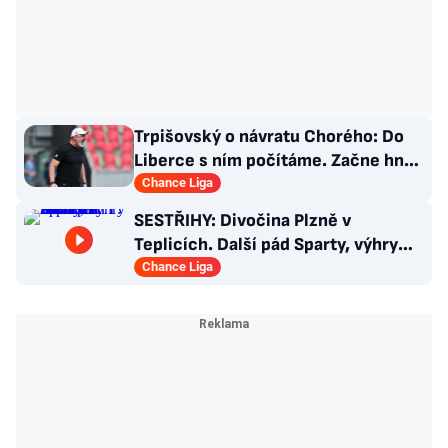
Trpišovský o návratu Chorého: Do
Liberce s ním počítáme. Začne hned
od začátku?
Chance Liga
SESTŘIHY: Divočina Plzně v
Teplicích. Další pád Sparty, výhry
Slavie i Hradce s Baníkem
Chance Liga