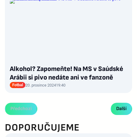
Alkohol? Zapomeňte! Na MS v Saúdské
Arábii si pivo nedáte ani ve fanzoně
Fotbal
20. prosince 2024
19:40
Předchozí
Další
DOPORUČUJEME