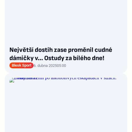
Největší dostih zase proměnil cudné
dámičky v... Ostudy za bílého dne!
Blesk Sport
6. dubna 2025
05:00