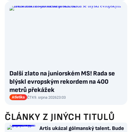
Další zlato na juniorském MS! Rada se
blýskl evropským rekordem na 400
metrů překážek
Atletika
ČTK
9. srpna 2026
23:03
ČLÁNKY Z JINÝCH TITULŮ
Artis ukázal gólmanský talent. Bude