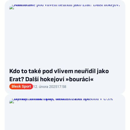
Kdo to také pod vlivem neuřídil jako
Erat? Další hokejoví »bouráci«
Blesk Sport
12. února 2025
17:58