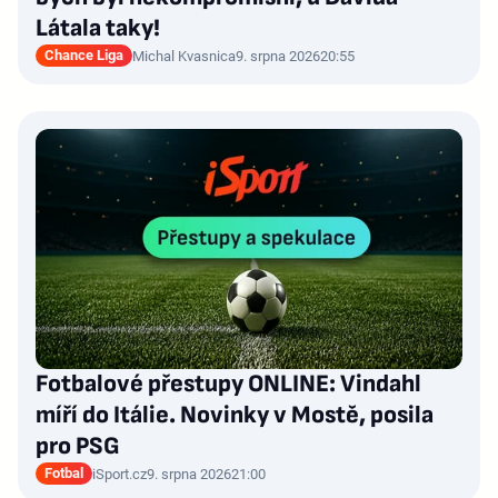
Látala taky!
Chance Liga
Michal Kvasnica
9. srpna 2026
20:55
Fotbalové přestupy ONLINE: Vindahl
míří do Itálie. Novinky v Mostě, posila
pro PSG
Fotbal
iSport.cz
9. srpna 2026
21:00