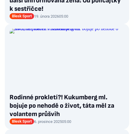
další uniformovaná žena: Od policajtky
k sestřičce!
Blesk Sport
19. února 2026
05:00
Rodinné prokletí?! Kukumberg ml.
bojuje po nehodě o život, táta měl za
volantem průšvih
Blesk Sport
6. prosince 2025
05:00