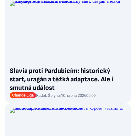
Slavia proti Pardubicím: historický
start, uragán a těžká adaptace. Ale i
smutná událost
Chance Liga
Radek Špryňar
10. srpna 2026
05:00