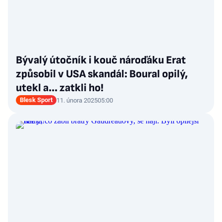
Bývalý útočník i kouč nároďáku Erat
způsobil v USA skandál: Boural opilý,
utekl a... zatkli ho!
Blesk Sport
11. února 2025
05:00