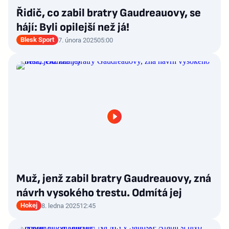
Řidič, co zabil bratry Gaudreauovy, se
hájí: Byli opilejší než já!
Blesk Sport
7. února 2025
05:00
Muž, jenž zabil bratry Gaudreauovy, zná
návrh vysokého trestu. Odmítá jej
Hokej
8. ledna 2025
12:45