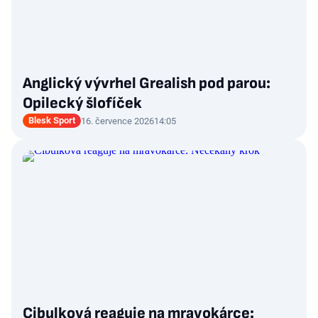
Anglický vývrhel Grealish pod parou:
Opilecký šlofíček
Blesk Sport
16. července 2026
14:05
Cibulková reaguje na mravokárce: