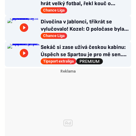
hrát velký fotbal, řekl kouč o
Kašíkovi. Body ale má Sigma
Chance Liga
Divočina v Jablonci, třikrát se
vylučovalo! Kozel: O poločase byla v
kabině bouřka
Chance Liga
Sekáč si zase užívá českou kabinu:
Úspěch se Spartou je pro mě sen.
Divoká léta ho stála NHL
Tipsport extraliga