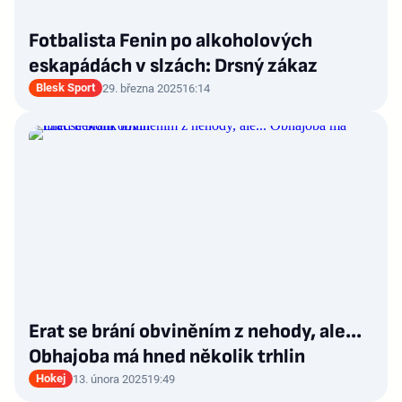
Fotbalista Fenin po alkoholových
eskapádách v slzách: Drsný zákaz
Blesk Sport
29. března 2025
16:14
Erat se brání obviněním z nehody, ale...
Obhajoba má hned několik trhlin
Hokej
13. února 2025
19:49