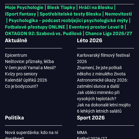
Moje Psychologie
|
Blesk Tlapky
|
Hráči na Blesku
|
iSport Fantasy
|
Spotřebitelské testy Blesku
|
Nemovitosti
|
Psychologika - podcast rozbíjející psychologické mýty
|
Fotbalové přestupy ONLINE
|
Eventový prostor Level 9
|
OKTAGON 92: Szabová vs. Pudilová
|
Chance Liga 2026/27
Aktuálně
Léto 2026
Epicentrum
Karlovarský filmový festival
Neštovice: příznaky, léčba
2026
V čem jezdí Yamal a Mesii?
Znamení, že jste potkali
Kvízy pro seniory
někoho z minulého života
Kalendář úplňků 2026
Astronomické úkazy 2026:
Co je bodycount?
zatmění slunce a další
Jak obléci miminko při
vysokých teplotách?
Jak na dokonalé letní mojito
6 lehkých letních salátů
Politika
Sport 2026
Nová superdávka: kdo na ní
MMA
dosáhne?
Fotbal 2026/27