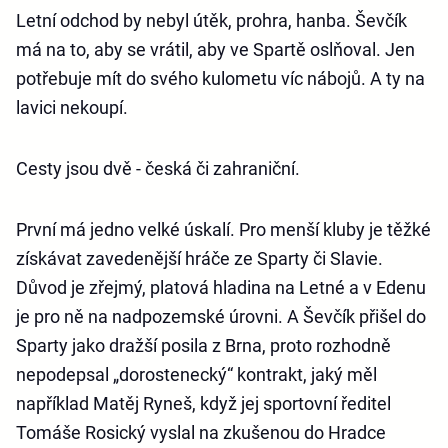
Letní odchod by nebyl útěk, prohra, hanba. Ševčík
má na to, aby se vrátil, aby ve Spartě oslňoval. Jen
potřebuje mít do svého kulometu víc nábojů. A ty na
lavici nekoupí.
Cesty jsou dvě - česká či zahraniční.
První má jedno velké úskalí. Pro menší kluby je těžké
získávat zavedenější hráče ze Sparty či Slavie.
Důvod je zřejmý, platová hladina na Letné a v Edenu
je pro ně na nadpozemské úrovni. A Ševčík přišel do
Sparty jako dražší posila z Brna, proto rozhodně
nepodepsal „dorostenecký“ kontrakt, jaký měl
například Matěj Ryneš, když jej sportovní ředitel
Tomáše Rosický vyslal na zkušenou do Hradce