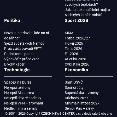
vysokých teplotách?
Jak na dokonalé letní mojito
6 lehkých letních salátů
Politika
Sport 2026
Nová superdávka: kdo na ní
MMA
dosáhne?
Fotbal 2026/27
Sjezd sudetských Němců
Hokej 2026
Proč vláda zavádí EET?
Tenis 2026
Padni komu padni
F1 2026
Výpověď z práce vzor
Atletika 2026
Divoký kačer
Cyklistika 2026
Technologie
Ekonomika
SpaceX na burze
Smrt OSVČ
Nejlepší telefony
Spořicí účty
Nejlepší AI zdarma
Superdávka – změny
Nejlepší chytré hodinky
Důchody 2027
Nejlepší VPN – srovnání
Minimální mzda 2027
Netflix filmy a seriály
Senior Pas – slevy
© 2001 - 2026 Copyright CZECH NEWS CENTER a.s. a dodavatelé obsahu