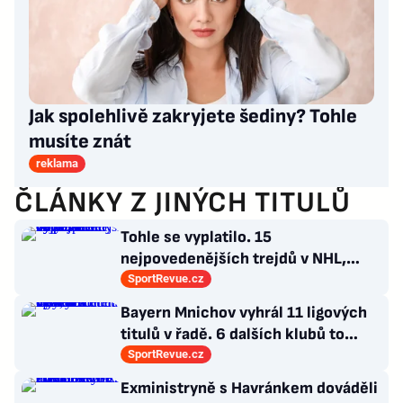
Jak spolehlivě zakryjete šediny? Tohle
musíte znát
reklama
ČLÁNKY Z JINÝCH TITULŮ
Tohle se vyplatilo. 15
nejpovedenějších trejdů v NHL,
které byly upečeny na poslední
SportRevue.cz
chvíli
Bayern Mnichov vyhrál 11 ligových
titulů v řadě. 6 dalších klubů to
zvládlo také, některé i víckrát
SportRevue.cz
Exministryně s Havránkem dováděli