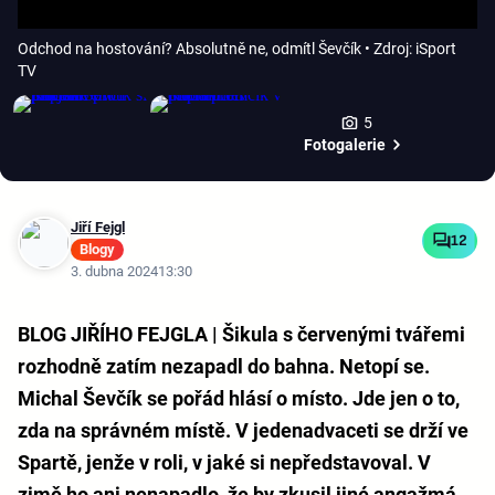
Odchod na hostování? Absolutně ne, odmítl Ševčík
• Zdroj: iSport
TV
5
Fotogalerie
Jiří Fejgl
12
Blogy
3. dubna 2024
13:30
BLOG JIŘÍHO FEJGLA | Šikula s červenými tvářemi
rozhodně zatím nezapadl do bahna. Netopí se.
Michal Ševčík se pořád hlásí o místo. Jde jen o to,
zda na správném místě. V jedenadvaceti se drží ve
Spartě, jenže v roli, v jaké si nepředstavoval. V
zimě ho ani nenapadlo, že by zkusil jiné angažmá,