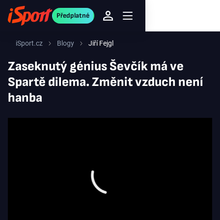
Předplatné
iSport.cz
Blogy
Jiří Fejgl
Zaseknutý génius Ševčík má ve
Spartě dilema. Změnit vzduch není
hanba