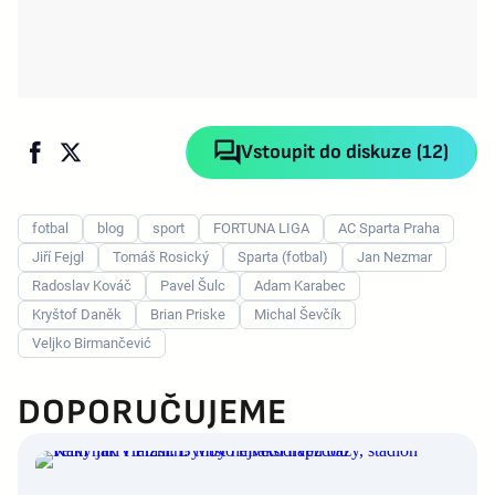
Vstoupit do diskuze (12)
fotbal
blog
sport
FORTUNA LIGA
AC Sparta Praha
Jiří Fejgl
Tomáš Rosický
Sparta (fotbal)
Jan Nezmar
Radoslav Kováč
Pavel Šulc
Adam Karabec
Kryštof Daněk
Brian Priske
Michal Ševčík
Veljko Birmančević
DOPORUČUJEME