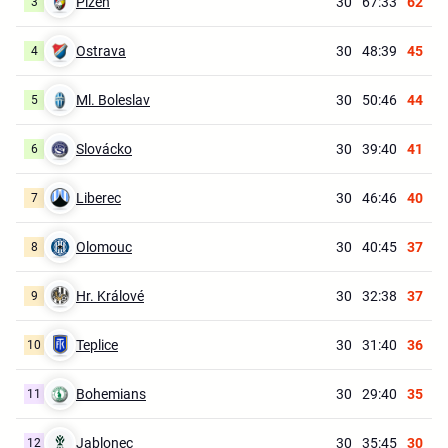
Plzeň
30
67:33
62
3
Ostrava
30
48:39
45
4
Ml. Boleslav
30
50:46
44
5
Slovácko
30
39:40
41
6
Liberec
30
46:46
40
7
Olomouc
30
40:45
37
8
Hr. Králové
30
32:38
37
9
Teplice
30
31:40
36
10
Bohemians
30
29:40
35
11
Jablonec
30
35:45
30
12