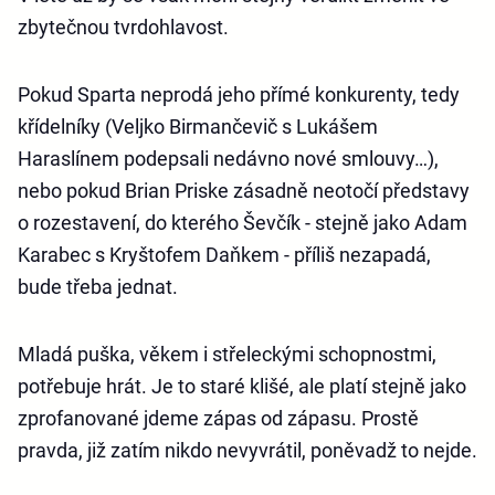
zbytečnou tvrdohlavost.
Pokud Sparta neprodá jeho přímé konkurenty, tedy
křídelníky (Veljko Birmančevič s Lukášem
Haraslínem podepsali nedávno nové smlouvy…),
nebo pokud Brian Priske zásadně neotočí představy
o rozestavení, do kterého Ševčík - stejně jako Adam
Karabec s Kryštofem Daňkem - příliš nezapadá,
bude třeba jednat.
Mladá puška, věkem i střeleckými schopnostmi,
potřebuje hrát. Je to staré klišé, ale platí stejně jako
zprofanované jdeme zápas od zápasu. Prostě
pravda, již zatím nikdo nevyvrátil, poněvadž to nejde.