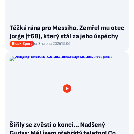
Těžká rána pro Messiho. Zemřel mu otec
Jorge (†68), který stál za jeho úspěchy
Blesk Sport
en
8. srpna 2026
15:06
Šířily se zvěsti o konci... Nadšený
Gudas: Měl jsem přehřátý telefon! Co