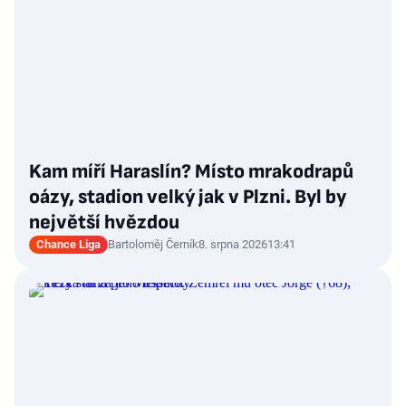
Kam míří Haraslín? Místo mrakodrapů
oázy, stadion velký jak v Plzni. Byl by
největší hvězdou
Chance Liga
Bartoloměj Černík
8. srpna 2026
13:41