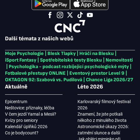
Další témata z našich webů
Moje Psychologie
|
Blesk Tlapky
|
Hráči na Blesku
|
iSport Fantasy
|
Spotřebitelské testy Blesku
|
Nemovitosti
|
Psychologika - podcast rozbíjející psychologické mýty
|
Fotbalové přestupy ONLINE
|
Eventový prostor Level 9
|
OKTAGON 92: Szabová vs. Pudilová
|
Chance Liga 2026/27
Aktuálně
Léto 2026
Epicentrum
Karlovarský filmový festival
Neštovice: příznaky, léčba
2026
V čem jezdí Yamal a Mesii?
Znamení, že jste potkali
Kvízy pro seniory
někoho z minulého života
Kalendář úplňků 2026
Astronomické úkazy 2026:
Co je bodycount?
zatmění slunce a další
Jak obléci miminko při