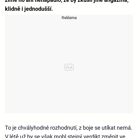
klidně i jednodušší.
To je chvályhodné rozhodnutí, z boje se utíkat nemá.
V létě už by se však mohl stejný verdikt změnit ve