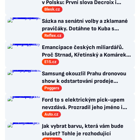
v Polsku: První slova Decroix i
Havránkové!
Blesk.cz
Sázka na senátní volby a zklamané
pravičáky. Dotáhne to Kuba s
hnutím Naše Česko do celostátní
Reflex.cz
politiky?
Emancipace českých miliardářů.
Proč Strnad, Křetínský a Komárek
nakupují západní ikony
E15.cz
Samsung okouzlil Prahu dronovou
show k odstartování prodeje
nových produktů
Poggers
Ford to s elektrickým pick-upem
nevzdává. Prozradil jeho jméno i
atraktivní cenovku
Auto.cz
Jak vybrat barvu, která vám bude
slušet? Tohle je rozhodující