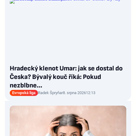
Hradecký klenot Umar: jak se dostal do
Česka? Bývalý kouč říká: Pokud
nezblbne...
Evropská liga
Radek Špryňar
8. srpna 2026
12:13