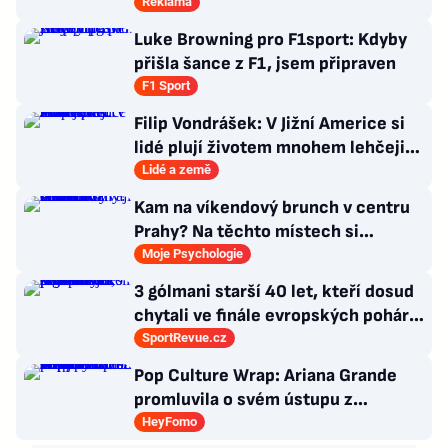
Reklama
Luke Browning pro F1sport: Kdyby
přišla šance z F1, jsem připraven
F1 Sport
Filip Vondrášek: V Jižní Americe si
lidé plují životem mnohem lehčeji,
věci tolik neřeší
Lidé a země
Kam na víkendový brunch v centru
Prahy? Na těchto místech si
dlouhou snídani užívají i místní
Moje Psychologie
3 gólmani starší 40 let, kteří dosud
chytali ve finále evropských pohárů.
Všichni odešli ze hřiště jako
SportRevue.cz
poražení
Pop Culture Wrap: Ariana Grande
promluvila o svém ústupu z
veřejného života a Sophia z
HeyFomo
KATSEYE si dává pauzu od skupiny