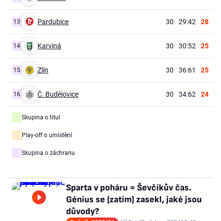
Pardubice
30
29:42
28
13
Karviná
30
30:52
25
14
Zlín
30
36:61
25
15
Č. Budějovice
30
34:62
24
16
Skupina o titul
Play-off o umístění
Skupina o záchranu
Sparta v poháru = Ševčíkův čas.
Génius se (zatím) zasekl, jaké jsou
důvody?