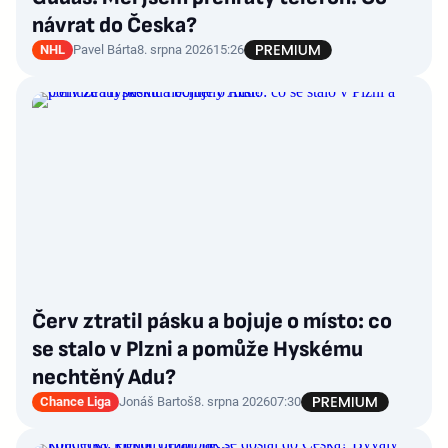
návrat do Česka?
NHL
Pavel Bárta
8. srpna 2026
15:26
Červ ztratil pásku a bojuje o místo: co
se stalo v Plzni a pomůže Hyskému
nechtěný Adu?
Chance Liga
Jonáš Bartoš
8. srpna 2026
07:30