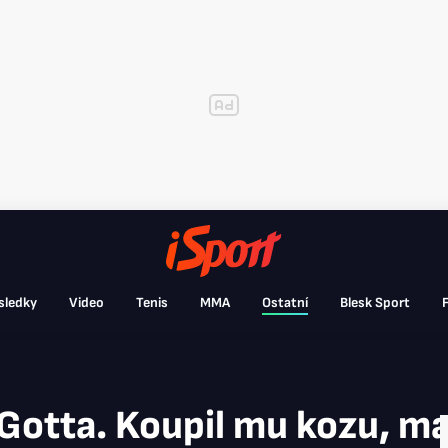
sledky
Video
Tenis
MMA
Ostatní
Blesk Sport
F
 Gotta. Koupil mu kozu, m