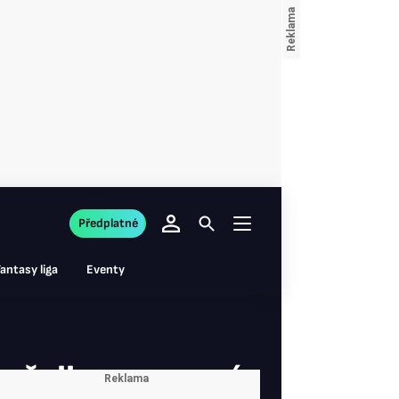
Předplatné
antasy liga
Eventy
anželka mu musí