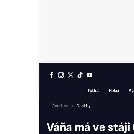
Fotbal
Hokej
Vý
iSport.cz
Dostihy
Váňa má ve stáji