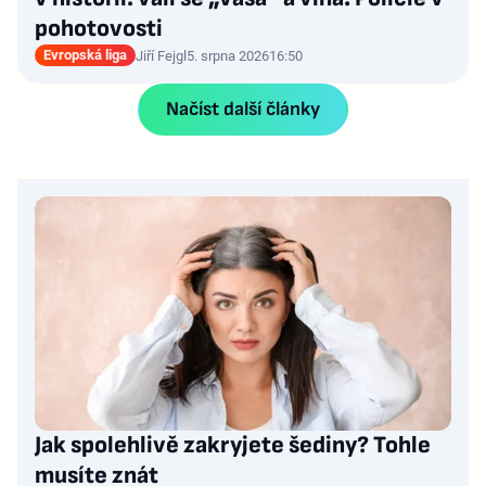
pohotovosti
Evropská liga
Jiří Fejgl
5. srpna 2026
16:50
Načíst další články
Jak spolehlivě zakryjete šediny? Tohle
musíte znát