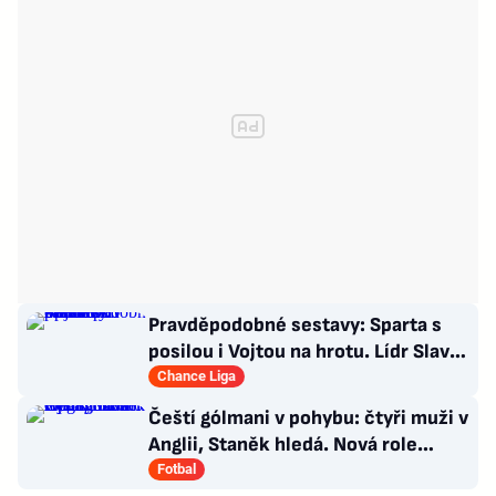
Pravděpodobné sestavy: Sparta s
posilou i Vojtou na hrotu. Lídr Slavie
už v základu
Chance Liga
Čeští gólmani v pohybu: čtyři muži v
Anglii, Staněk hledá. Nová role
Kinského
Fotbal