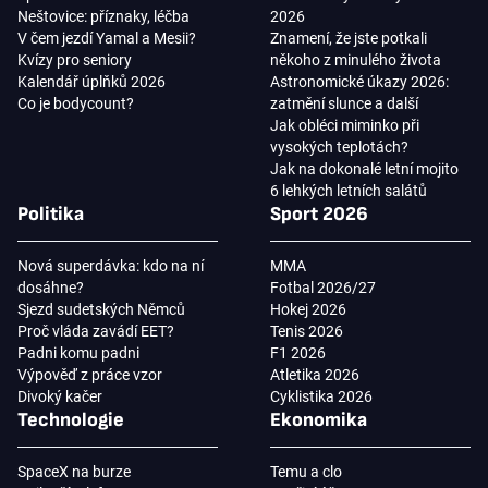
Neštovice: příznaky, léčba
2026
V čem jezdí Yamal a Mesii?
Znamení, že jste potkali
Kvízy pro seniory
někoho z minulého života
Kalendář úplňků 2026
Astronomické úkazy 2026:
Co je bodycount?
zatmění slunce a další
Jak obléci miminko při
vysokých teplotách?
Jak na dokonalé letní mojito
6 lehkých letních salátů
Politika
Sport 2026
Nová superdávka: kdo na ní
MMA
dosáhne?
Fotbal 2026/27
Sjezd sudetských Němců
Hokej 2026
Proč vláda zavádí EET?
Tenis 2026
Padni komu padni
F1 2026
Výpověď z práce vzor
Atletika 2026
Divoký kačer
Cyklistika 2026
Technologie
Ekonomika
SpaceX na burze
Temu a clo