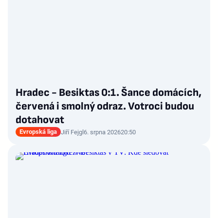
Hradec - Besiktas 0:1. Šance domácích,
červená i smolný odraz. Votroci budou
dotahovat
Evropská liga
Jiří Fejgl
6. srpna 2026
20:50