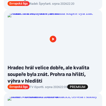
Evropská liga
Radek Špryňar
6. srpna 2026
22:20
Hradec hrál velice dobře, ale kvalita
soupeře byla znát. Prohra na hřišti,
výhra v hledišti
Evropská liga
TV iSport
6. srpna 2026
22:05