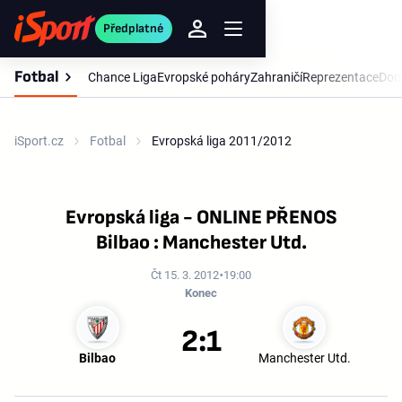
Předplatné
Fotbal
Chance Liga
Evropské poháry
Zahraničí
Reprezentace
Dom
iSport.cz
Fotbal
Evropská liga 2011/2012
Evropská liga - ONLINE PŘENOS
Bilbao : Manchester Utd.
Čt 15. 3. 2012
19:00
Konec
2:1
Bilbao
Manchester Utd.