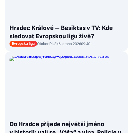
Hradec Králové – Besiktas v TV: Kde
sledovat Evropskou ligu živě?
Evropská liga
Otakar Plzák
6. srpna 2026
09:40
Do Hradce přijede největší jméno
v historii: valí se „Váša“ a vlna. Policie v