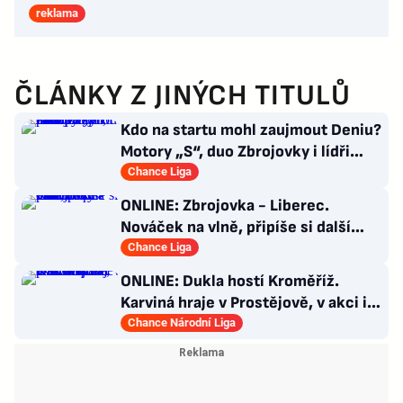
reklama
ČLÁNKY Z JINÝCH TITULŮ
Kdo na startu mohl zaujmout Deniu?
Motory „S“, duo Zbrojovky i lídři
pohárových zástupců
Chance Liga
ONLINE: Zbrojovka - Liberec.
Nováček na vlně, připíše si další
body proti favoritovi?
Chance Liga
ONLINE: Dukla hostí Kroměříž.
Karviná hraje v Prostějově, v akci i
Opava proti Kladnu
Chance Národní Liga