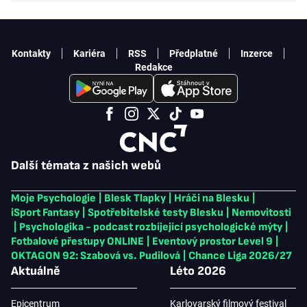
Kontakty
Kariéra
RSS
Předplatné
Inzerce
Redakce
Další témata z našich webů
Moje Psychologie
|
Blesk Tlapky
|
Hráči na Blesku
|
iSport Fantasy
|
Spotřebitelské testy Blesku
|
Nemovitosti
|
Psychologika - podcast rozbíjející psychologické mýty
|
Fotbalové přestupy ONLINE
|
Eventový prostor Level 9
|
OKTAGON 92: Szabová vs. Pudilová
|
Chance Liga 2026/27
Aktuálně
Léto 2026
Epicentrum
Karlovarský filmový festival