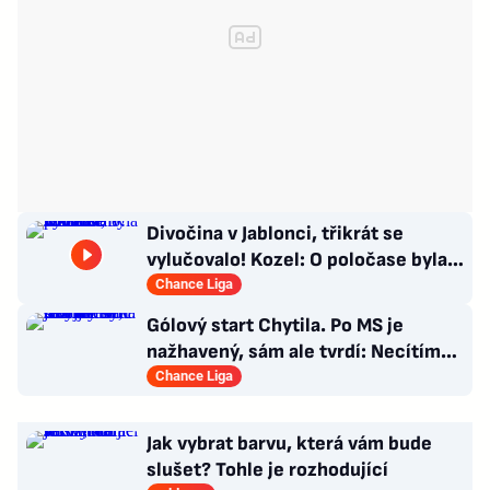
Divočina v Jablonci, třikrát se
vylučovalo! Kozel: O poločase byla v
kabině bouřka
Chance Liga
Gólový start Chytila. Po MS je
nažhavený, sám ale tvrdí: Necítím
se jako jednička
Chance Liga
Jak vybrat barvu, která vám bude
slušet? Tohle je rozhodující