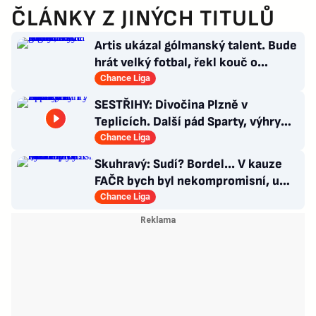
ČLÁNKY Z JINÝCH TITULŮ
Artis ukázal gólmanský talent. Bude
hrát velký fotbal, řekl kouč o
Kašíkovi. Body ale má Sigma
Chance Liga
SESTŘIHY: Divočina Plzně v
Teplicích. Další pád Sparty, výhry
Slavie i Hradce s Baníkem
Chance Liga
Skuhravý: Sudí? Bordel... V kauze
FAČR bych byl nekompromisní, u
Davida Látala taky!
Chance Liga