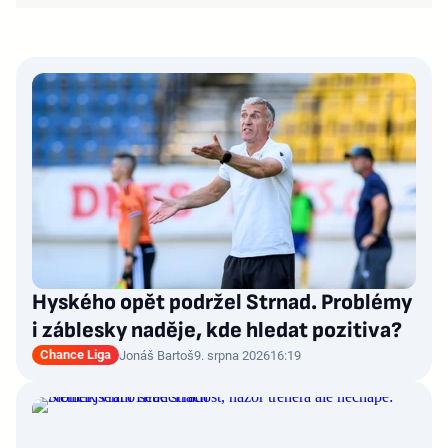
Hyského opět podržel Strnad. Problémy
i záblesky naděje, kde hledat pozitiva?
Chance Liga
Jonáš Bartoš
9. srpna 2026
16:19