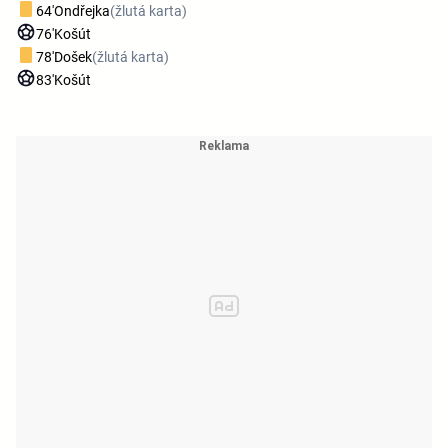
64'
Ondřejka
(žlutá karta)
76'
Košút
78'
Došek
(žlutá karta)
83'
Košút