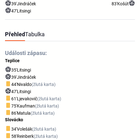
39'
Jindráček
83'
Košút
47'
Litsingi
Přehled
Tabulka
Události zápasu:
Teplice
35'
Litsingi
39'
Jindráček
44'
Nivaldo
(žlutá karta)
47'
Litsingi
61'
Ljevakovič
(žlutá karta)
75'
Kaufman
(žlutá karta)
86'
Matula
(žlutá karta)
Slovácko
34'
Volešák
(žlutá karta)
58'
Reinberk
(žlutá karta)