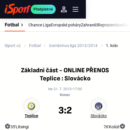
Předplatné
Fotbal
Chance Liga
Evropské poháry
Zahraničí
Reprezentace
Dom
iSport.cz
Fotbal
Gambrinus liga 2013/2014
1. kolo
Základní část - ONLINE PŘENOS
Teplice : Slovácko
Ne 21. 7. 2013
17:00
Konec
3:2
Teplice
Slovácko
35'
Litsingi
76'
Košút