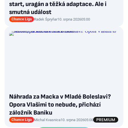
start, uragán a těžká adaptace. Ale i
smutná událost
Chance Liga
Radek Špryňar
10. srpna 2026
05:00
Náhrada za Macka v Mladé Boleslavi?
Opora Vlašimi to nebude, přichází
záložník Baníku
Chance Liga
Michal Kvasnica
10. srpna 2026
05:00