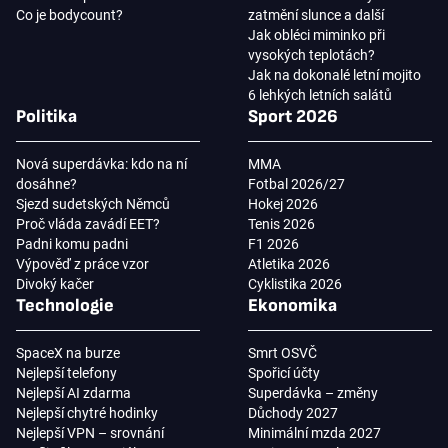
Co je bodycount?
zatmění slunce a další
Jak obléci miminko při
vysokých teplotách?
Jak na dokonalé letní mojito
6 lehkých letních salátů
Politika
Sport 2026
Nová superdávka: kdo na ní
MMA
dosáhne?
Fotbal 2026/27
Sjezd sudetských Němců
Hokej 2026
Proč vláda zavádí EET?
Tenis 2026
Padni komu padni
F1 2026
Výpověď z práce vzor
Atletika 2026
Divoký kačer
Cyklistika 2026
Technologie
Ekonomika
SpaceX na burze
Smrt OSVČ
Nejlepší telefony
Spořicí účty
Nejlepší AI zdarma
Superdávka – změny
Nejlepší chytré hodinky
Důchody 2027
Nejlepší VPN – srovnání
Minimální mzda 2027