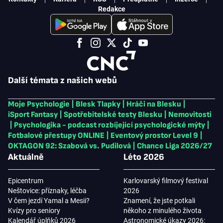
Redakce
Další témata z našich webů
Moje Psychologie
|
Blesk Tlapky
|
Hráči na Blesku
|
iSport Fantasy
|
Spotřebitelské testy Blesku
|
Nemovitosti
|
Psychologika - podcast rozbíjející psychologické mýty
|
Fotbalové přestupy ONLINE
|
Eventový prostor Level 9
|
OKTAGON 92: Szabová vs. Pudilová
|
Chance Liga 2026/27
Aktuálně
Léto 2026
Epicentrum
Karlovarský filmový festival
Neštovice: příznaky, léčba
2026
V čem jezdí Yamal a Mesii?
Znamení, že jste potkali
Kvízy pro seniory
někoho z minulého života
Kalendář úplňků 2026
Astronomické úkazy 2026: