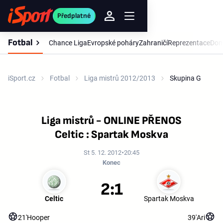
Předplatné
Fotbal
Chance Liga
Evropské poháry
Zahraničí
Reprezentace
Dom
iSport.cz
Fotbal
Liga mistrů 2012/2013
Skupina G
Liga mistrů - ONLINE PŘENOS
Celtic : Spartak Moskva
St 5. 12. 2012
20:45
Konec
2:1
Celtic
Spartak Moskva
21'
Hooper
39'
Ari