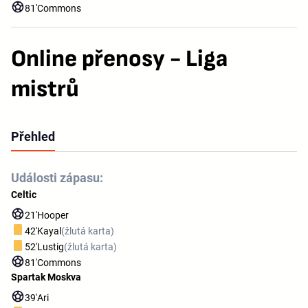
81'
Commons
Online přenosy - Liga
mistrů
Přehled
Události zápasu:
Celtic
21'
Hooper
42'
Kayal
(žlutá karta)
52'
Lustig
(žlutá karta)
81'
Commons
Spartak Moskva
39'
Ari