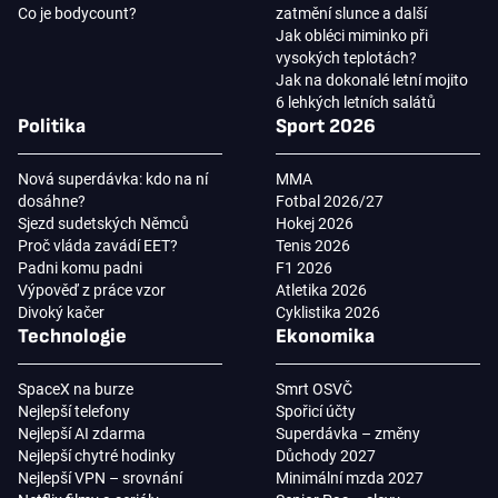
Co je bodycount?
zatmění slunce a další
Jak obléci miminko při
vysokých teplotách?
Jak na dokonalé letní mojito
6 lehkých letních salátů
Politika
Sport 2026
Nová superdávka: kdo na ní
MMA
dosáhne?
Fotbal 2026/27
Sjezd sudetských Němců
Hokej 2026
Proč vláda zavádí EET?
Tenis 2026
Padni komu padni
F1 2026
Výpověď z práce vzor
Atletika 2026
Divoký kačer
Cyklistika 2026
Technologie
Ekonomika
SpaceX na burze
Smrt OSVČ
Nejlepší telefony
Spořicí účty
Nejlepší AI zdarma
Superdávka – změny
Nejlepší chytré hodinky
Důchody 2027
Nejlepší VPN – srovnání
Minimální mzda 2027