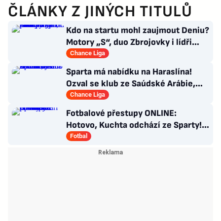
ČLÁNKY Z JINÝCH TITULŮ
Kdo na startu mohl zaujmout Deniu?
Motory „S“, duo Zbrojovky i lídři
pohárových zástupců
Chance Liga
Sparta má nabídku na Haraslína!
Ozval se klub ze Saúdské Arábie,
jedná se
Chance Liga
Fotbalové přestupy ONLINE:
Hotovo, Kuchta odchází ze Sparty!
Míří do Polska
Fotbal