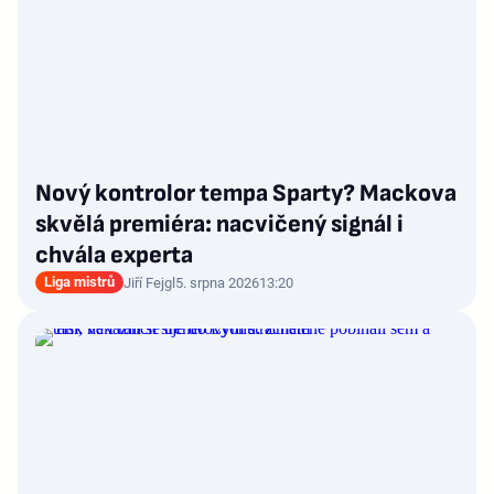
Nový kontrolor tempa Sparty? Mackova
skvělá premiéra: nacvičený signál i
chvála experta
Liga mistrů
Jiří Fejgl
5. srpna 2026
13:20