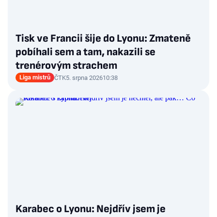
Tisk ve Francii šije do Lyonu: Zmateně
pobíhali sem a tam, nakazili se
trenérovým strachem
Liga mistrů
ČTK
5. srpna 2026
10:38
Karabec o Lyonu: Nejdřív jsem je