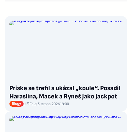
Priske se trefil a ukázal „koule“. Posadil
Haraslína, Macek a Ryneš jako jackpot
Blogy
Jiří Fejgl
5. srpna 2026
19:00