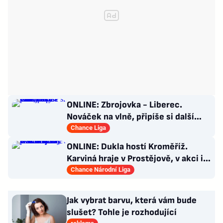
ONLINE: Zbrojovka - Liberec.
Nováček na vlně, připíše si další
body proti favoritovi?
Chance Liga
ONLINE: Dukla hostí Kroměříž.
Karviná hraje v Prostějově, v akci i
Opava proti Kladnu
Chance Národní Liga
Jak vybrat barvu, která vám bude
slušet? Tohle je rozhodující