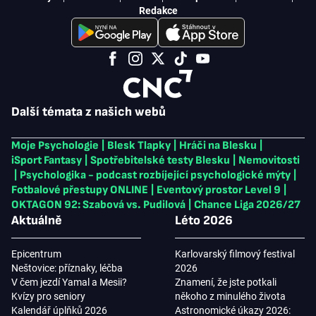
Redakce
Další témata z našich webů
Moje Psychologie
|
Blesk Tlapky
|
Hráči na Blesku
|
iSport Fantasy
|
Spotřebitelské testy Blesku
|
Nemovitosti
|
Psychologika - podcast rozbíjející psychologické mýty
|
Fotbalové přestupy ONLINE
|
Eventový prostor Level 9
|
OKTAGON 92: Szabová vs. Pudilová
|
Chance Liga 2026/27
Aktuálně
Léto 2026
Epicentrum
Karlovarský filmový festival
Neštovice: příznaky, léčba
2026
V čem jezdí Yamal a Mesii?
Znamení, že jste potkali
Kvízy pro seniory
někoho z minulého života
Kalendář úplňků 2026
Astronomické úkazy 2026: