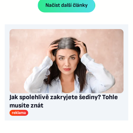
Načíst další články
Jak spolehlivě zakryjete šediny? Tohle
musíte znát
reklama