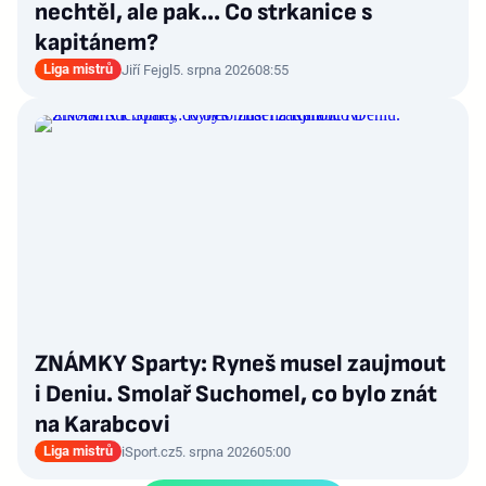
nechtěl, ale pak… Co strkanice s
kapitánem?
Liga mistrů
Jiří Fejgl
5. srpna 2026
08:55
ZNÁMKY Sparty: Ryneš musel zaujmout
i Deniu. Smolař Suchomel, co bylo znát
na Karabcovi
Liga mistrů
iSport.cz
5. srpna 2026
05:00