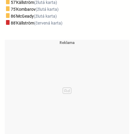
57'
Källström
(žlutá karta)
75'
Kombarov
(žlutá karta)
86'
McGeady
(žlutá karta)
88'
Källström
(červená karta)