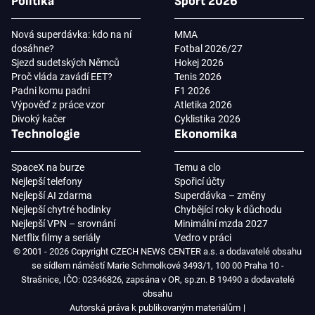
Politika
Sport 2026
Nová superdávka: kdo na ní
MMA
dosáhne?
Fotbal 2026/27
Sjezd sudetských Němců
Hokej 2026
Proč vláda zavádí EET?
Tenis 2026
Padni komu padni
F1 2026
Výpověď z práce vzor
Atletika 2026
Divoký kačer
Cyklistika 2026
Technologie
Ekonomika
SpaceX na burze
Temu a clo
Nejlepší telefony
Spořicí účty
Nejlepší AI zdarma
Superdávka – změny
Nejlepší chytré hodinky
Chybějící roky k důchodu
Nejlepší VPN – srovnání
Minimální mzda 2027
Netflix filmy a seriály
Vedro v práci
© 2001 - 2026 Copyright CZECH NEWS CENTER a.s. a dodavatelé obsahu
se sídlem náměstí Marie Schmolkové 3493/1, 100 00 Praha 10 -
Strašnice, IČO: 02346826, zapsána v OR, sp.zn. B 19490 a dodavatelé
obsahu
Autorská práva k publikovaným materiálům