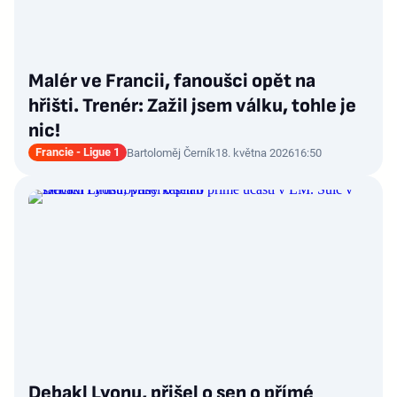
Malér ve Francii, fanoušci opět na
hřišti. Trenér: Zažil jsem válku, tohle je
nic!
Francie - Ligue 1
Bartoloměj Černík
18. května 2026
16:50
Debakl Lyonu, přišel o sen o přímé