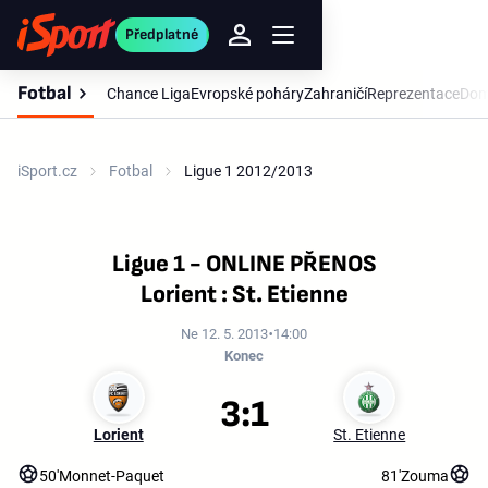
Předplatné
Fotbal
Chance Liga
Evropské poháry
Zahraničí
Reprezentace
Dom
iSport.cz
Fotbal
Ligue 1 2012/2013
Ligue 1 - ONLINE PŘENOS
Lorient : St. Etienne
Ne 12. 5. 2013
14:00
Konec
3:1
Lorient
St. Etienne
50'
Monnet-Paquet
81'
Zouma