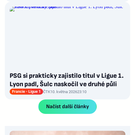
PSG si prakticky zajistilo titul v Ligue 1.
Lyon padl, Šulc naskočil ve druhé půli
Francie - Ligue 1
ČTK
10. května 2026
23:10
Načíst další články