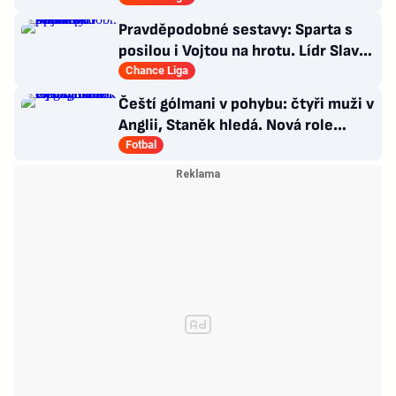
Pravděpodobné sestavy: Sparta s
posilou i Vojtou na hrotu. Lídr Slavie
už v základu
Chance Liga
Čeští gólmani v pohybu: čtyři muži v
Anglii, Staněk hledá. Nová role
Kinského
Fotbal