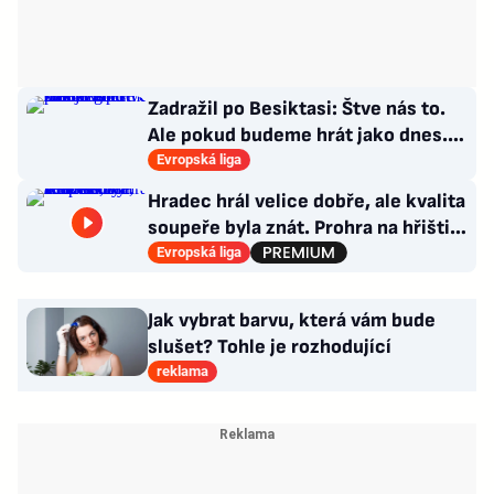
Zadražil po Besiktasi: Štve nás to.
Ale pokud budeme hrát jako dnes...
Co se stalo u gólu?
Evropská liga
Hradec hrál velice dobře, ale kvalita
soupeře byla znát. Prohra na hřišti,
výhra v hledišti
Evropská liga
Jak vybrat barvu, která vám bude
slušet? Tohle je rozhodující
reklama