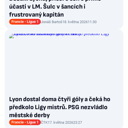
účasti v LM. Šulc v šancích i
frustrovaný kapitán
Francie - Ligue 1
Jonáš Bartoš
18. května 2026
11:30
Lyon dostal doma čtyři góly a čeká ho
předkolo Ligy mistrů. PSG nezvládlo
městské derby
Francie - Ligue 1
ČTK
17. května 2026
23:27