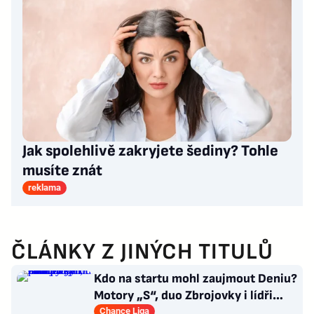
Jak spolehlivě zakryjete šediny? Tohle
musíte znát
reklama
ČLÁNKY Z JINÝCH TITULŮ
Kdo na startu mohl zaujmout Deniu?
Motory „S“, duo Zbrojovky i lídři
pohárových zástupců
Chance Liga