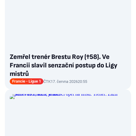
Zemřel trenér Brestu Roy (†58). Ve
Francii slavil senzační postup do Ligy
mistrů
Francie - Ligue 1
ČTK
17. června 2026
20:55