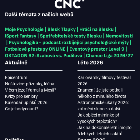
Další témata z našich webů
Moje Psychologie
|
Blesk Tlapky
|
Hráči na Blesku
|
iSport Fantasy
|
Spotřebitelské testy Blesku
|
Nemovitosti
|
Psychologika - podcast rozbíjející psychologické mýty
|
Fotbalové přestupy ONLINE
|
Eventový prostor Level 9
|
OKTAGON 92: Szabová vs. Pudilová
|
Chance Liga 2026/27
Aktuálně
Léto 2026
Epicentrum
Karlovarský filmový festival
Neštovice: příznaky, léčba
2026
V čem jezdí Yamal a Mesii?
Znamení, že jste potkali
Kvízy pro seniory
někoho z minulého života
Kalendář úplňků 2026
Astronomické úkazy 2026:
Co je bodycount?
zatmění slunce a další
Jak obléci miminko při
vysokých teplotách?
Jak na dokonalé letní mojito
6 lehkých letních salátů