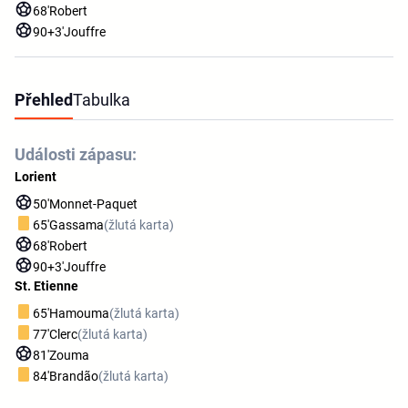
68'
Robert
90+3'
Jouffre
Přehled
Tabulka
Události zápasu:
Lorient
50'
Monnet-Paquet
65'
Gassama
(žlutá karta)
68'
Robert
90+3'
Jouffre
St. Etienne
65'
Hamouma
(žlutá karta)
77'
Clerc
(žlutá karta)
81'
Zouma
84'
Brandão
(žlutá karta)