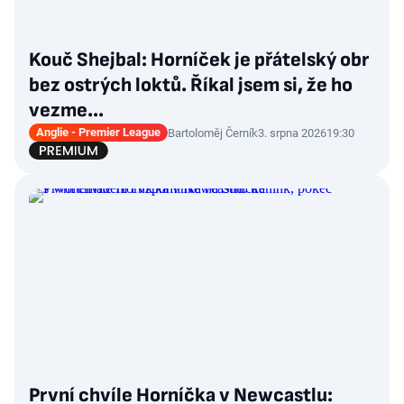
Kouč Shejbal: Horníček je přátelský obr
bez ostrých loktů. Říkal jsem si, že ho
vezme...
Anglie - Premier League
Bartoloměj Černík
3. srpna 2026
19:30
První chvíle Horníčka v Newcastlu: