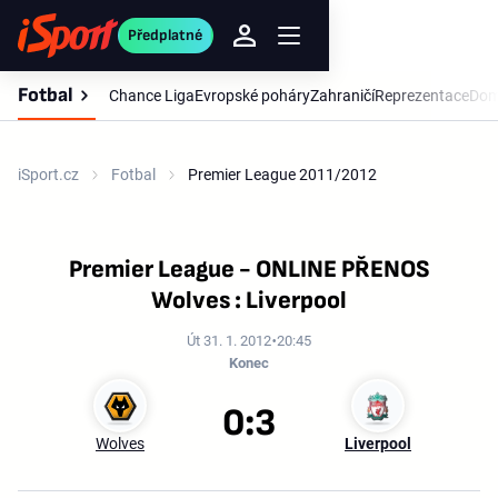
Předplatné
Fotbal
Chance Liga
Evropské poháry
Zahraničí
Reprezentace
Dom
iSport.cz
Fotbal
Premier League 2011/2012
Premier League - ONLINE PŘENOS
Wolves : Liverpool
Út 31. 1. 2012
20:45
Konec
0:3
Wolves
Liverpool