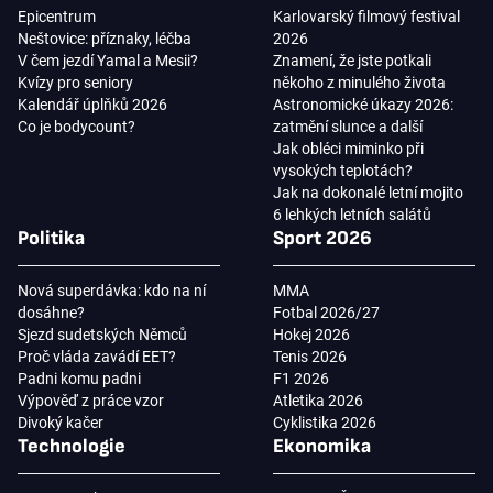
Epicentrum
Karlovarský filmový festival
Neštovice: příznaky, léčba
2026
V čem jezdí Yamal a Mesii?
Znamení, že jste potkali
Kvízy pro seniory
někoho z minulého života
Kalendář úplňků 2026
Astronomické úkazy 2026:
Co je bodycount?
zatmění slunce a další
Jak obléci miminko při
vysokých teplotách?
Jak na dokonalé letní mojito
6 lehkých letních salátů
Politika
Sport 2026
Nová superdávka: kdo na ní
MMA
dosáhne?
Fotbal 2026/27
Sjezd sudetských Němců
Hokej 2026
Proč vláda zavádí EET?
Tenis 2026
Padni komu padni
F1 2026
Výpověď z práce vzor
Atletika 2026
Divoký kačer
Cyklistika 2026
Technologie
Ekonomika