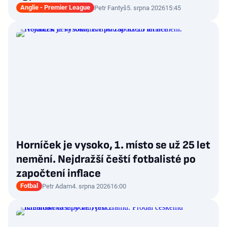
Anglie - Premier League
Petr Fantyš
5. srpna 2026
15:45
Horníček je vysoko, 1. místo se už 25 let
nemění. Nejdražší čeští fotbalisté po
započtení inflace
Fotbal
Petr Adam
4. srpna 2026
16:00