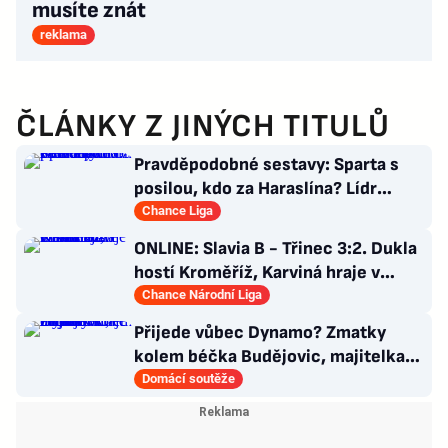
musíte znát
reklama
ČLÁNKY Z JINÝCH TITULŮ
Pravděpodobné sestavy: Sparta s
posilou, kdo za Haraslína? Lídr
Slavie už v základu
Chance Liga
ONLINE: Slavia B - Třinec 3:2. Dukla
hostí Kroměříž, Karviná hraje v
Prostějově
Chance Národní Liga
Přijede vůbec Dynamo? Zmatky
kolem béčka Budějovic, majitelka
nabídku kraje odmítla
Domácí soutěže