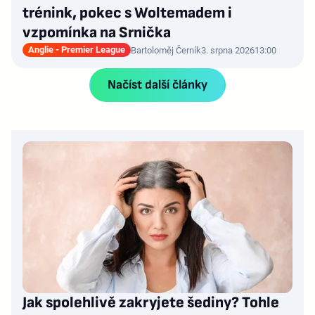
trénink, pokec s Woltemadem i
vzpomínka na Srnička
Anglie - Premier League
Bartoloměj Černík
3. srpna 2026
13:00
Načíst další články
Jak spolehlivě zakryjete šediny? Tohle