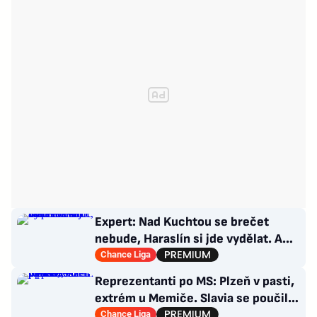
Expert: Nad Kuchtou se brečet
nebude, Haraslín si jde vydělat. A
ambice na titul? Až za rok
Chance Liga
Reprezentanti po MS: Plzeň v pasti,
extrém u Memiče. Slavia se poučila,
co Sparta?
Chance Liga