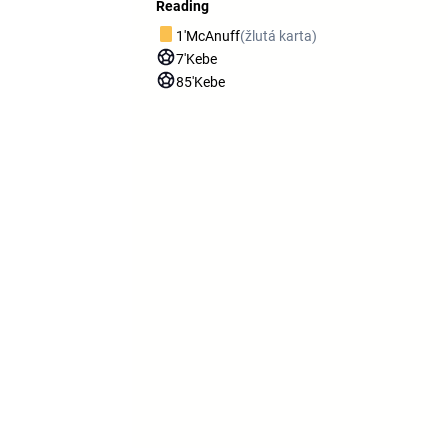
Reading
1'
McAnuff
(žlutá karta)
7'
Kebe
85'
Kebe