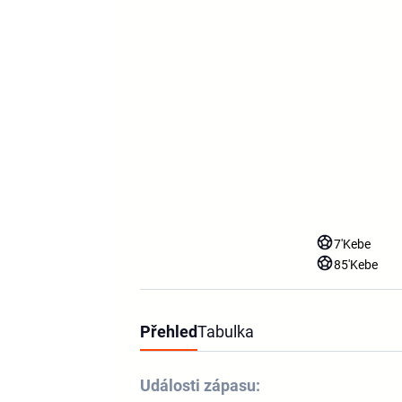
7'
Kebe
85'
Kebe
Přehled
Tabulka
Události zápasu: