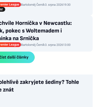
Premier League
Bartoloměj Černík
3. srpna 2026
19:30
chvíle Horníčka v Newcastlu:
nk, pokec s Woltemadem i
ínka na Srnička
Premier League
Bartoloměj Černík
3. srpna 2026
13:00
íst další články
olehlivě zakryjete šediny? Tohle
e znát