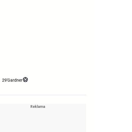
29'
Gardner