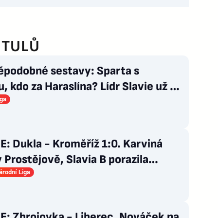
ITULŮ
ěpodobné sestavy: Sparta s
u, kdo za Haraslína? Lídr Slavie už v
du
iga
: Dukla - Kroměříž 1:0. Karviná
 Prostějově, Slavia B porazila
rodní Liga
E: Zbrojovka - Liberec. Nováček na