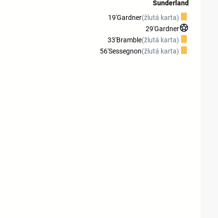
Sunderland
19'
Gardner
(žlutá karta)
29'
Gardner
33'
Bramble
(žlutá karta)
56'
Sessegnon
(žlutá karta)