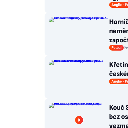
Anglie - 
Horníč
nemění
započt
Fotbal
Pe
Křetí
českém
Anglie - 
Kouč S
bez os
vezme