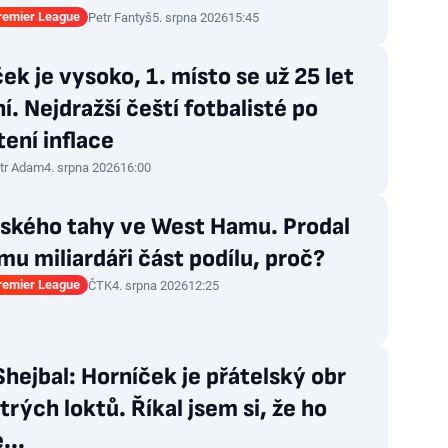
Premier League
Petr Fantyš
5. srpna 2026
15:45
ek je vysoko, 1. místo se už 25 let
. Nejdražší čeští fotbalisté po
ení inflace
tr Adam
4. srpna 2026
16:00
nského tahy ve West Hamu. Prodal
u miliardáři část podílu, proč?
Premier League
ČTK
4. srpna 2026
12:25
hejbal: Horníček je přátelský obr
trých loktů. Říkal jsem si, že ho
...