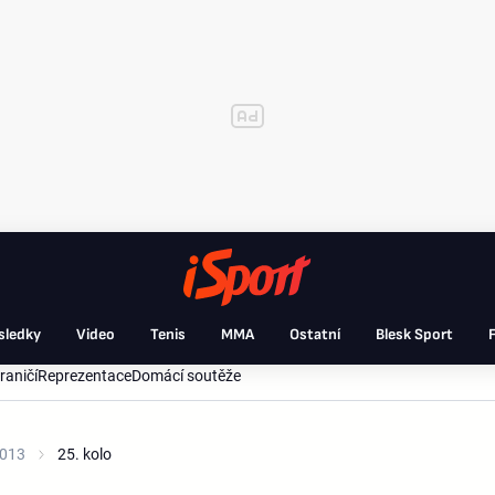
sledky
Video
Tenis
MMA
Ostatní
Blesk Sport
F
raničí
Reprezentace
Domácí soutěže
2013
25. kolo