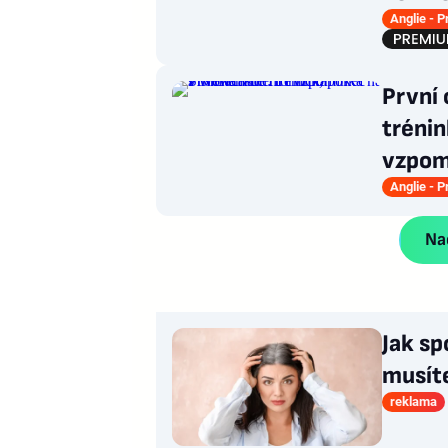
Anglie - 
První 
tréni
vzpom
Anglie - 
Nač
Jak sp
musít
reklama