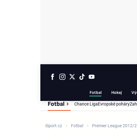
Fotbal
Hokej
Vý
Fotbal
Chance Liga
Evropské poháry
Zah
iSport.cz
Fotbal
Premier League 2012/