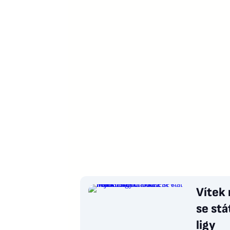
Vítek
se stá
ligy