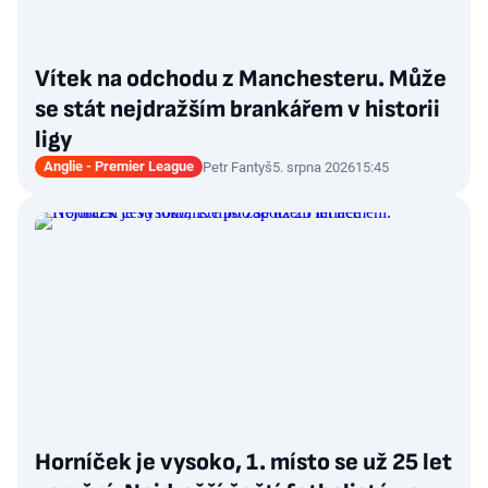
Vítek na odchodu z Manchesteru. Může
se stát nejdražším brankářem v historii
ligy
Anglie - Premier League
Petr Fantyš
5. srpna 2026
15:45
Horníček je vysoko, 1. místo se už 25 let