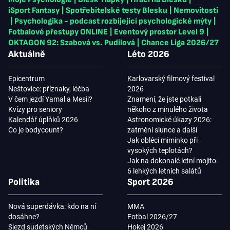
iSport Fantasy
|
Spotřebitelské testy Blesku
|
Nemovitosti
|
Psychologika - podcast rozbíjející psychologické mýty
|
Fotbalové přestupy ONLINE
|
Eventový prostor Level 9
|
OKTAGON 92: Szabová vs. Pudilová
|
Chance Liga 2026/27
Aktuálně
Léto 2026
Epicentrum
Karlovarský filmový festival
Neštovice: příznaky, léčba
2026
V čem jezdí Yamal a Mesii?
Znamení, že jste potkali
Kvízy pro seniory
někoho z minulého života
Kalendář úplňků 2026
Astronomické úkazy 2026:
Co je bodycount?
zatmění slunce a další
Jak obléci miminko při
vysokých teplotách?
Jak na dokonalé letní mojito
6 lehkých letních salátů
Politika
Sport 2026
Nová superdávka: kdo na ní
MMA
dosáhne?
Fotbal 2026/27
Sjezd sudetských Němců
Hokej 2026