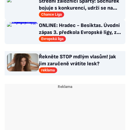
Střední záložníci Sparty: Sochůrek
bojuje s konkurencí, udrží se na
Letné Hollý?
Chance Liga
ONLINE: Hradec - Besiktas. Úvodní
zápas 3. předkola Evropské ligy, za
hosty hraje Černý
Evropská liga
Řekněte STOP mdlým vlasům! Jak
jim zaručeně vrátíte lesk?
reklama