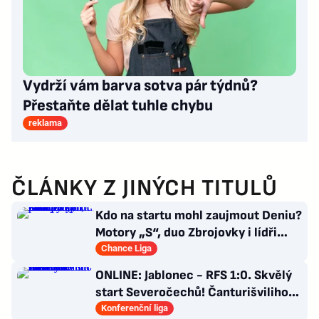
Vydrží vám barva sotva pár týdnů?
Přestaňte dělat tuhle chybu
reklama
ČLÁNKY Z JINÝCH TITULŮ
Kdo na startu mohl zaujmout Deniu?
Motory „S“, duo Zbrojovky i lídři
pohárových zástupců
Chance Liga
ONLINE: Jablonec - RFS 1:0. Skvělý
start Severočechů! Čanturišviliho
hlavička skončila v síti
Konferenční liga