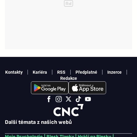
Kontakty
Kariéra
RSS
Předplatné
Inzerce
Redakce
Další témata z našich webů
Moje Psychologie
|
Blesk Tlapky
|
Hráči na Blesku
|