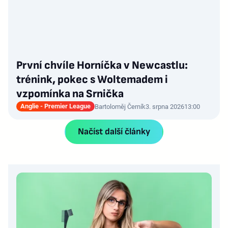
První chvíle Horníčka v Newcastlu:
trénink, pokec s Woltemadem i
vzpomínka na Srnička
Anglie - Premier League
Bartoloměj Černík
3. srpna 2026
13:00
Načíst další články