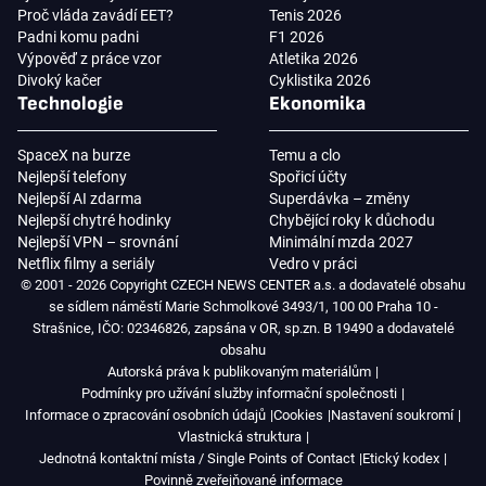
Proč vláda zavádí EET?
Tenis 2026
Padni komu padni
F1 2026
Výpověď z práce vzor
Atletika 2026
Divoký kačer
Cyklistika 2026
Technologie
Ekonomika
SpaceX na burze
Temu a clo
Nejlepší telefony
Spořicí účty
Nejlepší AI zdarma
Superdávka – změny
Nejlepší chytré hodinky
Chybějící roky k důchodu
Nejlepší VPN – srovnání
Minimální mzda 2027
Netflix filmy a seriály
Vedro v práci
© 2001 - 2026 Copyright CZECH NEWS CENTER a.s. a dodavatelé obsahu
se sídlem náměstí Marie Schmolkové 3493/1, 100 00 Praha 10 -
Strašnice, IČO: 02346826, zapsána v OR, sp.zn. B 19490 a dodavatelé
obsahu
Autorská práva k publikovaným materiálům
Podmínky pro užívání služby informační společnosti
Informace o zpracování osobních údajů
Cookies
Nastavení soukromí
Vlastnická struktura
Jednotná kontaktní místa / Single Points of Contact
Etický kodex
Povinně zveřejňované informace