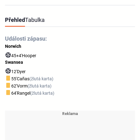
Přehled
Tabulka
Události zápasu:
Norwich
45+4'
Hooper
Swansea
12'
Dyer
55'
Cañas
(žlutá karta)
62'
Vorm
(žlutá karta)
64'
Rangel
(žlutá karta)