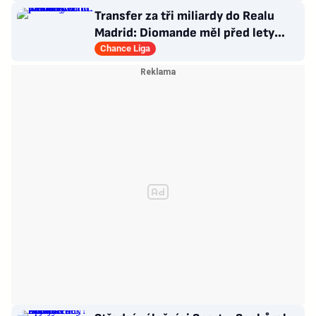
Transfer za tři miliardy do Realu
Madrid: Diomande měl před lety
působit v Česku!
Chance Liga