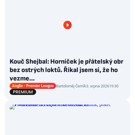
Kouč Shejbal: Horníček je přátelský obr
bez ostrých loktů. Říkal jsem si, že ho
vezme...
Anglie - Premier League
Bartoloměj Černík
3. srpna 2026
19:30