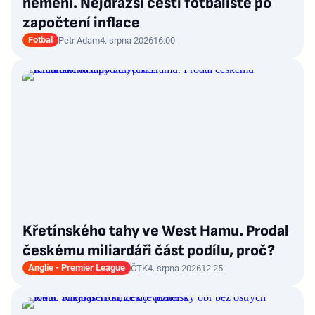
nemění. Nejdražší čeští fotbalisté po
započtení inflace
Fotbal
Petr Adam
4. srpna 2026
16:00
Křetínského tahy ve West Hamu. Prodal
českému miliardáři část podílu, proč?
Anglie - Premier League
ČTK
4. srpna 2026
12:25