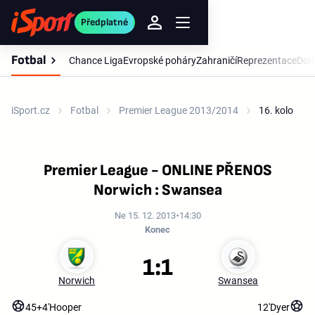
Předplatné
Fotbal
Chance Liga
Evropské poháry
Zahraničí
Reprezentace
Dom
iSport.cz
Fotbal
Premier League 2013/2014
16. kolo
Premier League - ONLINE PŘENOS
Norwich : Swansea
Ne 15. 12. 2013
14:30
Konec
1:1
Norwich
Swansea
45+4'
Hooper
12'
Dyer