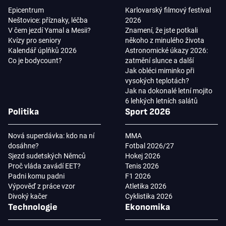
Epicentrum
Karlovarský filmový festival
Neštovice: příznaky, léčba
2026
V čem jezdí Yamal a Mesii?
Znamení, že jste potkali
Kvízy pro seniory
někoho z minulého života
Kalendář úplňků 2026
Astronomické úkazy 2026:
Co je bodycount?
zatmění slunce a další
Jak obléci miminko při
vysokých teplotách?
Jak na dokonalé letní mojito
6 lehkých letních salátů
Politika
Sport 2026
Nová superdávka: kdo na ní
MMA
dosáhne?
Fotbal 2026/27
Sjezd sudetských Němců
Hokej 2026
Proč vláda zavádí EET?
Tenis 2026
Padni komu padni
F1 2026
Výpověď z práce vzor
Atletika 2026
Divoký kačer
Cyklistika 2026
Technologie
Ekonomika