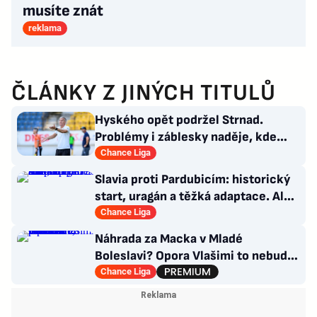
musíte znát
reklama
ČLÁNKY Z JINÝCH TITULŮ
Hyského opět podržel Strnad.
Problémy i záblesky naděje, kde
hledat pozitiva?
Chance Liga
Slavia proti Pardubicím: historický
start, uragán a těžká adaptace. Ale i
smutná událost
Chance Liga
Náhrada za Macka v Mladé
Boleslavi? Opora Vlašimi to nebude,
přichází záložník Baníku
Chance Liga