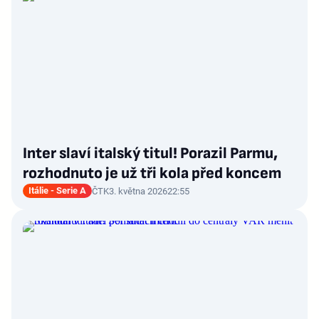
Inter slaví italský titul! Porazil Parmu,
rozhodnuto je už tři kola před koncem
Itálie - Serie A
ČTK
3. května 2026
22:55