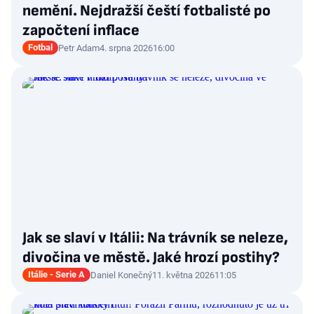
nemění. Nejdražší čeští fotbalisté po
započtení inflace
Fotbal
Petr Adam
4. srpna 2026
16:00
Jak se slaví v Itálii: Na trávník se neleze,
divočina ve městě. Jaké hrozí postihy?
Itálie - Serie A
Daniel Konečný
11. května 2026
11:05