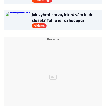
Slavie i Hradce s Baníkem
Chance Liga
Jak vybrat barvu, která vám bude
slušet? Tohle je rozhodující
reklama