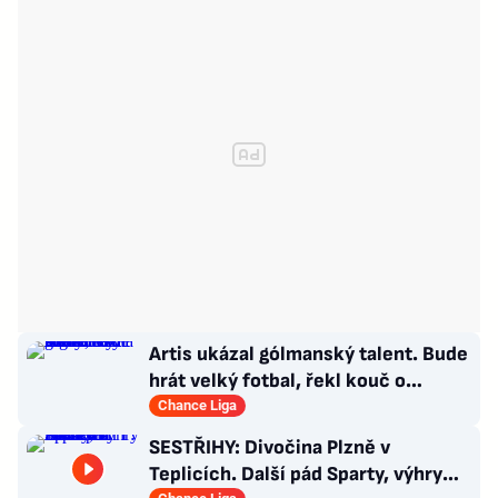
Artis ukázal gólmanský talent. Bude
hrát velký fotbal, řekl kouč o
Kašíkovi. Body ale má Sigma
Chance Liga
SESTŘIHY: Divočina Plzně v
Teplicích. Další pád Sparty, výhry