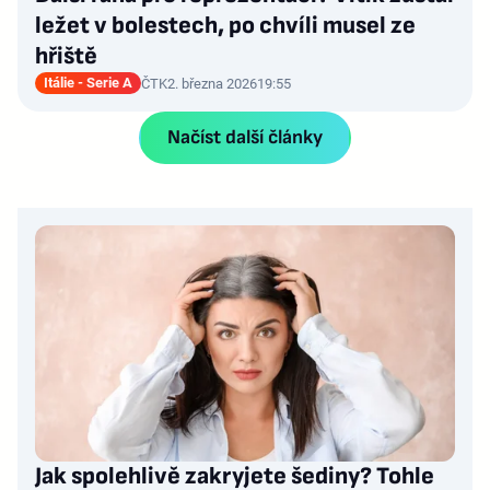
ležet v bolestech, po chvíli musel ze
hřiště
Itálie - Serie A
ČTK
2. března 2026
19:55
Načíst další články
Jak spolehlivě zakryjete šediny? Tohle