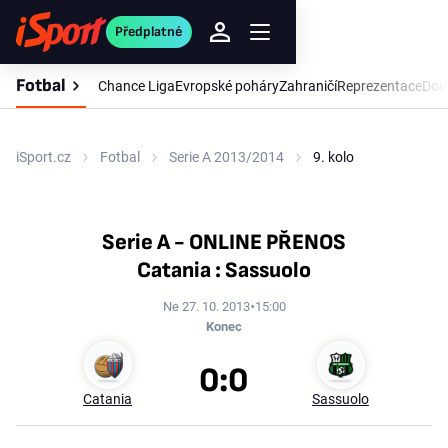
Předplatné
Fotbal
Chance Liga
Evropské poháry
Zahraničí
Reprezentace
Dom
iSport.cz
Fotbal
Serie A 2013/2014
9. kolo
Serie A - ONLINE PŘENOS
Catania : Sassuolo
Ne 27. 10. 2013
15:00
Konec
0:0
Catania
Sassuolo