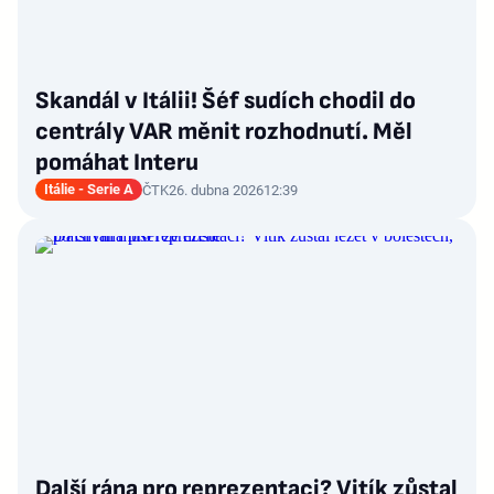
Skandál v Itálii! Šéf sudích chodil do
centrály VAR měnit rozhodnutí. Měl
pomáhat Interu
Itálie - Serie A
ČTK
26. dubna 2026
12:39
Další rána pro reprezentaci? Vitík zůstal