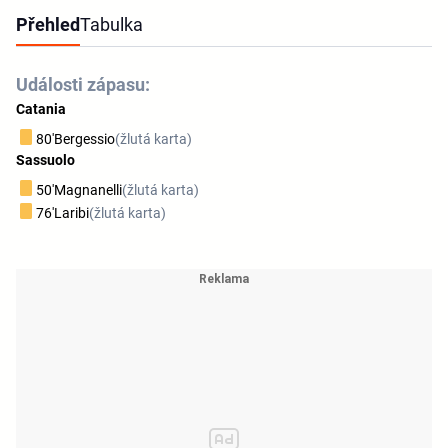
Přehled
Tabulka
Události zápasu:
Catania
80'
Bergessio
(žlutá karta)
Sassuolo
50'
Magnanelli
(žlutá karta)
76'
Laribi
(žlutá karta)