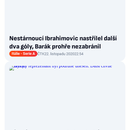
Nestárnoucí Ibrahimovic nastřílel další
dva góly, Barák prohře nezabránil
Itálie - Serie A
ČTK
22. listopadu 2020
22:54