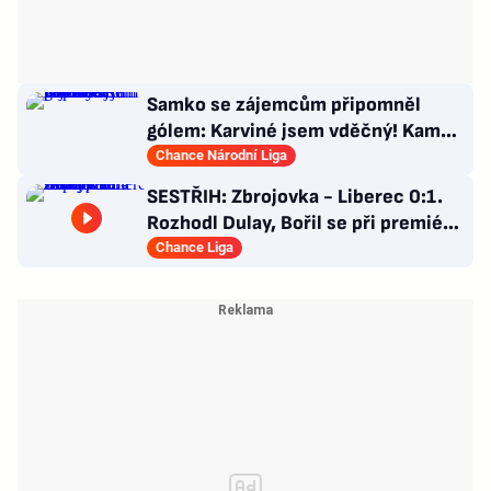
Samko se zájemcům připomněl
gólem: Karviné jsem vděčný! Kam
může odejít Štorman?
Chance Národní Liga
SESTŘIH: Zbrojovka - Liberec 0:1.
Rozhodl Dulay, Bořil se při premiéře
za Slovan zranil
Chance Liga