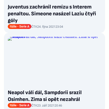
Juventus zachránil remízu s Interem
penaltou. Simeone nasázel Laziu čtyři
góly
Itálie - Serie A
ČTK
24. října 2021
23:04
Neapol válí dál, Sampdorii srazil
Osimhen. Zima si opět nezahrál
Itálie - Serie A
ČTK
23. září 2021
20:46