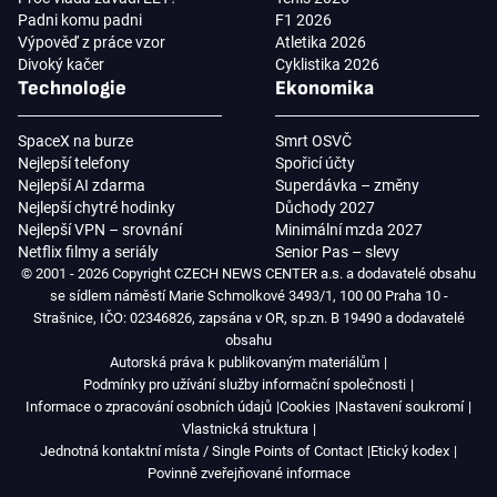
Padni komu padni
F1 2026
Výpověď z práce vzor
Atletika 2026
Divoký kačer
Cyklistika 2026
Technologie
Ekonomika
SpaceX na burze
Smrt OSVČ
Nejlepší telefony
Spořicí účty
Nejlepší AI zdarma
Superdávka – změny
Nejlepší chytré hodinky
Důchody 2027
Nejlepší VPN – srovnání
Minimální mzda 2027
Netflix filmy a seriály
Senior Pas – slevy
© 2001 - 2026 Copyright CZECH NEWS CENTER a.s. a dodavatelé obsahu
se sídlem náměstí Marie Schmolkové 3493/1, 100 00 Praha 10 -
Strašnice, IČO: 02346826, zapsána v OR, sp.zn. B 19490 a dodavatelé
obsahu
Autorská práva k publikovaným materiálům
Podmínky pro užívání služby informační společnosti
Informace o zpracování osobních údajů
Cookies
Nastavení soukromí
Vlastnická struktura
Jednotná kontaktní místa / Single Points of Contact
Etický kodex
Povinně zveřejňované informace