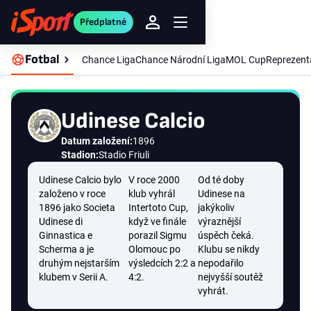
Předplatné
Fotbal
Chance Liga
Chance Národní Liga
MOL Cup
Reprezent
Udinese Calcio
Datum založení:
1896
Stadion:
Stadio Friuli
Udinese Calcio bylo
V roce 2000
Od té doby
založeno v roce
klub vyhrál
Udinese na
1896 jako Societa
Intertoto Cup,
jakýkoliv
Udinese di
když ve finále
výraznější
Ginnastica e
porazil Sigmu
úspěch čeká.
Scherma a je
Olomouc po
Klubu se nikdy
druhým nejstarším
výsledcích 2:2 a
nepodařilo
klubem v Serii A.
4:2.
nejvyšší soutěž
vyhrát.