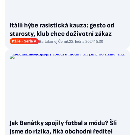
Itálií hýbe rasistická kauza: gesto od
starosty, klub chce doživotní zákaz
Itálie - Serie A
Bartoloměj Černík
22. ledna 2024
15:30
Jak Benátky spojily fotbal a módu? Šli
jsme do rizika, říká obchodní ředitel