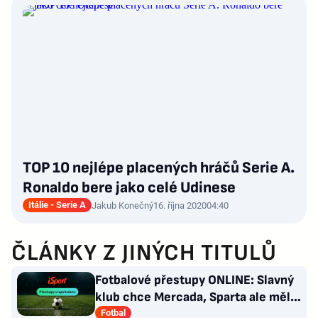
TOP 10 nejlépe placených hráčů Serie A.
Ronaldo bere jako celé Udinese
Itálie - Serie A
Jakub Konečný
16. října 2020
04:40
ČLÁNKY Z JINÝCH TITULŮ
Fotbalové přestupy ONLINE: Slavný
klub chce Mercada, Sparta ale měla
nabídku odmítnout
Fotbal