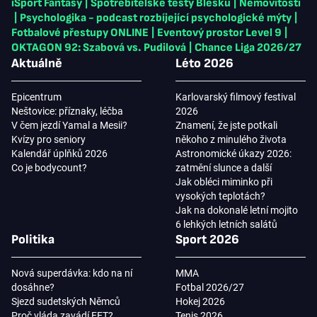
iSport Fantasy
|
Spotřebitelské testy Blesku
|
Nemovitosti
|
Psychologika - podcast rozbíjející psychologické mýty
|
Fotbalové přestupy ONLINE
|
Eventový prostor Level 9
|
OKTAGON 92: Szabová vs. Pudilová
|
Chance Liga 2026/27
Aktuálně
Léto 2026
Epicentrum
Karlovarský filmový festival
Neštovice: příznaky, léčba
2026
V čem jezdí Yamal a Mesii?
Znamení, že jste potkali
Kvízy pro seniory
někoho z minulého života
Kalendář úplňků 2026
Astronomické úkazy 2026:
Co je bodycount?
zatmění slunce a další
Jak obléci miminko při
vysokých teplotách?
Jak na dokonalé letní mojito
6 lehkých letních salátů
Politika
Sport 2026
Nová superdávka: kdo na ní
MMA
dosáhne?
Fotbal 2026/27
Sjezd sudetských Němců
Hokej 2026
Proč vláda zavádí EET?
Tenis 2026