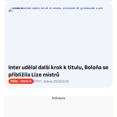
Inter udělal další krok k titulu, Boloňa se
přiblížila Lize mistrů
Itálie - Serie A
ČTK
1. dubna 2024
23:05