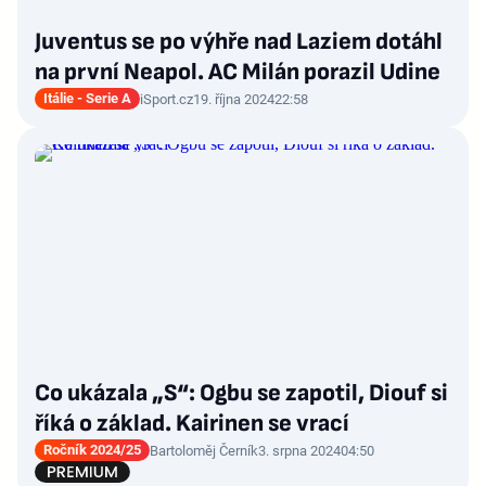
Juventus se po výhře nad Laziem dotáhl
na první Neapol. AC Milán porazil Udine
Itálie - Serie A
iSport.cz
19. října 2024
22:58
Co ukázala „S“: Ogbu se zapotil, Diouf si
říká o základ. Kairinen se vrací
Ročník 2024/25
Bartoloměj Černík
3. srpna 2024
04:50