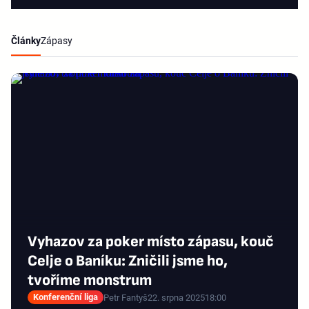
Články
Zápasy
Vyhazov za poker místo zápasu, kouč
Celje o Baníku: Zničili jsme ho,
tvoříme monstrum
Konferenční liga
Petr Fantyš
22. srpna 2025
18:00