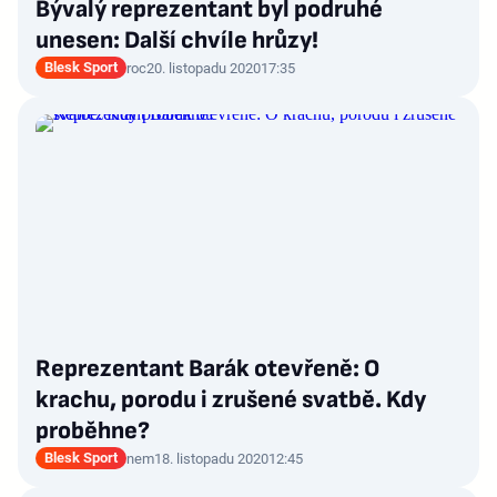
Bývalý reprezentant byl podruhé
unesen: Další chvíle hrůzy!
Blesk Sport
roc
20. listopadu 2020
17:35
Reprezentant Barák otevřeně: O
krachu, porodu i zrušené svatbě. Kdy
proběhne?
Blesk Sport
nem
18. listopadu 2020
12:45