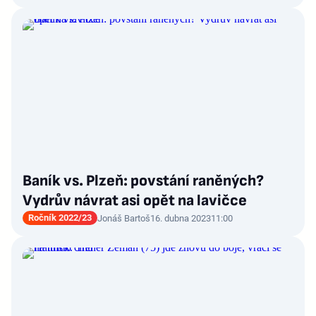
Baník vs. Plzeň: povstání raněných?
Vydrův návrat asi opět na lavičce
Ročník 2022/23
Jonáš Bartoš
16. dubna 2023
11:00