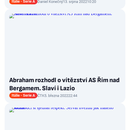
Itálie - Serie A
Daniel Konečný
13. srpna 2022
10:20
Abraham rozhodl o vítězství AS Řím nad
Bergamem. Slaví i Lazio
Itálie - Serie A
ČTK
5. března 2022
22:44