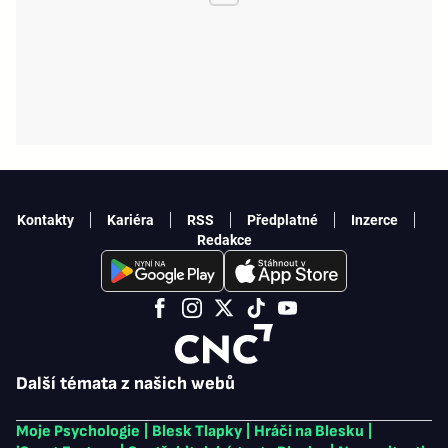
Kontakty
Kariéra
RSS
Předplatné
Inzerce
Redakce
Další témata z našich webů
Moje Psychologie
|
Blesk Tlapky
|
Hráči na Blesku
|