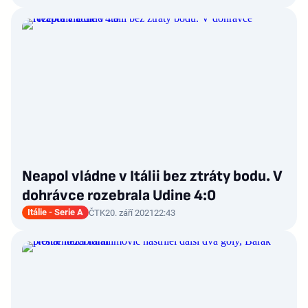
Neapol vládne v Itálii bez ztráty bodu. V
dohrávce rozebrala Udine 4:0
Itálie - Serie A
ČTK
20. září 2021
22:43