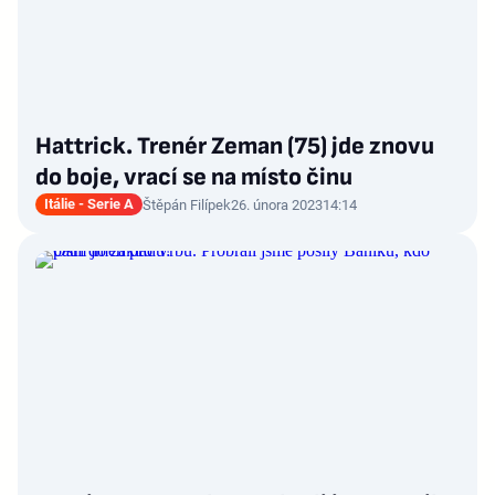
Hattrick. Trenér Zeman (75) jde znovu
do boje, vrací se na místo činu
Itálie - Serie A
Štěpán Filípek
26. února 2023
14:14