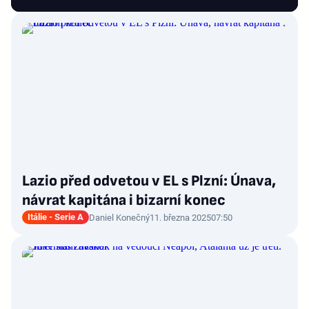
Lazio před odvetou v EL s Plzní: Únava,
návrat kapitána i bizarní konec
Itálie - Serie A
Daniel Konečný
11. března 2025
07:50