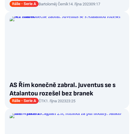
Itálie - Serie A
Bartoloměj Černík
14. října 2023
09:17
AS Řím konečně zabral. Juventus se s
Atalantou rozešel bez branek
Itálie - Serie A
ČTK
1. října 2023
23:25