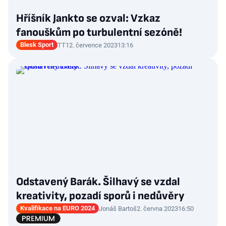
Hříšník Jankto se ozval: Vzkaz
fanouškům po turbulentní sezóně!
Blesk Sport
TT
12. července 2023
13:16
Odstavený Barák. Šilhavý se vzdal
kreativity, pozadí sporů i nedůvěry
Kvalifikace na EURO 2024
Jonáš Bartoš
2. června 2023
16:50