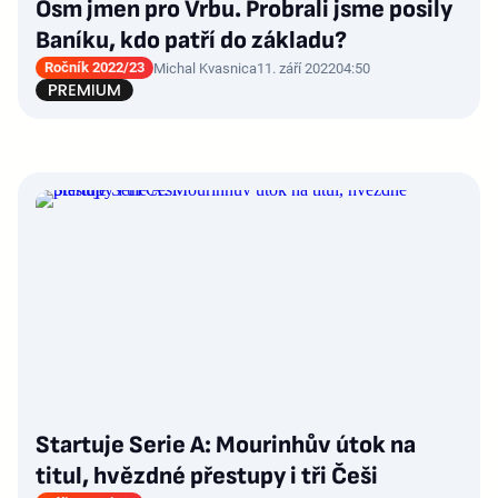
Osm jmen pro Vrbu. Probrali jsme posily
Baníku, kdo patří do základu?
Ročník 2022/23
Michal Kvasnica
11. září 2022
04:50
Startuje Serie A: Mourinhův útok na
titul, hvězdné přestupy i tři Češi