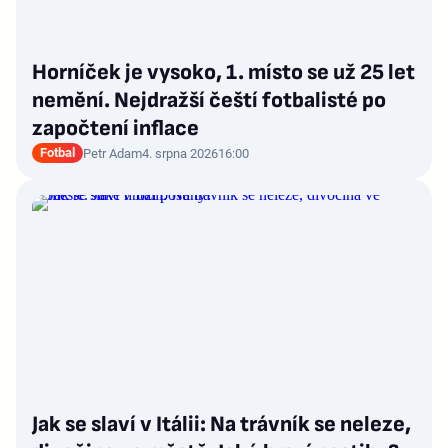
Horníček je vysoko, 1. místo se už 25 let
nemění. Nejdražší čeští fotbalisté po
započtení inflace
Fotbal
Petr Adam
4. srpna 2026
16:00
Jak se slaví v Itálii: Na trávník se neleze,