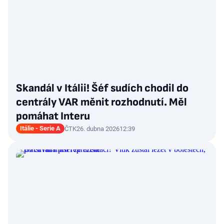
Skandál v Itálii! Šéf sudích chodil do
centrály VAR měnit rozhodnutí. Měl
pomáhat Interu
Itálie - Serie A
ČTK
26. dubna 2026
12:39