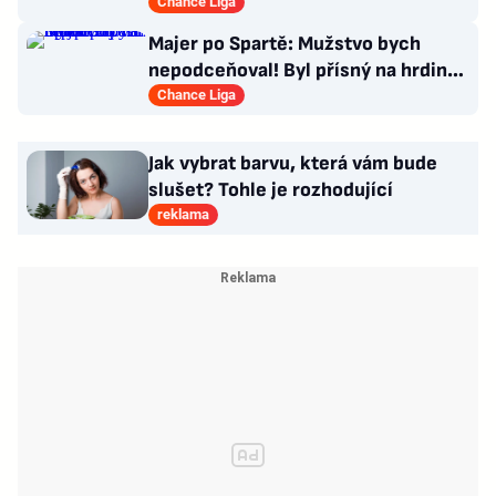
dostal dárek
Chance Liga
Majer po Spartě: Mužstvo bych
nepodceňoval! Byl přísný na hrdinu
zápasu
Chance Liga
Jak vybrat barvu, která vám bude
slušet? Tohle je rozhodující
reklama