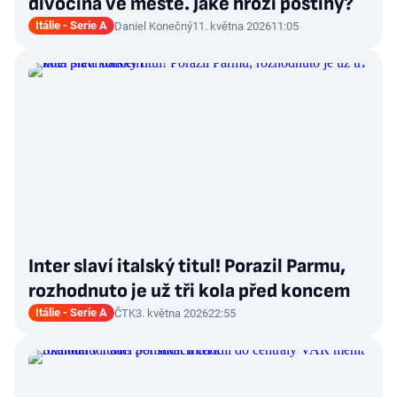
divočina ve městě. Jaké hrozí postihy?
Itálie - Serie A
Daniel Konečný
11. května 2026
11:05
Inter slaví italský titul! Porazil Parmu,
rozhodnuto je už tři kola před koncem
Itálie - Serie A
ČTK
3. května 2026
22:55