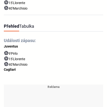
15'
Llorente
40'
Marchisio
Přehled
Tabulka
Události zápasu:
Juventus
9'
Pirlo
15'
Llorente
40'
Marchisio
Cagliari