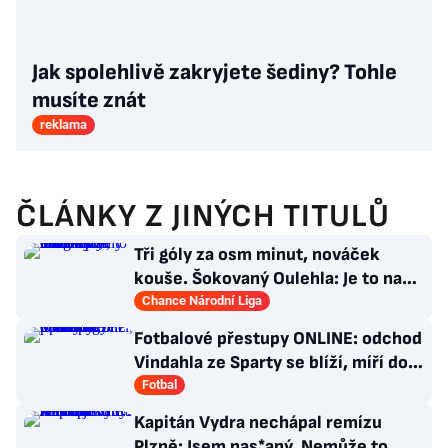
Jak spolehlivě zakryjete šediny? Tohle
musíte znát
reklama
ČLÁNKY Z JINÝCH TITULŮ
Tři góly za osm minut, nováček
kouše. Šokovaný Oulehla: Je to na
ho*no, řešíme posily
Chance Národní Liga
Fotbalové přestupy ONLINE: odchod
Vindahla ze Sparty se blíží, míří do
druhé italské ligy
Fotbal
Kapitán Vydra nechápal remízu
Plzně: Jsem nas*aný. Nemůže to