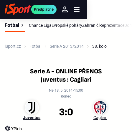
Předplatné
Fotbal
Chance Liga
Evropské poháry
Zahraničí
Reprezentace
Dom
iSport.cz
Fotbal
Serie A 2013/2014
38. kolo
Serie A - ONLINE PŘENOS
Juventus : Cagliari
Ne 18. 5. 2014
15:00
Konec
3:0
Juventus
Cagliari
9'
Pirlo