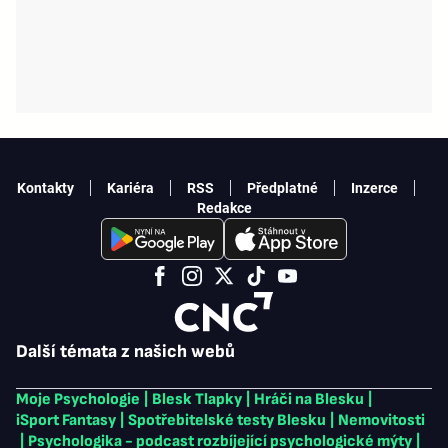
Kontakty
Kariéra
RSS
Předplatné
Inzerce
Redakce
Další témata z našich webů
Moje Psychologie
|
Blesk Tlapky
|
Hráči na Blesku
|
iSport Fantasy
|
Spotřebitelské testy Blesku
|
Nemovitosti
|
Psychologika - podcast rozbíjející psychologické mýty
|