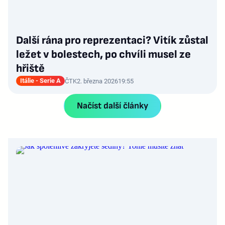
Další rána pro reprezentaci? Vitík zůstal
ležet v bolestech, po chvíli musel ze
hřiště
Itálie - Serie A
ČTK
2. března 2026
19:55
Načíst další články