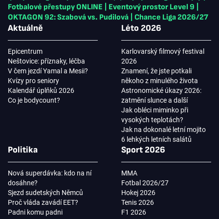
Fotbalové přestupy ONLINE
|
Eventový prostor Level 9
|
OKTAGON 92: Szabová vs. Pudilová
|
Chance Liga 2026/27
Aktuálně
Léto 2026
Epicentrum
Karlovarský filmový festival
Neštovice: příznaky, léčba
2026
V čem jezdí Yamal a Mesii?
Znamení, že jste potkali
Kvízy pro seniory
někoho z minulého života
Kalendář úplňků 2026
Astronomické úkazy 2026:
Co je bodycount?
zatmění slunce a další
Jak obléci miminko při
vysokých teplotách?
Jak na dokonalé letní mojito
6 lehkých letních salátů
Politika
Sport 2026
Nová superdávka: kdo na ní
MMA
dosáhne?
Fotbal 2026/27
Sjezd sudetských Němců
Hokej 2026
Proč vláda zavádí EET?
Tenis 2026
Padni komu padni
F1 2026