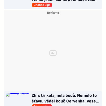
končit jako házená
Chance Liga
Zlín: tři kola, nula bodů. Nemělo to
šťávu, věděl kouč Červenka. Veselý