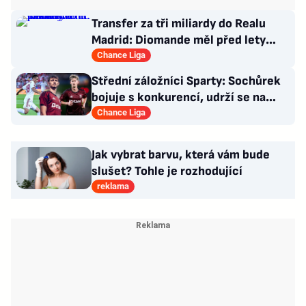
Transfer za tři miliardy do Realu
Madrid: Diomande měl před lety
působit v Česku!
Chance Liga
Střední záložníci Sparty: Sochůrek
bojuje s konkurencí, udrží se na
Letné Hollý?
Chance Liga
Jak vybrat barvu, která vám bude
slušet? Tohle je rozhodující
reklama