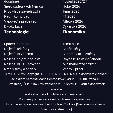
dosáhne?
Fotbal 2026/27
Sjezd sudetských Němců
Hokej 2026
Proč vláda zavádí EET?
Tenis 2026
Padni komu padni
F1 2026
Výpověď z práce vzor
Atletika 2026
Divoký kačer
Cyklistika 2026
Technologie
Ekonomika
SpaceX na burze
Temu a clo
Nejlepší telefony
Spořicí účty
Nejlepší AI zdarma
Superdávka – změny
Nejlepší chytré hodinky
Chybějící roky k důchodu
Nejlepší VPN – srovnání
Minimální mzda 2027
Netflix filmy a seriály
Vedro v práci
© 2001 - 2026 Copyright CZECH NEWS CENTER a.s. a dodavatelé obsahu
se sídlem náměstí Marie Schmolkové 3493/1, 100 00 Praha 10 -
Strašnice, IČO: 02346826, zapsána v OR, sp.zn. B 19490 a dodavatelé
obsahu
Autorská práva k publikovaným materiálům
Podmínky pro užívání služby informační společnosti
Informace o zpracování osobních údajů
Cookies
Nastavení soukromí
Vlastnická struktura