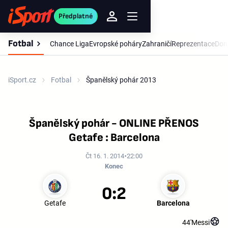
Předplatné
Fotbal
Chance Liga
Evropské poháry
Zahraničí
Reprezentace
Dom
iSport.cz
Fotbal
Španělský pohár 2013
Španělský pohár - ONLINE PŘENOS
Getafe : Barcelona
Čt 16. 1. 2014
22:00
Konec
0:2
Getafe
Barcelona
44'
Messi