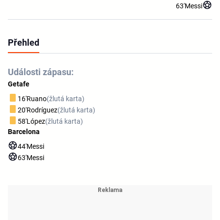
63'
Messi
Přehled
Události zápasu:
Getafe
16'
Ruano
(žlutá karta)
20'
Rodríguez
(žlutá karta)
58'
López
(žlutá karta)
Barcelona
44'
Messi
63'
Messi