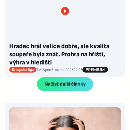
Hradec hrál velice dobře, ale kvalita
soupeře byla znát. Prohra na hřišti,
výhra v hledišti
Evropská liga
TV iSport
6. srpna 2026
22:05
Načíst další články