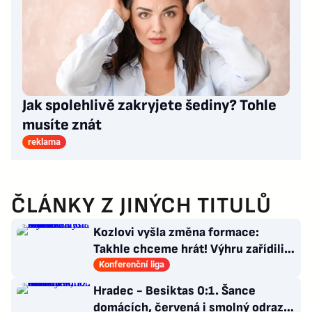
Jak spolehlivě zakryjete šediny? Tohle
musíte znát
reklama
ČLÁNKY Z JINÝCH TITULŮ
Kozlovi vyšla změna formace:
Takhle chceme hrát! Výhru zařídili
sváteční hlavičkáři
Konferenční liga
Hradec - Besiktas 0:1. Šance
domácích, červená i smolný odraz.