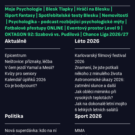
Moje Psychologie
|
Blesk Tlapky
|
Hráči na Blesku
|
iSport Fantasy
|
Spotřebitelské testy Blesku
|
Nemovitosti
|
Psychologika - podcast rozbíjející psychologické mýty
|
Fotbalové přestupy ONLINE
|
Eventový prostor Level 9
|
OKTAGON 92: Szabová vs. Pudilová
|
Chance Liga 2026/27
Aktuálně
Léto 2026
Epicentrum
Karlovarský filmový festival
Neštovice: příznaky, léčba
2026
V čem jezdí Yamal a Mesii?
Znamení, že jste potkali
Kvízy pro seniory
někoho z minulého života
Kalendář úplňků 2026
Astronomické úkazy 2026:
Co je bodycount?
zatmění slunce a další
Jak obléci miminko při
vysokých teplotách?
Jak na dokonalé letní mojito
6 lehkých letních salátů
Politika
Sport 2026
Nová superdávka: kdo na ní
MMA