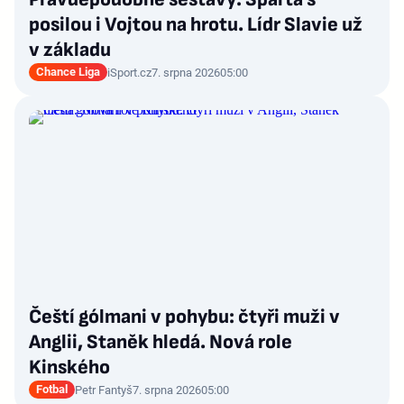
posilou i Vojtou na hrotu. Lídr Slavie už
v základu
Chance Liga
iSport.cz
7. srpna 2026
05:00
Čeští gólmani v pohybu: čtyři muži v
Anglii, Staněk hledá. Nová role
Kinského
Fotbal
Petr Fantyš
7. srpna 2026
05:00