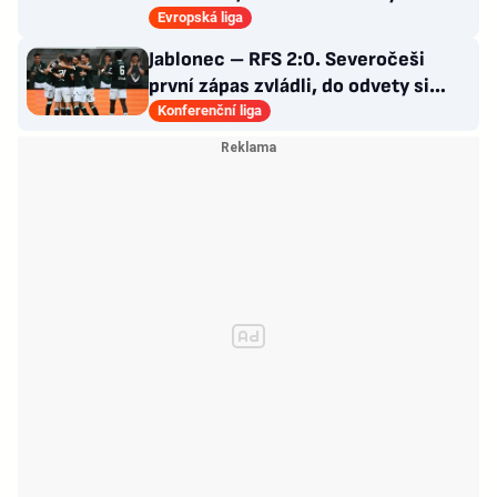
Votroci budou dotahovat
Evropská liga
Jablonec – RFS 2:0. Severočeši
první zápas zvládli, do odvety si
vezou nadějný náskok
Konferenční liga