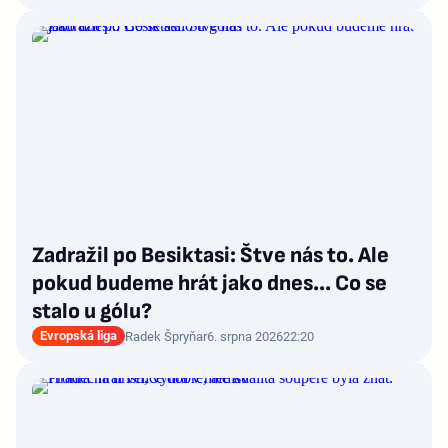
Zadražil po Besiktasi: Štve nás to. Ale
pokud budeme hrát jako dnes... Co se
stalo u gólu?
Evropská liga
Radek Špryňar
6. srpna 2026
22:20