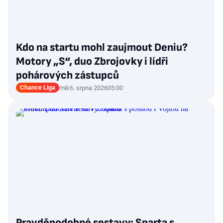
Kdo na startu mohl zaujmout Deniu?
Motory „S“, duo Zbrojovky i lídři
pohárových zástupců
Chance Liga
mik
6. srpna 2026
05:00
Pravděpodobné sestavy: Sparta s