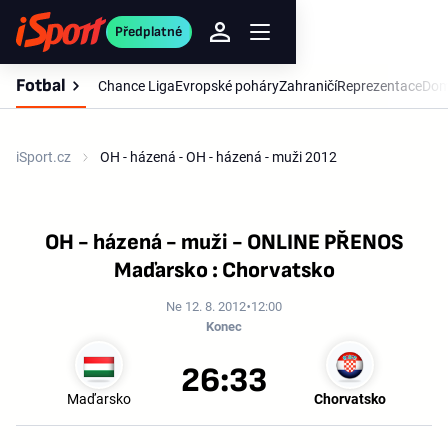
Předplatné
Fotbal
Chance Liga
Evropské poháry
Zahraničí
Reprezentace
Dom
iSport.cz
OH - házená - OH - házená - muži 2012
OH - házená - muži - ONLINE PŘENOS
Maďarsko : Chorvatsko
Ne 12. 8. 2012
12:00
Konec
26:33
Maďarsko
Chorvatsko