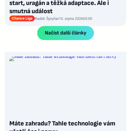
start, uragán a těžká adaptace. Ale i
smutná událost
Chance Liga
Radek Špryňar
10. srpna 2026
05:00
Načíst další články
Máte zahradu? Tahle technologie vám