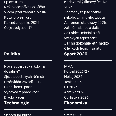
Epicentrum
Karlovarský filmový festival
Neštovice: příznaky, léčba
2026
V čem jezdí Yamal a Mesii?
Znamení, že jste potkali
Kvízy pro seniory
někoho z minulého života
Kalendář úplňků 2026
Astronomické úkazy 2026:
Co je bodycount?
zatmění slunce a další
Jak obléci miminko při
vysokých teplotách?
Jak na dokonalé letní mojito
6 lehkých letních salátů
Politika
Sport 2026
Nová superdávka: kdo na ní
MMA
dosáhne?
Fotbal 2026/27
Sjezd sudetských Němců
Hokej 2026
Proč vláda zavádí EET?
Tenis 2026
Padni komu padni
F1 2026
Výpověď z práce vzor
Atletika 2026
Divoký kačer
Cyklistika 2026
Technologie
Ekonomika
SpaceX na burze
Smrt OSVČ