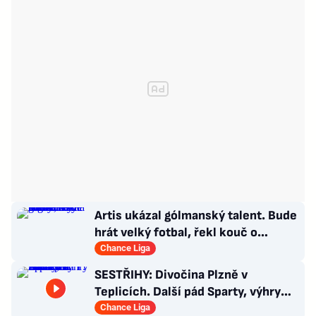
Artis ukázal gólmanský talent. Bude
hrát velký fotbal, řekl kouč o
Kašíkovi. Body ale má Sigma
Chance Liga
SESTŘIHY: Divočina Plzně v
Teplicích. Další pád Sparty, výhry
Slavie i Hradce s Baníkem
Chance Liga