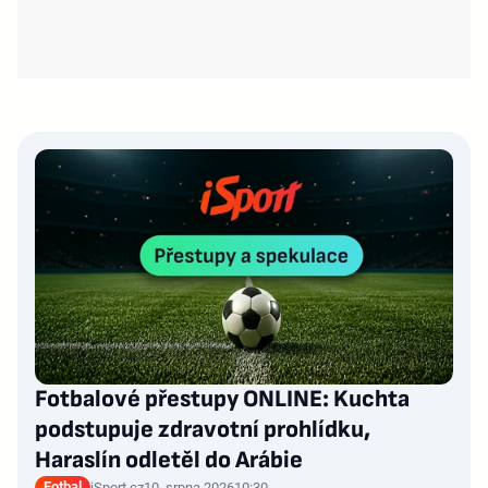
Fotbalové přestupy ONLINE: Kuchta
podstupuje zdravotní prohlídku,
Haraslín odletěl do Arábie
Fotbal
iSport.cz
10. srpna 2026
10:30