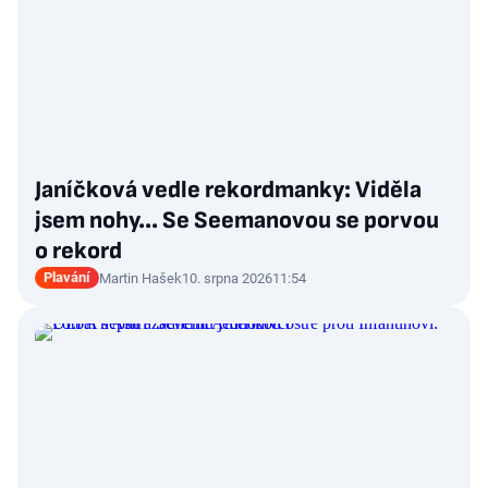
Janíčková vedle rekordmanky: Viděla
jsem nohy... Se Seemanovou se porvou
o rekord
Plavání
Martin Hašek
10. srpna 2026
11:54