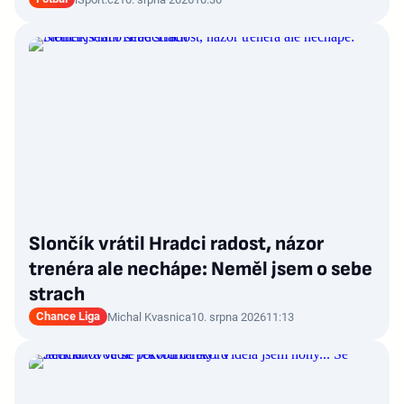
Slončík vrátil Hradci radost, názor
trenéra ale nechápe: Neměl jsem o sebe
strach
Chance Liga
Michal Kvasnica
10. srpna 2026
11:13