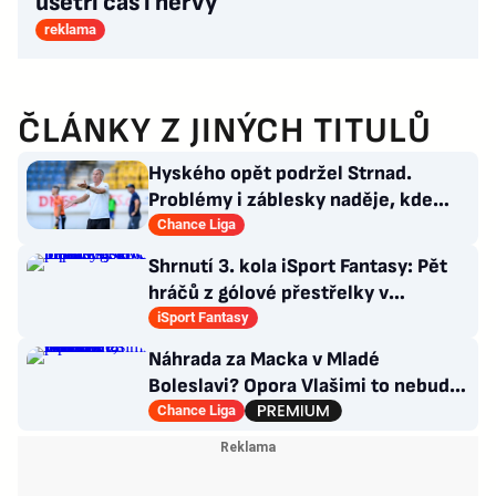
ušetří čas i nervy
reklama
ČLÁNKY Z JINÝCH TITULŮ
Hyského opět podržel Strnad.
Problémy i záblesky naděje, kde
hledat pozitiva?
Chance Liga
Shrnutí 3. kola iSport Fantasy: Pět
hráčů z gólové přestřelky v
Teplicích v ideální sestavě
iSport Fantasy
Náhrada za Macka v Mladé
Boleslavi? Opora Vlašimi to nebude,
přichází záložník Baníku
Chance Liga