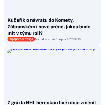
Kučeřík o návratu do Komety,
Zábranském i nové aréně. Jakou bude
mít v týmu roli?
Tipsport extraliga
Michal Koštuřík
6. srpna 2026
09:30
Z grázla NHL hereckou hvězdou: změnil