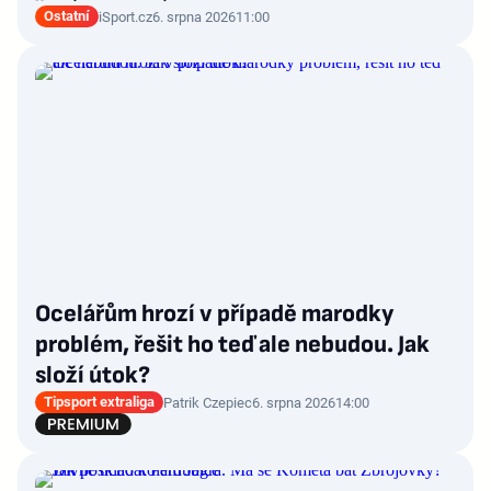
Ostatní
iSport.cz
6. srpna 2026
11:00
Ocelářům hrozí v případě marodky
problém, řešit ho teď ale nebudou. Jak
složí útok?
Tipsport extraliga
Patrik Czepiec
6. srpna 2026
14:00