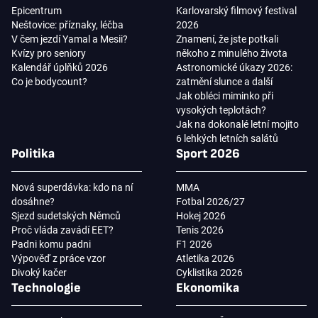
Epicentrum
Karlovarský filmový festival
Neštovice: příznaky, léčba
2026
V čem jezdí Yamal a Mesii?
Znamení, že jste potkali
Kvízy pro seniory
někoho z minulého života
Kalendář úplňků 2026
Astronomické úkazy 2026:
Co je bodycount?
zatmění slunce a další
Jak obléci miminko při
vysokých teplotách?
Jak na dokonalé letní mojito
6 lehkých letních salátů
Politika
Sport 2026
Nová superdávka: kdo na ní
MMA
dosáhne?
Fotbal 2026/27
Sjezd sudetských Němců
Hokej 2026
Proč vláda zavádí EET?
Tenis 2026
Padni komu padni
F1 2026
Výpověď z práce vzor
Atletika 2026
Divoký kačer
Cyklistika 2026
Technologie
Ekonomika