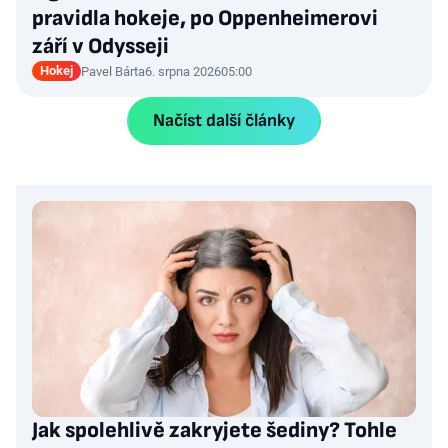
pravidla hokeje, po Oppenheimerovi
září v Odysseji
Hokej
Pavel Bárta
6. srpna 2026
05:00
Načíst další články
Jak spolehlivě zakryjete šediny? Tohle