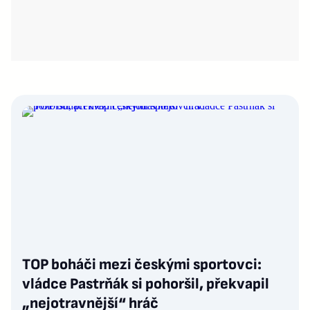
TOP boháči mezi českými sportovci:
vládce Pastrňák si pohoršil, překvapil
„nejotravnější“ hráč