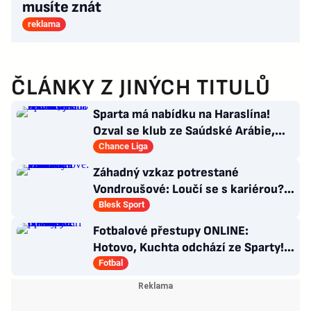
musíte znát
reklama
ČLÁNKY Z JINÝCH TITULŮ
Sparta má nabídku na Haraslína!
Ozval se klub ze Saúdské Arábie,
jedná se
Chance Liga
Záhadný vzkaz potrestané
Vondroušové: Loučí se s kariérou?!
Zaskočení fanoušci
Blesk Sport
Fotbalové přestupy ONLINE:
Hotovo, Kuchta odchází ze Sparty!
Míří do Polska
Fotbal