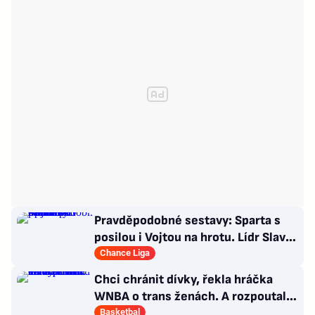
Pravděpodobné sestavy: Sparta s
posilou i Vojtou na hrotu. Lídr Slavie
už v základu
Chance Liga
Chci chránit dívky, řekla hráčka
WNBA o trans ženách. A rozpoutala
kulturní válku
Basketbal