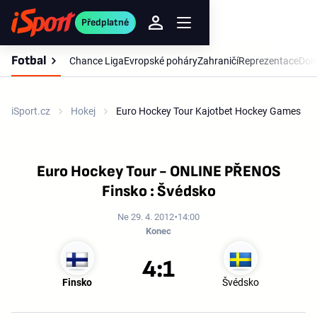
Předplatné
Fotbal
Chance Liga
Evropské poháry
Zahraničí
Reprezentace
Dom
iSport.cz
Hokej
Euro Hockey Tour Kajotbet Hockey Games
Euro Hockey Tour - ONLINE PŘENOS
Finsko : Švédsko
Ne 29. 4. 2012
14:00
Konec
4:1
Finsko
Švédsko