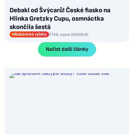
Debakl od Švýcarů! České fiasko na
Hlinka Gretzky Cupu, osmnáctka
skončila šestá
Mládežnické výběry
ČTK
8. srpna 2026
08:00
Načíst další články