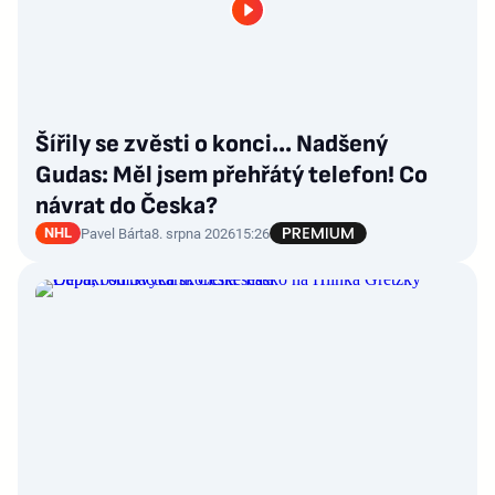
Šířily se zvěsti o konci... Nadšený
Gudas: Měl jsem přehřátý telefon! Co
návrat do Česka?
NHL
Pavel Bárta
8. srpna 2026
15:26