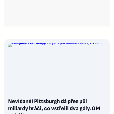
Nevídané! Pittsburgh dá přes půl
miliardy hráči, co vstřelil dva góly. GM