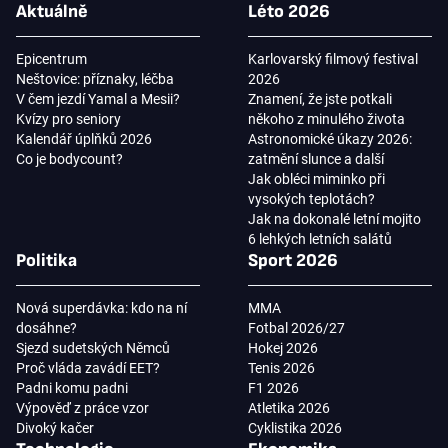
Aktuálně
Léto 2026
Epicentrum
Karlovarský filmový festival
Neštovice: příznaky, léčba
2026
V čem jezdí Yamal a Mesii?
Znamení, že jste potkali
Kvízy pro seniory
někoho z minulého života
Kalendář úplňků 2026
Astronomické úkazy 2026:
Co je bodycount?
zatmění slunce a další
Jak obléci miminko při
vysokých teplotách?
Jak na dokonalé letní mojito
6 lehkých letních salátů
Politika
Sport 2026
Nová superdávka: kdo na ní
MMA
dosáhne?
Fotbal 2026/27
Sjezd sudetských Němců
Hokej 2026
Proč vláda zavádí EET?
Tenis 2026
Padni komu padni
F1 2026
Výpověď z práce vzor
Atletika 2026
Divoký kačer
Cyklistika 2026