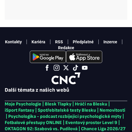
Kontakty
Kariéra
RSS
Předplatné
Inzerce
Redakce
Další témata z našich webů
Moje Psychologie
|
Blesk Tlapky
|
Hráči na Blesku
|
iSport Fantasy
|
Spotřebitelské testy Blesku
|
Nemovitosti
|
Psychologika - podcast rozbíjející psychologické mýty
|
Fotbalové přestupy ONLINE
|
Eventový prostor Level 9
|
OKTAGON 92: Szabová vs. Pudilová
|
Chance Liga 2026/27