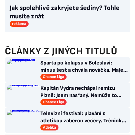
Jak spolehlivě zakryjete šediny? Tohle
musíte znát
reklama
ČLÁNKY Z JINÝCH TITULŮ
Sparta po kolapsu v Boleslavi:
minus šest a chvála nováčka. Majer
má silnou zbraň
Chance Liga
Kapitán Vydra nechápal remízu
Plzně: Jsem nas*aný. Nemůže to
končit jako házená
Chance Liga
Televizní festival: plavání s
atletikou zaberou večery. Trénink
pro LA, usmívá se Dusík
Atletika