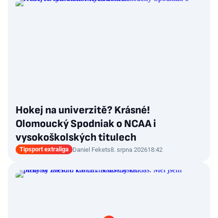
Hokej na univerzitě? Krásné!
Olomoucký Spodniak o NCAA i
vysokoškolských titulech
Tipsport extraliga
Daniel Fekets
8. srpna 2026
18:42