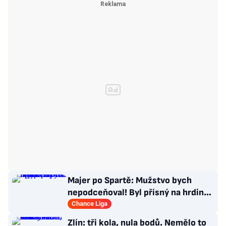
Majer po Spartě: Mužstvo bych
nepodceňoval! Byl přísný na hrdinu
zápasu
Chance Liga
Zlín: tři kola, nula bodů. Nemělo to