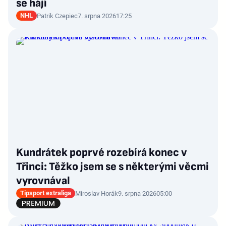
se hájí
NHL
Patrik Czepiec
7. srpna 2026
17:25
Kundrátek poprvé rozebírá konec v
Třinci: Těžko jsem se s některými věcmi
vyrovnával
Tipsport extraliga
Miroslav Horák
9. srpna 2026
05:00