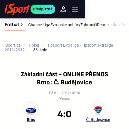
Předplatné
Fotbal
Chance Liga
Evropské poháry
Zahraničí
Reprezentace
Dom
iSport.cz
Hokej
Tipsport Extraliga - Tipsport extraliga
2011/2012
36. kolo
Základní část - ONLINE PŘENOS
Brno : Č. Budějovice
Pá 6. 1. 2012
18:10
Konec
4:0
Brno
Č. Budějovice