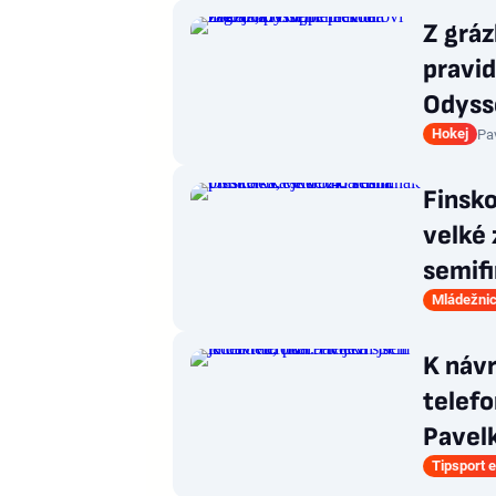
Z grá
pravid
Odyss
Hokej
Pa
Finsko
velké
semifi
Mládežnic
K návr
telefo
Pavel
Tipsport e