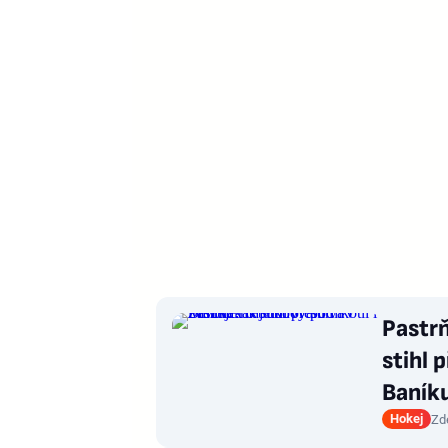
Pastrň
stihl 
Baník
Hokej
Zd