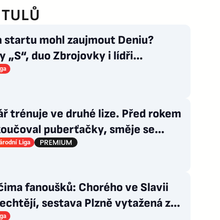
ITULŮ
a startu mohl zaujmout Deniu?
 „S“, duo Zbrojovky i lídři
ových zástupců
iga
ř trénuje ve druhé lize. Před rokem
koučoval puberťačky, směje se
user
rodní Liga
čima fanoušků: Chorého ve Slavii
echtějí, sestava Plzně vytažená z
uku
iga