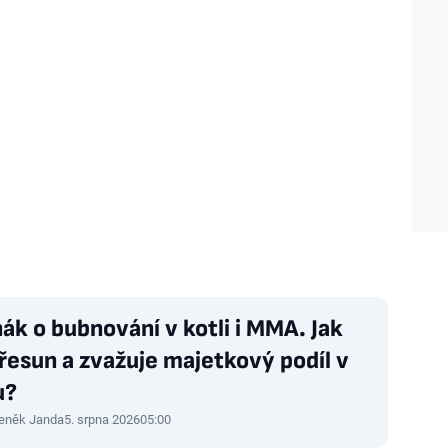
ák o bubnování v kotli i MMA. Jak
přesun a zvažuje majetkový podíl v
u?
eněk Janda
5. srpna 2026
05:00