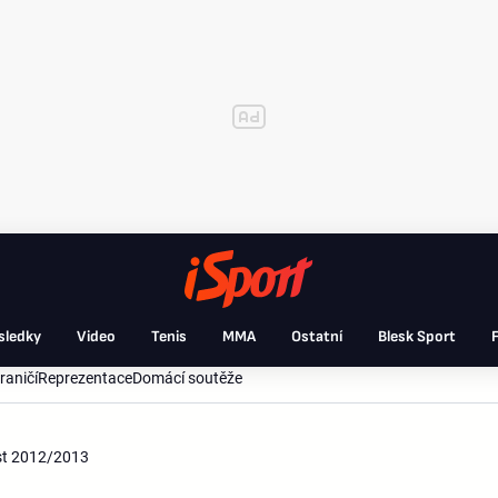
sledky
Video
Tenis
MMA
Ostatní
Blesk Sport
F
raničí
Reprezentace
Domácí soutěže
ást 2012/2013