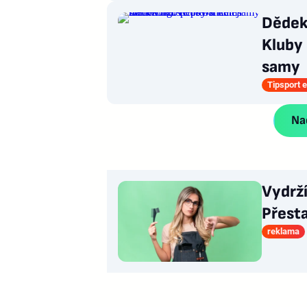
Dědek 
Kluby 
samy
Tipsport e
Nač
Vydrž
Přesta
reklama