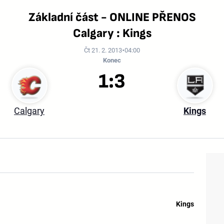
Základní část - ONLINE PŘENOS
Calgary : Kings
Čt 21. 2. 2013
04:00
Konec
1:3
Calgary
Kings
Kings