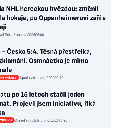
zla NHL hereckou hvězdou: změnil
la hokeje, po Oppenheimerovi září v
eji
vel Bárta
6. srpna 2026
05:00
 - Česko 5:4. Těsná přestřelka,
 zklamání. Osmnáctka je mimo
nále
ké výběry
iSport.cz
6. srpna 2026
02:10
atu po 15 letech stačil jeden
nát. Projevil jsem iniciativu, říká
ka
xtraliga
Daniel Fekets
5. srpna 2026
19:30