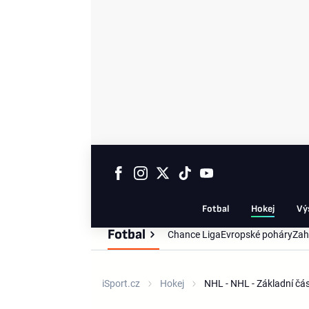
Fotbal
Hokej
Vý
Fotbal
Chance Liga
Evropské poháry
Zah
iSport.cz
Hokej
NHL - NHL - Základní č