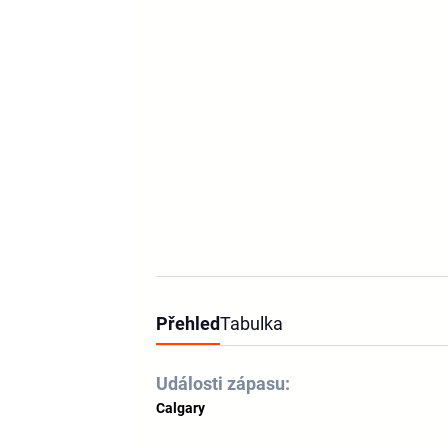
Přehled
Tabulka
Události zápasu:
Calgary