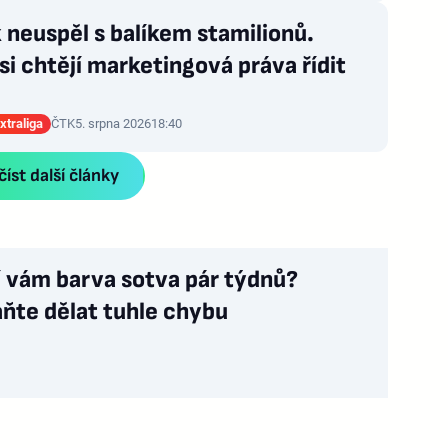
neuspěl s balíkem stamilionů.
si chtějí marketingová práva řídit
xtraliga
ČTK
5. srpna 2026
18:40
íst další články
í vám barva sotva pár týdnů?
ňte dělat tuhle chybu