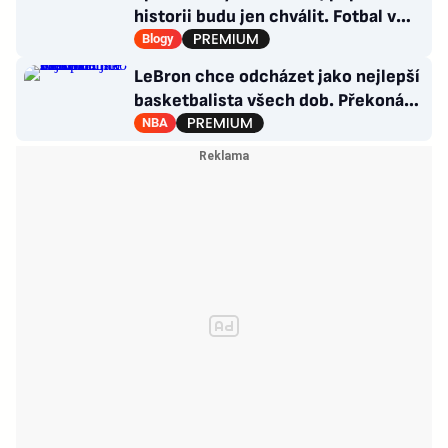
historii budu jen chválit. Fotbal v
moderním balení
Blogy
LeBron chce odcházet jako nejlepší
basketbalista všech dob. Překoná
Jordana?
NBA