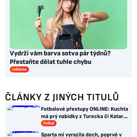
Vydrží vám barva sotva pár týdnů?
Přestaňte dělat tuhle chybu
reklama
ČLÁNKY Z JINÝCH TITULŮ
Fotbalové přestupy ONLINE: Kuchta
má prý nabídky z Turecka či Kataru,
Sigmu posílí Švéd
Fotbal
Sparta mi vyrazila dech, poprvé v