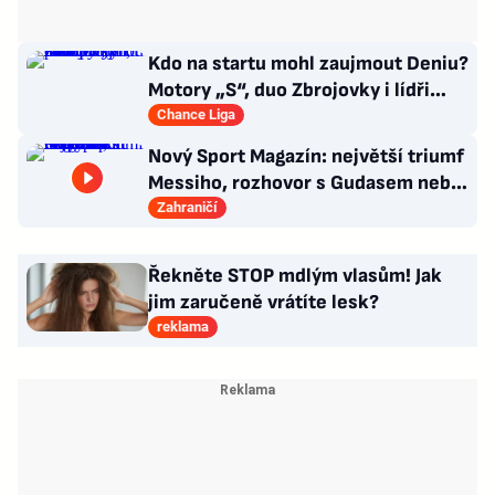
Kdo na startu mohl zaujmout Deniu?
Motory „S“, duo Zbrojovky i lídři
pohárových zástupců
Chance Liga
Nový Sport Magazín: největší triumf
Messiho, rozhovor s Gudasem nebo
plakát Pogačara
Zahraničí
Řekněte STOP mdlým vlasům! Jak
jim zaručeně vrátíte lesk?
reklama