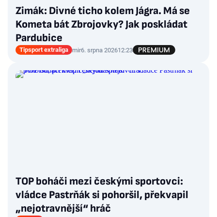
Zimák: Divné ticho kolem Jágra. Má se
Kometa bát Zbrojovky? Jak poskládat
Pardubice
Tipsport extraliga
mir
6. srpna 2026
12:23
TOP boháči mezi českými sportovci:
vládce Pastrňák si pohoršil, překvapil
„nejotravnější“ hráč