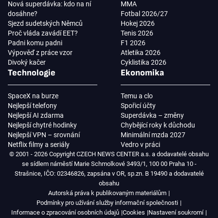
Nová superdávka: kdo na ní
MMA
dosáhne?
Fotbal 2026/27
Sjezd sudetských Němců
Hokej 2026
Proč vláda zavádí EET?
Tenis 2026
Padni komu padni
F1 2026
Výpověď z práce vzor
Atletika 2026
Divoký kačer
Cyklistika 2026
Technologie
Ekonomika
SpaceX na burze
Temu a clo
Nejlepší telefony
Spořicí účty
Nejlepší AI zdarma
Superdávka – změny
Nejlepší chytré hodinky
Chybějící roky k důchodu
Nejlepší VPN – srovnání
Minimální mzda 2027
Netflix filmy a seriály
Vedro v práci
© 2001 - 2026 Copyright CZECH NEWS CENTER a.s. a dodavatelé obsahu
se sídlem náměstí Marie Schmolkové 3493/1, 100 00 Praha 10 -
Strašnice, IČO: 02346826, zapsána v OR, sp.zn. B 19490 a dodavatelé
obsahu
Autorská práva k publikovaným materiálům
Podmínky pro užívání služby informační společnosti
Informace o zpracování osobních údajů
Cookies
Nastavení soukromí