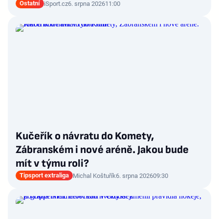
Ostatní
iSport.cz
6. srpna 2026
11:00
Kučeřík o návratu do Komety,
Zábranském i nové aréně. Jakou bude
mít v týmu roli?
Tipsport extraliga
Michal Koštuřík
6. srpna 2026
09:30