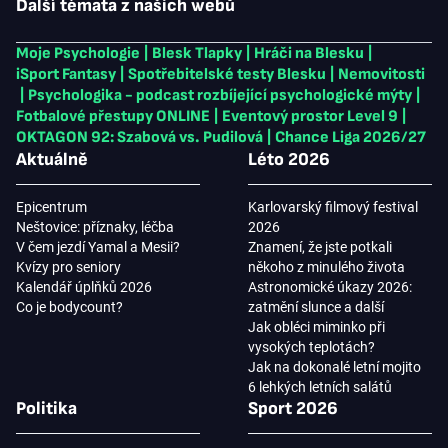
Další témata z našich webů
Moje Psychologie
|
Blesk Tlapky
|
Hráči na Blesku
|
iSport Fantasy
|
Spotřebitelské testy Blesku
|
Nemovitosti
|
Psychologika - podcast rozbíjející psychologické mýty
|
Fotbalové přestupy ONLINE
|
Eventový prostor Level 9
|
OKTAGON 92: Szabová vs. Pudilová
|
Chance Liga 2026/27
Aktuálně
Léto 2026
Epicentrum
Karlovarský filmový festival
Neštovice: příznaky, léčba
2026
V čem jezdí Yamal a Mesii?
Znamení, že jste potkali
Kvízy pro seniory
někoho z minulého života
Kalendář úplňků 2026
Astronomické úkazy 2026:
Co je bodycount?
zatmění slunce a další
Jak obléci miminko při
vysokých teplotách?
Jak na dokonalé letní mojito
6 lehkých letních salátů
Politika
Sport 2026