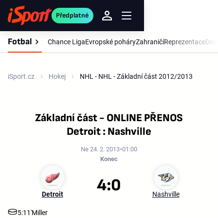
Předplatné
Fotbal
Chance Liga
Evropské poháry
Zahraničí
Reprezentace
Dom
iSport.cz
Hokej
NHL - NHL - Základní část 2012/2013
Základní část - ONLINE PŘENOS
Detroit : Nashville
Ne 24. 2. 2013
01:00
Konec
4:0
Detroit
Nashville
5:11'
Miller