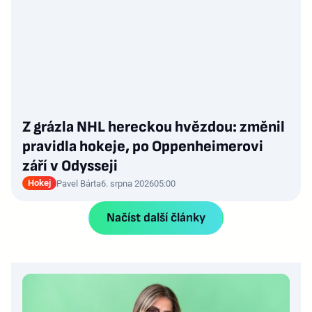
Z grázla NHL hereckou hvězdou: změnil
pravidla hokeje, po Oppenheimerovi
září v Odysseji
Hokej
Pavel Bárta
6. srpna 2026
05:00
Načíst další články