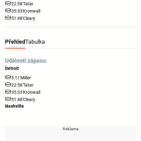
22:58'
Tatar
35:33'
Kronwall
51:48'
Cleary
Přehled
Tabulka
Události zápasu:
Detroit
5:11'
Miller
22:58'
Tatar
35:33'
Kronwall
51:48'
Cleary
Nashville