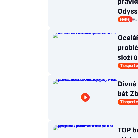
pravid
Odyss
Hokej
Pa
Ocelá
problé
složí 
Tipsport e
Divné 
bát Zb
Tipsport e
TOP b