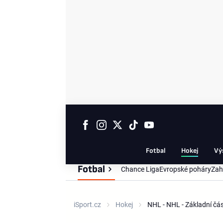
Fotbal
Hokej
Vý
Fotbal
Chance Liga
Evropské poháry
Zah
iSport.cz
Hokej
NHL - NHL - Základní č