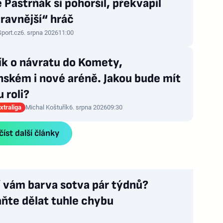
 Pastrňák si pohoršil, překvapil
ravnější“ hráč
Sport.cz
6. srpna 2026
11:00
ík o návratu do Komety,
ském i nové aréně. Jakou bude mít
 roli?
xtraliga
Michal Koštuřík
6. srpna 2026
09:30
íst další články
í vám barva sotva pár týdnů?
ňte dělat tuhle chybu