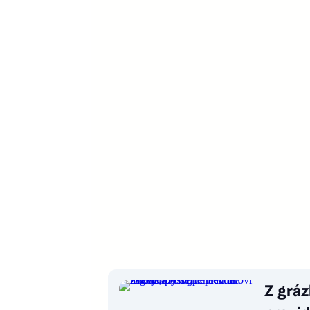
Z grá