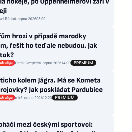
la hokeje, po Oppenheimerovi září v
eji
vel Bárta
6. srpna 2026
05:00
řům hrozí v případě marodky
m, řešit ho teď ale nebudou. Jak
útok?
xtraliga
Patrik Czepiec
6. srpna 2026
14:00
ticho kolem Jágra. Má se Kometa
rojovky? Jak poskládat Pardubice
xtraliga
mir
6. srpna 2026
12:23
oháči mezi českými sportovci: