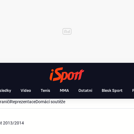
sledky
Video
Tenis
MMA
Ostatní
Blesk Sport
F
raničí
Reprezentace
Domácí soutěže
ást 2013/2014