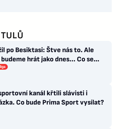
ITULŮ
il po Besiktasi: Štve nás to. Ale
budeme hrát jako dnes... Co se
u gólu?
liga
portovní kanál křtili slávisti i
zka. Co bude Prima Sport vysílat?