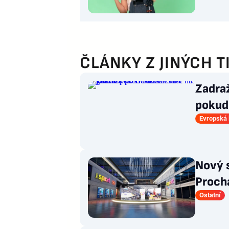
ČLÁNKY Z JINÝCH T
Zadraž
pokud 
stalo 
Evropská 
Nový s
Prochá
Ostatní