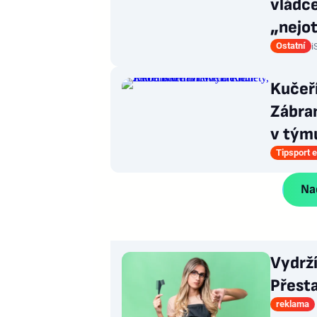
vládce
„nejot
Ostatní
i
Kučeř
Zábran
v týmu
Tipsport e
Nač
Vydrž
Přesta
reklama