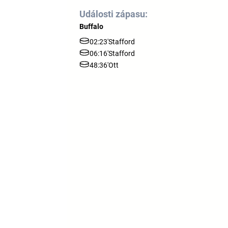
Události zápasu:
Buffalo
02:23'
Stafford
06:16'
Stafford
48:36'
Ott