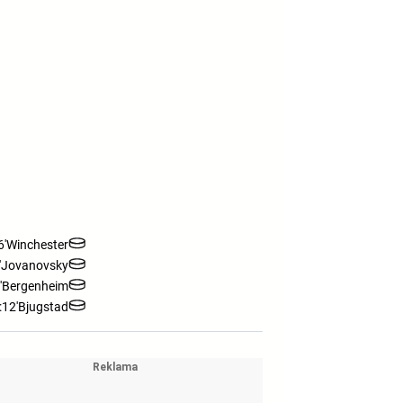
6'
Winchester
'
Jovanovsky
'
Bergenheim
:12'
Bjugstad