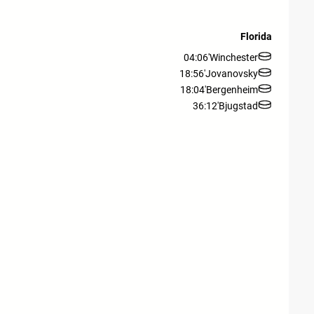
Florida
04:06'
Winchester
18:56'
Jovanovsky
18:04'
Bergenheim
36:12'
Bjugstad