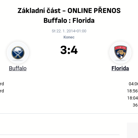
Základní část - ONLINE PŘENOS
Buffalo : Florida
St 22. 1. 2014
01:00
Konec
3:4
Buffalo
Florida
rd
04:0
rd
18:56
18:04
36