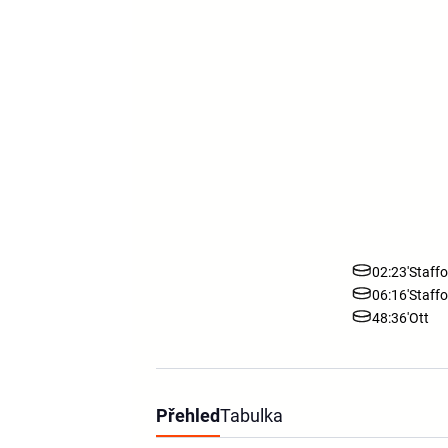
02:23'
Staffo
06:16'
Staffo
48:36'
Ott
Přehled
Tabulka