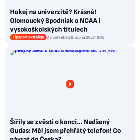
Hokej na univerzitě? Krásné!
Olomoucký Spodniak o NCAA i
vysokoškolských titulech
Tipsport extraliga
Daniel Fekets
8. srpna 2026
18:42
Šířily se zvěsti o konci... Nadšený
Gudas: Měl jsem přehřátý telefon! Co
návrat do Česka?