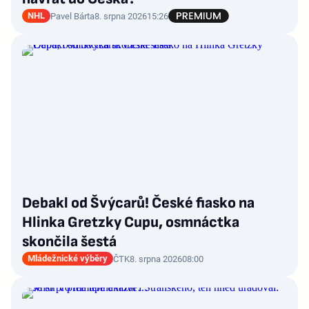
NHL
Pavel Bárta
8. srpna 2026
15:26
Debakl od Švýcarů! České fiasko na
Hlinka Gretzky Cupu, osmnáctka
skončila šestá
Mládežnické výběry
ČTK
8. srpna 2026
08:00