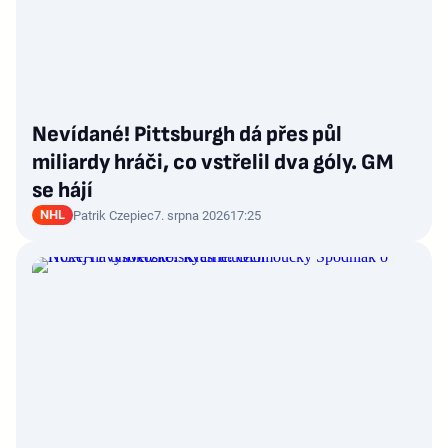
Nevídané! Pittsburgh dá přes půl
miliardy hráči, co vstřelil dva góly. GM
se hájí
NHL
Patrik Czepiec
7. srpna 2026
17:25