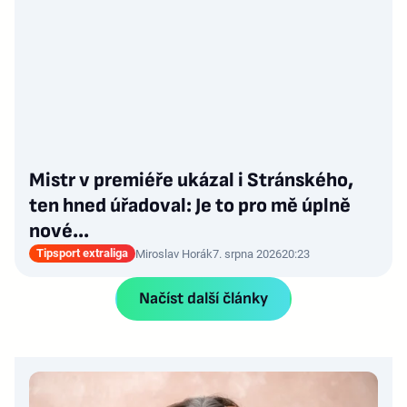
Mistr v premiéře ukázal i Stránského,
ten hned úřadoval: Je to pro mě úplně
nové…
Tipsport extraliga
Miroslav Horák
7. srpna 2026
20:23
Načíst další články