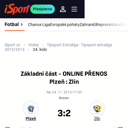
Předplatné
Fotbal
Chance Liga
Evropské poháry
Zahraničí
Reprezentace
Dom
iSport.cz
Hokej
Tipsport Extraliga - Tipsport extraliga
2013/2014
24. kolo
Základní část - ONLINE PŘENOS
Plzeň : Zlín
Ne 24. 11. 2013
17:30
Konec
3:2
Plzeň
Zlín