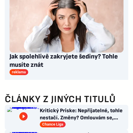
Jak spolehlivě zakryjete šediny? Tohle
musíte znát
reklama
ČLÁNKY Z JINÝCH TITULŮ
Kritický Priske: Nepřijatelné, tohle
nestačí. Změny? Omlouvám se,
nedokážu odpovědět
Chance Liga