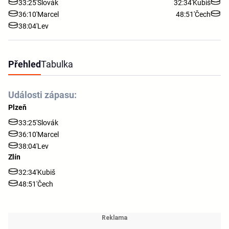
33:25'
Slovák
32:34'
Kubiš
36:10'
Marcel
48:51'
Čech
38:04'
Lev
Přehled
Tabulka
Události zápasu:
Plzeň
33:25'
Slovák
36:10'
Marcel
38:04'
Lev
Zlín
32:34'
Kubiš
48:51'
Čech