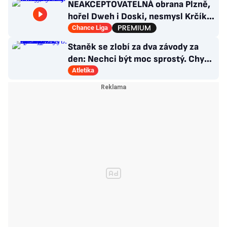
NEAKCEPTOVATELNÁ obrana Plzně,
hořel Dweh i Doski, nesmysl Krčíka.
Ustojí to Hyský?
Chance Liga
Staněk se zlobí za dva závody za
den: Nechci být moc sprostý. Chybí
nám styčný důstojník
Atletika