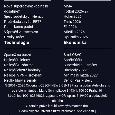
Nová superdávka: kdo na ní
MMA
dosáhne?
Fotbal 2026/27
Sjezd sudetských Němců
Hokej 2026
Proč vláda zavádí EET?
Tenis 2026
Padni komu padni
F1 2026
Výpověď z práce vzor
Atletika 2026
Divoký kačer
Cyklistika 2026
Technologie
Ekonomika
SpaceX na burze
Smrt OSVČ
Nejlepší telefony
Spořicí účty
Nejlepší AI zdarma
Superdávka – změny
Nejlepší chytré hodinky
Důchody 2027
Nejlepší VPN – srovnání
Minimální mzda 2027
Netflix filmy a seriály
Senior Pas – slevy
© 2001 - 2026 Copyright CZECH NEWS CENTER a.s. a dodavatelé obsahu
se sídlem náměstí Marie Schmolkové 3493/1, 100 00 Praha 10 -
Strašnice, IČO: 02346826, zapsána v OR, sp.zn. B 19490 a dodavatelé
obsahu
Autorská práva k publikovaným materiálům
Podmínky pro užívání služby informační společnosti