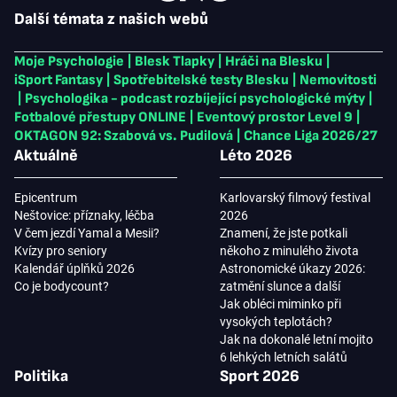
Další témata z našich webů
Moje Psychologie
|
Blesk Tlapky
|
Hráči na Blesku
|
iSport Fantasy
|
Spotřebitelské testy Blesku
|
Nemovitosti
|
Psychologika - podcast rozbíjející psychologické mýty
|
Fotbalové přestupy ONLINE
|
Eventový prostor Level 9
|
OKTAGON 92: Szabová vs. Pudilová
|
Chance Liga 2026/27
Aktuálně
Léto 2026
Epicentrum
Karlovarský filmový festival
Neštovice: příznaky, léčba
2026
V čem jezdí Yamal a Mesii?
Znamení, že jste potkali
Kvízy pro seniory
někoho z minulého života
Kalendář úplňků 2026
Astronomické úkazy 2026:
Co je bodycount?
zatmění slunce a další
Jak obléci miminko při
vysokých teplotách?
Jak na dokonalé letní mojito
6 lehkých letních salátů
Politika
Sport 2026