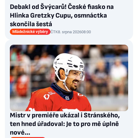
Debakl od Švýcarů! České fiasko na
Hlinka Gretzky Cupu, osmnáctka
skončila šestá
Mládežnické výběry
ČTK
8. srpna 2026
08:00
Mistr v premiéře ukázal i Stránského,
ten hned úřadoval: Je to pro mě úplně
nové…