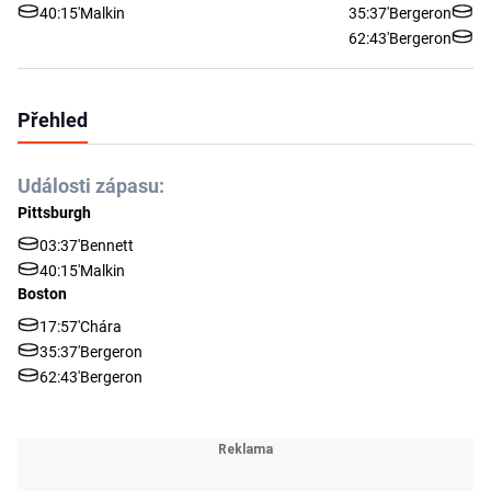
40:15'
Malkin
35:37'
Bergeron
62:43'
Bergeron
Přehled
Události zápasu:
Pittsburgh
03:37'
Bennett
40:15'
Malkin
Boston
17:57'
Chára
35:37'
Bergeron
62:43'
Bergeron