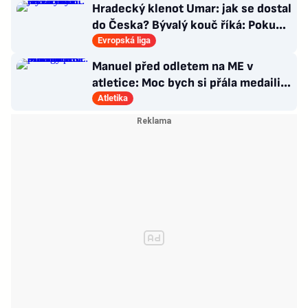
Hradecký klenot Umar: jak se dostal
do Česka? Bývalý kouč říká: Pokud
nezblbne...
Evropská liga
Manuel před odletem na ME v
atletice: Moc bych si přála medaili.
Prozradila strategii
Atletika