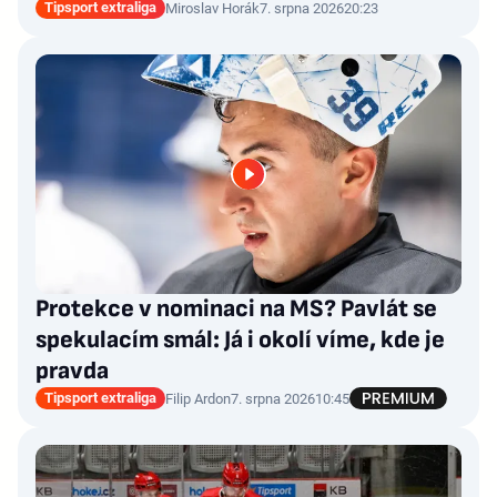
Tipsport extraliga
Miroslav Horák
7. srpna 2026
20:23
Protekce v nominaci na MS? Pavlát se
spekulacím smál: Já i okolí víme, kde je
pravda
Tipsport extraliga
Filip Ardon
7. srpna 2026
10:45