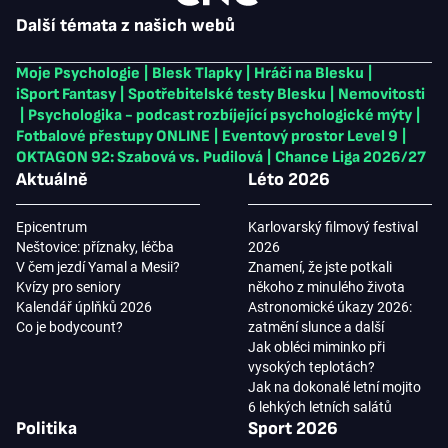
Další témata z našich webů
Moje Psychologie
|
Blesk Tlapky
|
Hráči na Blesku
|
iSport Fantasy
|
Spotřebitelské testy Blesku
|
Nemovitosti
|
Psychologika - podcast rozbíjející psychologické mýty
|
Fotbalové přestupy ONLINE
|
Eventový prostor Level 9
|
OKTAGON 92: Szabová vs. Pudilová
|
Chance Liga 2026/27
Aktuálně
Léto 2026
Epicentrum
Karlovarský filmový festival
Neštovice: příznaky, léčba
2026
V čem jezdí Yamal a Mesii?
Znamení, že jste potkali
Kvízy pro seniory
někoho z minulého života
Kalendář úplňků 2026
Astronomické úkazy 2026:
Co je bodycount?
zatmění slunce a další
Jak obléci miminko při
vysokých teplotách?
Jak na dokonalé letní mojito
6 lehkých letních salátů
Politika
Sport 2026