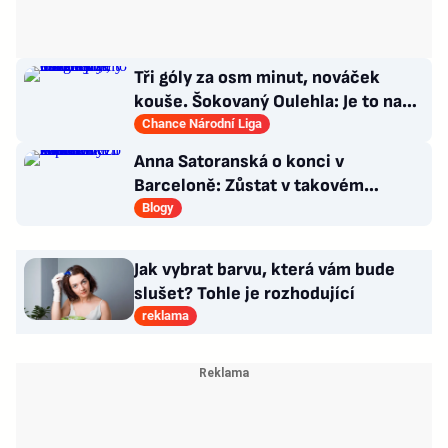
Tři góly za osm minut, nováček
kouše. Šokovaný Oulehla: Je to na
ho*no, řešíme posily
Chance Národní Liga
Anna Satoranská o konci v
Barceloně: Zůstat v takovém
chaosu bych svému muži nepřála
Blogy
Jak vybrat barvu, která vám bude
slušet? Tohle je rozhodující
reklama