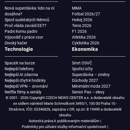
Nová superdávka: kdo na ní
MMA
dosáhne?
Fotbal 2026/27
Sjezd sudetských Němců
Hokej 2026
Proč vláda zavádí EET?
Tenis 2026
Padni komu padni
F1 2026
Výpověď z práce vzor
Atletika 2026
Divoký kačer
Cyklistika 2026
Technologie
Ekonomika
SpaceX na burze
Smrt OSVČ
Nejlepší telefony
Spořicí účty
Nejlepší AI zdarma
Superdávka – změny
Nejlepší chytré hodinky
Důchody 2027
Nejlepší VPN – srovnání
Minimální mzda 2027
Netflix filmy a seriály
Senior Pas – slevy
© 2001 - 2026 Copyright CZECH NEWS CENTER a.s. a dodavatelé obsahu
se sídlem náměstí Marie Schmolkové 3493/1, 100 00 Praha 10 -
Strašnice, IČO: 02346826, zapsána v OR, sp.zn. B 19490 a dodavatelé
obsahu
Autorská práva k publikovaným materiálům
Podmínky pro užívání služby informační společnosti