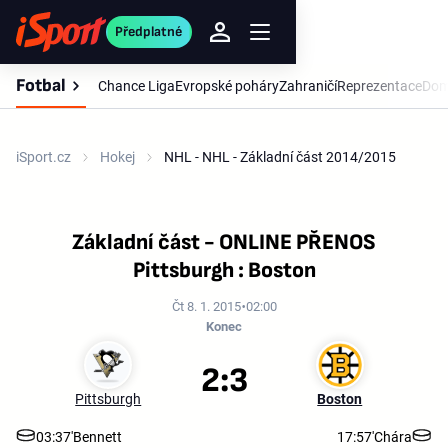
Předplatné
Fotbal
Chance Liga
Evropské poháry
Zahraničí
Reprezentace
Dom
iSport.cz
Hokej
NHL - NHL - Základní část 2014/2015
Základní část - ONLINE PŘENOS
Pittsburgh : Boston
Čt 8. 1. 2015
02:00
Konec
2:3
Pittsburgh
Boston
03:37'
Bennett
17:57'
Chára