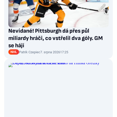
Nevídané! Pittsburgh dá přes půl
miliardy hráči, co vstřelil dva góly. GM
se hájí
NHL
Patrik Czepiec
7. srpna 2026
17:25