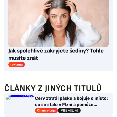
Jak spolehlivě zakryjete šediny? Tohle
musíte znát
reklama
ČLÁNKY Z JINÝCH TITULŮ
Červ ztratil pásku a bojuje o místo:
co se stalo v Plzni a pomůže
Hyskému nechtěný Adu?
Chance Liga