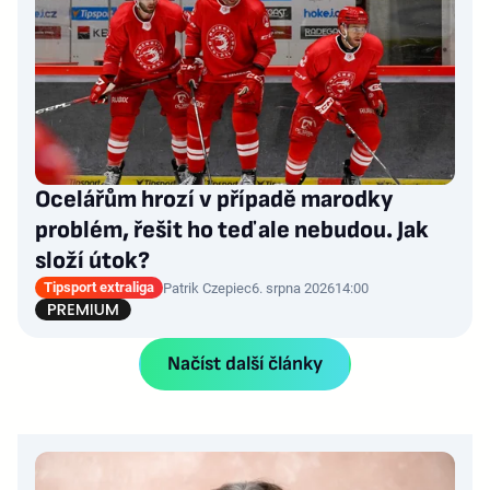
Ocelářům hrozí v případě marodky
problém, řešit ho teď ale nebudou. Jak
složí útok?
Tipsport extraliga
Patrik Czepiec
6. srpna 2026
14:00
Načíst další články