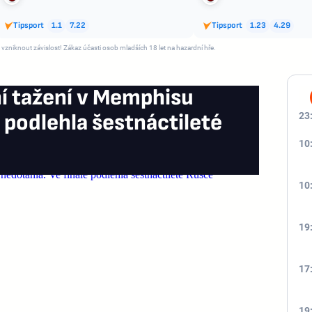
Tipsport
1.1
7.22
Tipsport
1.23
4.29
 vzniknout závislost! Zákaz účasti osob mladších 18 let na hazardní hře.
í tažení v Memphisu
e podlehla šestnáctileté
23
10
10
19
17
19