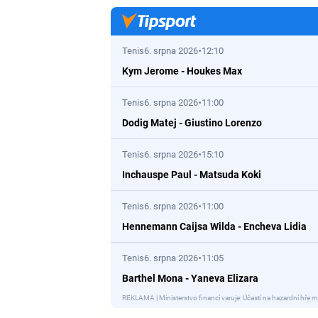
Tenis
6. srpna 2026
12:10
Kym Jerome
-
Houkes Max
Tenis
6. srpna 2026
11:00
Dodig Matej
-
Giustino Lorenzo
Tenis
6. srpna 2026
15:10
Inchauspe Paul
-
Matsuda Koki
Tenis
6. srpna 2026
11:00
Hennemann Caijsa Wilda
-
Encheva Lidia
Tenis
6. srpna 2026
11:05
Barthel Mona
-
Yaneva Elizara
REKLAMA | Ministerstvo financí varuje: Účastí na hazardní hře m