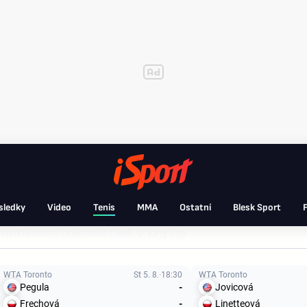
sledky
Video
Tenis
MMA
Ostatní
Blesk Sport
F
s
Wimbledon
US Open
Davis Cup
B. J. King Cup
WTA Toronto
St 5. 8.
18:30
WTA Toronto
Pegula
-
Jovicová
Frechová
-
Linetteová