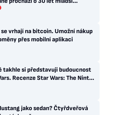
ě prochází o 30 let mladší
ci?
se vrhají na bitcoin. Umožní nákup
měny přes mobilní aplikaci
 takhle si představuji budoucnost
ars. Recenze Star Wars: The Ninth
Mustang jako sedan? Čtyřdveřová