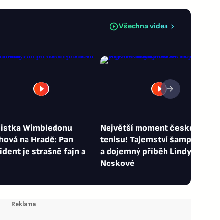
Všechna videa
listka Wimbledonu
Největší moment českého
ová na Hradě: Pan
tenisu! Tajemství šampionek
ident je strašně fajn a
a dojemný příběh Lindy
Noskové