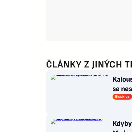
ČLÁNKY Z JINÝCH T
Kalous
se nes
Blesk.cz
Kdyby 