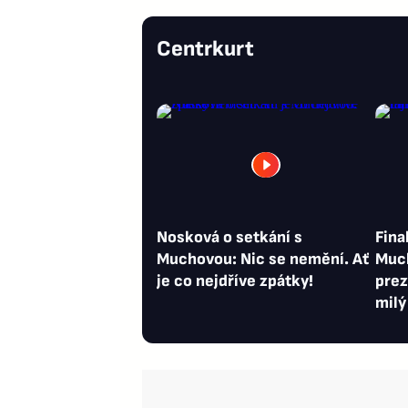
Centrkurt
Nosková o setkání s
Fina
Muchovou: Nic se nemění. Ať
Much
je co nejdříve zpátky!
prez
milý