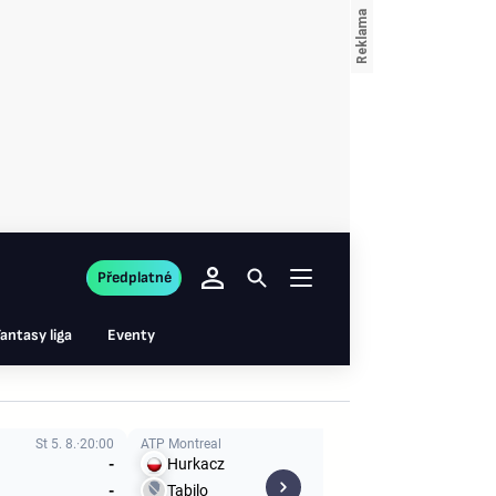
Předplatné
antasy liga
Eventy
St 5. 8.
20:00
ATP Montreal
St 5. 8.
20:00
WTA V
-
Hurkacz
-
M
-
Tabilo
-
K