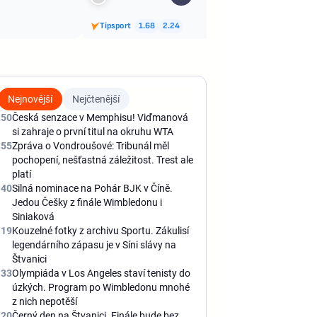
Tipsport
1.68
2.24
Nejnovější
Nejčtenější
:50
Česká senzace v Memphisu! Viďmanová
si zahraje o první titul na okruhu WTA
:55
Zpráva o Vondroušové: Tribunál měl
pochopení, nešťastná záležitost. Trest ale
platí
:40
Silná nominace na Pohár BJK v Číně.
Jedou Češky z finále Wimbledonu i
Siniaková
:19
Kouzelné fotky z archivu Sportu. Zákulisí
legendárního zápasu je v Síni slávy na
Štvanici
:33
Olympiáda v Los Angeles staví tenisty do
úzkých. Program po Wimbledonu mnohé
z nich nepotěší
:20
Černý den na Štvanici. Finále bude bez