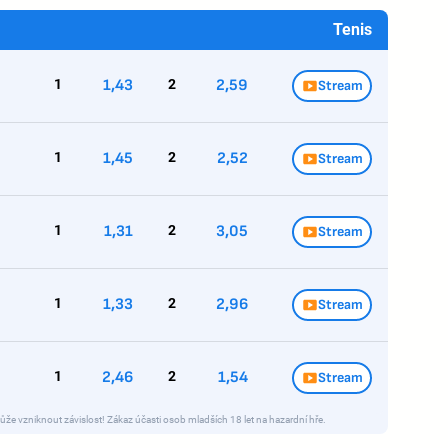
Tenis
1
1,43
2
2,59
Stream
1
1,45
2
2,52
Stream
1
1,31
2
3,05
Stream
1
1,33
2
2,96
Stream
1
2,46
2
1,54
Stream
ůže vzniknout závislost! Zákaz účasti osob mladších 18 let na hazardní hře.