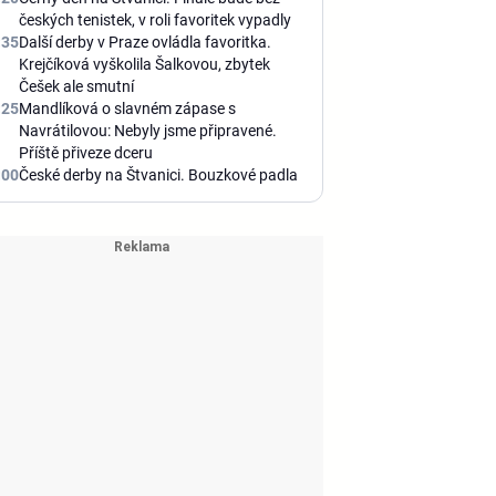
českých tenistek, v roli favoritek vypadly
:35
Další derby v Praze ovládla favoritka.
Krejčíková vyškolila Šalkovou, zbytek
Češek ale smutní
:25
Mandlíková o slavném zápase s
Navrátilovou: Nebyly jsme připravené.
Příště přiveze dceru
:00
České derby na Štvanici. Bouzkové padla
naděje na obhajobu, Valentová sotva
chodila
:48
Prezident vítal wimbledonské hrdinky.
Nosková a Muchová řekly, jak to spolu
mají po finále