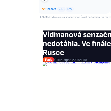
Tipsport
2.18
1.72
REKLAMA | Ministerstvo financí varuje: Účastí na hazardní hře může
Viďmanová senzačn
nedotáhla. Ve finál
Rusce
Tenis
ČTK
2. srpna 2026
21:50