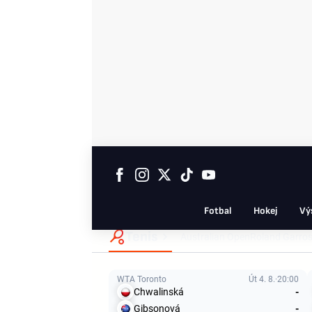
Fotbal
Hokej
Vý
Tenis
Australian Open
Roland Garro
WTA Toronto
Út 4. 8.
20:00
Chwalinská
-
Gibsonová
-