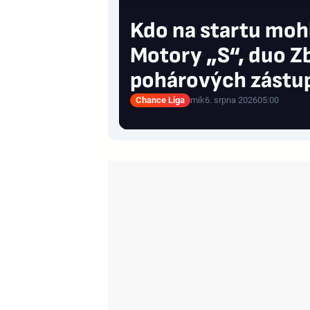
Kdo na startu moh
Motory „S“, duo Zbr
pohárových zástu
Chance Liga
mik
6. srpna 2026
05:00