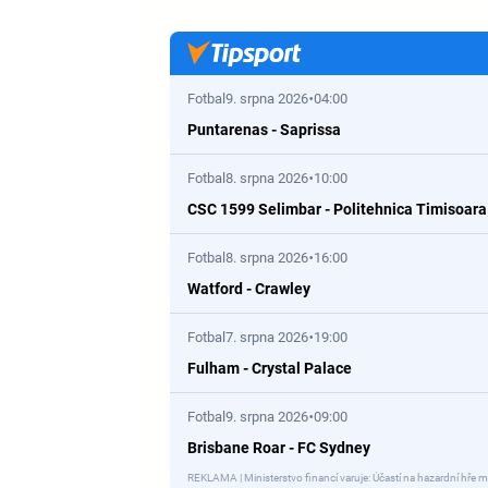
Fotbal
9. srpna 2026
04:00
Puntarenas
-
Saprissa
Fotbal
8. srpna 2026
10:00
CSC 1599 Selimbar
-
Politehnica Timisoara
Fotbal
8. srpna 2026
16:00
Watford
-
Crawley
Fotbal
7. srpna 2026
19:00
Fulham
-
Crystal Palace
Fotbal
9. srpna 2026
09:00
Brisbane Roar
-
FC Sydney
REKLAMA | Ministerstvo financí varuje: Účastí na hazardní hře m