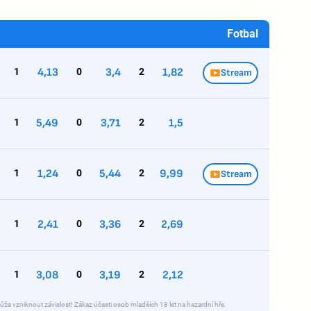
Fotbal
1
4,13
0
3,4
2
1,82
Stream
1
5,49
0
3,71
2
1,5
1
1,24
0
5,44
2
9,99
Stream
1
2,41
0
3,36
2
2,69
1
3,08
0
3,19
2
2,12
ůže vzniknout závislost! Zákaz účasti osob mladších 18 let na hazardní hře.