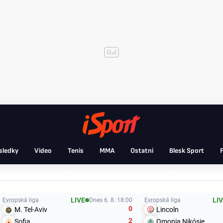
sledky
Video
Tenis
MMA
Ostatní
Blesk Sport
F
Liga
MOL Cup
Reprezentace
Liga mistrů
Evropská liga
Konferenční liga
Angl
LIVE
LI
Evropská liga
Dnes 6. 8.
18:00
Evropská liga
0
M. Tel-Aviv
Lincoln
2
Sofia
Omonia Nikósie