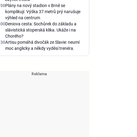
:50
Plány na nový stadion v Brně se
komplikují. Výška 37 metrů prý narušuje
výhled na centrum
:00
Deniova cesta: Sochůrek do základu a
slávistická stoperská klika. Ukáže i na
Chorého?
:30
Artisu pomáhá divočák ze Slavie: neumí
moc anglicky a někdy vyděsí trenéra.
Čím?
:51
Hraje Plzeň v Teplicích o Martina
Hyského? Slavia při chuti a Roman Macek
proti svým…