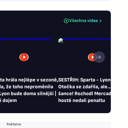
Všechna videa
ta hrála nejlépe v sezoně,
SESTŘIH: Sparta - Lyon 2:1.
a, že toho neproměnila
Otočka se zdařila, ale… Ty
 Lyon bude doma silnější |
šance! Rozhodl Mercado,
í dojem
hosté nedali penaltu