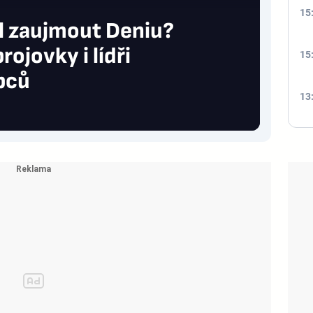
15
l zaujmout Deniu?
ojovky i lídři
15
pců
13
12