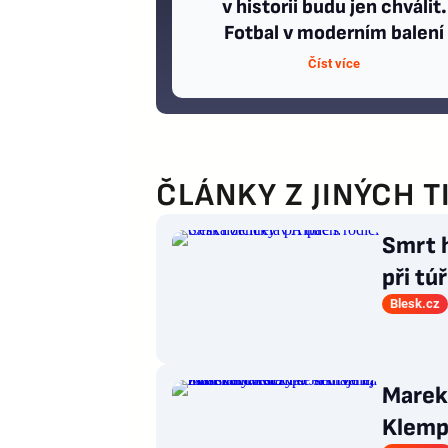
v historii budu jen chválit.
Fotbal v moderním balení
Číst více
ČLÁNKY Z JINÝCH T
Smrt 
při túř
Blesk.cz
Marek
Klempí