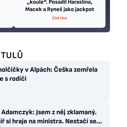
„koule“. Posadil Haraslína,
Macek a Ryneš jako jackpot
Číst více
ITULŮ
holčičky v Alpách: Češka zemřela
e s rodiči
 Adamczyk: Jsem z něj zklamaný.
ř si hraje na ministra. Nestačí se