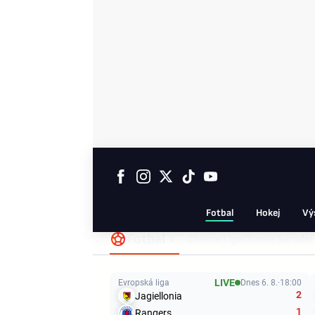
Fotbal
Hokej
Vý
Fotbal
Chance Liga
Chance Národní 
LIVE
Evropská liga
Dnes 6. 8.
18:00
2
Jagiellonia
1
Rangers