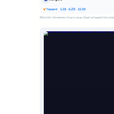
Tipsport
1.28
4.20
15.00
REKLAMA | Ministerstvo financí varuje: Účastí na hazardní hře může