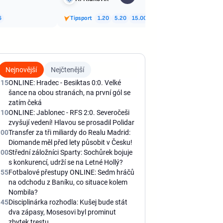
6
Tipsport
1.20
5.20
15.00
Tips
Nejnovější
Nejčtenější
:15
ONLINE: Hradec - Besiktas 0:0. Velké
šance na obou stranách, na první gól se
zatím čeká
:10
ONLINE: Jablonec - RFS 2:0. Severočeši
zvyšují vedení! Hlavou se prosadil Polidar
:00
Transfer za tři miliardy do Realu Madrid:
Diomande měl před lety působit v Česku!
:00
Střední záložníci Sparty: Sochůrek bojuje
s konkurencí, udrží se na Letné Hollý?
:55
Fotbalové přestupy ONLINE: Sedm hráčů
na odchodu z Baníku, co situace kolem
Nombila?
:45
Disciplinárka rozhodla: Kušej bude stát
dva zápasy, Mosesovi byl prominut
zbytek trestu