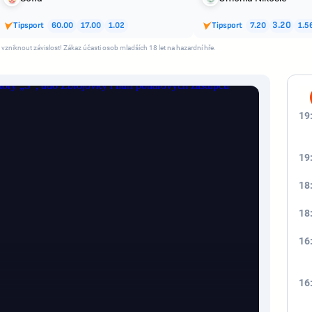
Tipsport
60.00
17.00
1.02
Tipsport
7.20
3.20
1.5
 vzniknout závislost! Zákaz účasti osob mladších 18 let na hazardní hře.
19
19
18
18
16
16