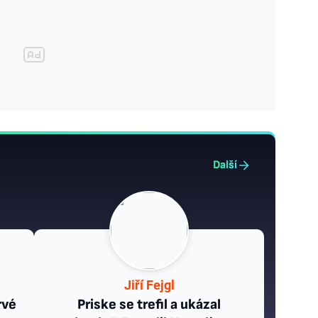
Další
Jiří Fejgl
rvé
Priske se trefil a ukázal