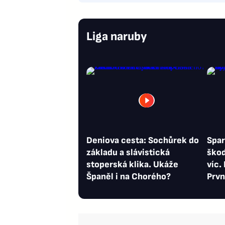
Liga naruby
Deniova cesta: Sochůrek do
Spar
základu a slávistická
škod
stoperská klika. Ukáže
víc.
Španěl i na Chorého?
Prvn