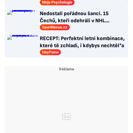
průlom v léčbě Alzheimerovy
Moje Psychologie
choroby
Nedostali pořádnou šanci. 15
Čechů, kteří odehráli v NHL
maximálně dva zápasy
SportRevue.cz
RECEPT: Perfektní letní kombinace,
které tě zchladí, i kdybys nechtěl*a
HeyFomo