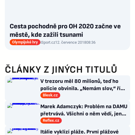
Cesta pochodně pro OH 2020 začne ve
městě, kde zažili tsunami
Olympijské hry
iSport.cz
12. července 2018
08:36
ČLÁNKY Z JINÝCH TITULŮ
V trezoru měl 80 milionů, teď ho
policie obvinila. „Nemám slov,“ říká
exšéf Správy železnic
Blesk.cz
Marek Adamczyk: Problém na DAMU
přetrvává. Všichni o něm vědí, jen
moc nevědí, co s ním
Reflex.cz
Itálie vyklízí pláže. První plážové