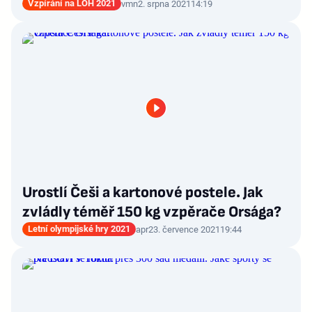
Vzpírání na LOH 2021
vmn
2. srpna 2021
14:19
Urostlí Češi a kartonové postele. Jak
zvládly téměř 150 kg vzpěrače Orsága?
Letní olympijské hry 2021
apr
23. července 2021
19:44