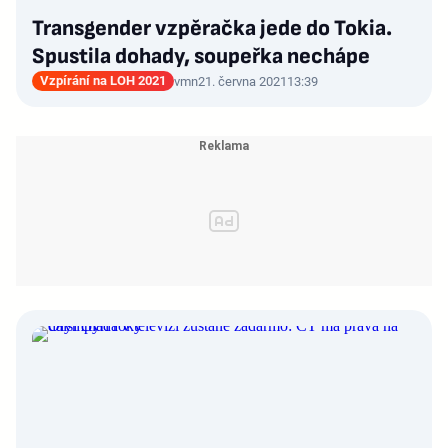
Transgender vzpěračka jede do Tokia.
Spustila dohady, soupeřka nechápe
Vzpírání na LOH 2021
vmn
21. června 2021
13:39