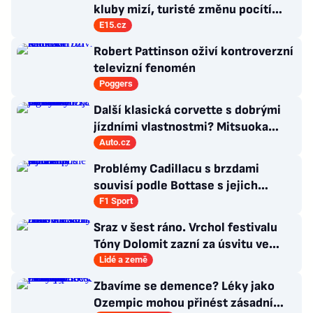
kluby mizí, turisté změnu pocítí
brzy
E15.cz
Robert Pattinson oživí kontroverzní
televizní fenomén
Poggers
Další klasická corvette s dobrými
jízdními vlastnostmi? Mitsuoka
znovu využije legendární MX-5
Auto.cz
Problémy Cadillacu s brzdami
souvisí podle Bottase s jejich
chlazením
F1 Sport
Sraz v šest ráno. Vrchol festivalu
Tóny Dolomit zazní za úsvitu ve
3000 metrech
Lidé a země
Zbavíme se demence? Léky jako
Ozempic mohou přinést zásadní