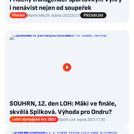
i nenávist nejen od soupeřek
Plavání
Martin Mls
29. dubna 2022
20:27
SOUHRN, 12. den LOH: Mäki ve finále,
skvělá Spilková. Výhoda pro Ondru?
Letní olympijské hry 2021
iSport.cz
4. srpna 2021
17:30