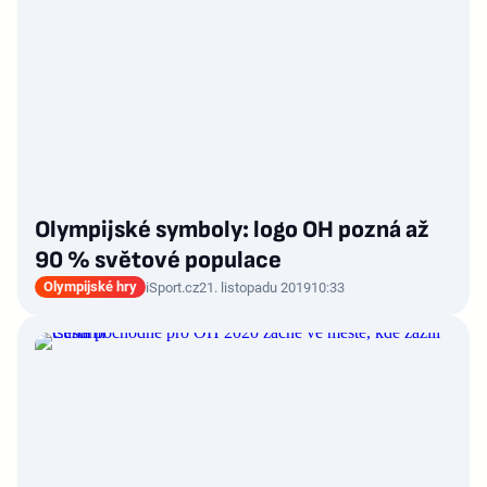
Olympijské symboly: logo OH pozná až
90 % světové populace
Olympijské hry
iSport.cz
21. listopadu 2019
10:33