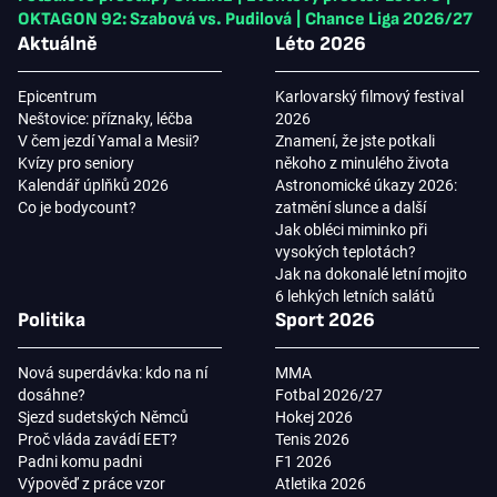
OKTAGON 92: Szabová vs. Pudilová
|
Chance Liga 2026/27
Aktuálně
Léto 2026
Epicentrum
Karlovarský filmový festival
Neštovice: příznaky, léčba
2026
V čem jezdí Yamal a Mesii?
Znamení, že jste potkali
Kvízy pro seniory
někoho z minulého života
Kalendář úplňků 2026
Astronomické úkazy 2026:
Co je bodycount?
zatmění slunce a další
Jak obléci miminko při
vysokých teplotách?
Jak na dokonalé letní mojito
6 lehkých letních salátů
Politika
Sport 2026
Nová superdávka: kdo na ní
MMA
dosáhne?
Fotbal 2026/27
Sjezd sudetských Němců
Hokej 2026
Proč vláda zavádí EET?
Tenis 2026
Padni komu padni
F1 2026
Výpověď z práce vzor
Atletika 2026