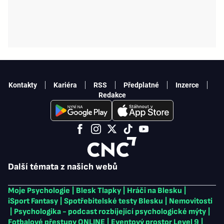
Kontakty
Kariéra
RSS
Předplatné
Inzerce
Redakce
Další témata z našich webů
Moje Psychologie
|
Blesk Tlapky
|
Hráči na Blesku
|
iSport Fantasy
|
Spotřebitelské testy Blesku
|
Nemovitosti
|
Psychologika - podcast rozbíjející psychologické mýty
|
Fotbalové přestupy ONLINE
|
Eventový prostor Level 9
|