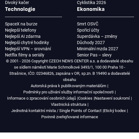
Divoký kačer
Cyklistika 2026
Technologie
Ekonomika
SpaceX na burze
Smrt OSVČ
Nejlepší telefony
Spořicí účty
Nejlepší AI zdarma
Superdávka – změny
Nejlepší chytré hodinky
Důchody 2027
Nejlepší VPN – srovnání
Minimální mzda 2027
Netflix filmy a seriály
Senior Pas – slevy
© 2001 - 2026 Copyright CZECH NEWS CENTER a.s. a dodavatelé obsahu
se sídlem náměstí Marie Schmolkové 3493/1, 100 00 Praha 10 -
Strašnice, IČO: 02346826, zapsána v OR, sp.zn. B 19490 a dodavatelé
obsahu
Autorská práva k publikovaným materiálům
Podmínky pro užívání služby informační společnosti
Informace o zpracování osobních údajů
Cookies
Nastavení soukromí
Vlastnická struktura
Jednotná kontaktní místa / Single Points of Contact
Etický kodex
Povinně zveřejňované informace