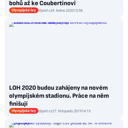
bohů až ke Coubertinovi
Olympijské hry
iSport.cz
9. ledna 2020
15:58
LOH 2020 budou zahájeny na novém
olympijském stadionu. Práce na něm
finišují
Olympijské hry
iSport.cz
27. listopadu 2019
14:13