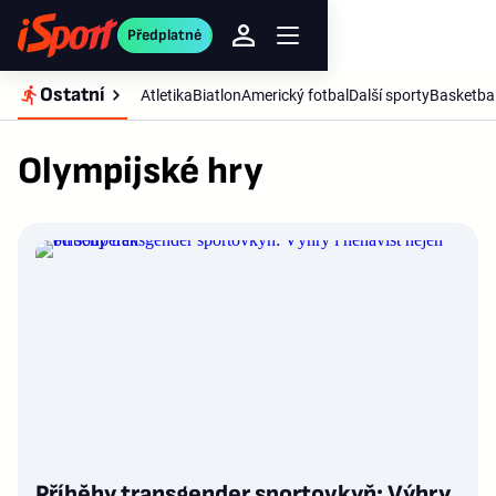
Předplatné
Ostatní
Atletika
Biatlon
Americký fotbal
Další sporty
Basketba
Olympijské hry
Příběhy transgender sportovkyň: Výhry