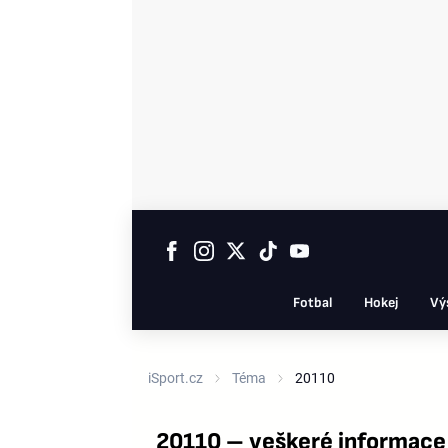
Fotbal
Hokej
Vý
iSport.cz
Téma
20110
20110 – veškeré informace