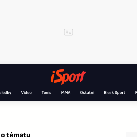
sledky
Video
Tenis
MMA
Ostatní
Blesk Sport
F
 o tématu