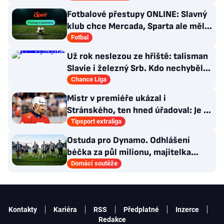
Fotbalové přestupy ONLINE: Slavný
klub chce Mercada, Sparta ale měla
nabídku odmítnout
Fotbal
Už rok neslezou ze hřiště: talisman
Slavie i železný Srb. Kdo nechyběl
pět let?
Chance Liga
Mistr v premiéře ukázal i
Stránského, ten hned úřadoval: Je to
pro mě úplně nové…
Tipsport extraliga
Ostuda pro Dynamo. Odhlášení
béčka za půl milionu, majitelka
odmítla nabídku kraje
Domácí soutěže
Kontakty
Kariéra
RSS
Předplatné
Inzerce
Redakce