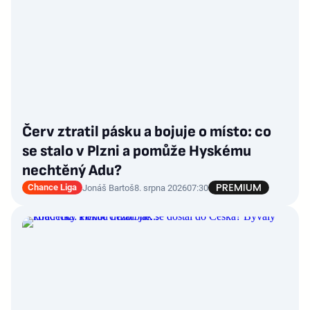
Červ ztratil pásku a bojuje o místo: co
se stalo v Plzni a pomůže Hyskému
nechtěný Adu?
Chance Liga
Jonáš Bartoš
8. srpna 2026
07:30