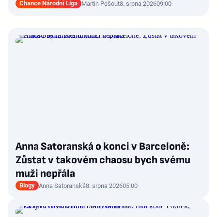
Chance Národní Liga
Martin Pešout
8. srpna 2026
09:00
Anna Satoranská o konci v Barceloně:
Zůstat v takovém chaosu bych svému
muži nepřála
Blogy
Anna Satoranská
8. srpna 2026
05:00