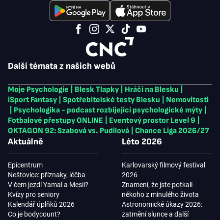
Další témata z našich webů
Moje Psychologie
|
Blesk Tlapky
|
Hráči na Blesku
|
iSport Fantasy
|
Spotřebitelské testy Blesku
|
Nemovitosti
|
Psychologika - podcast rozbíjející psychologické mýty
|
Fotbalové přestupy ONLINE
|
Eventový prostor Level 9
|
OKTAGON 92: Szabová vs. Pudilová
|
Chance Liga 2026/27
Aktuálně
Léto 2026
Epicentrum
Karlovarský filmový festival
Neštovice: příznaky, léčba
2026
V čem jezdí Yamal a Mesii?
Znamení, že jste potkali
Kvízy pro seniory
někoho z minulého života
Kalendář úplňků 2026
Astronomické úkazy 2026:
Co je bodycount?
zatmění slunce a další