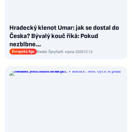
Hradecký klenot Umar: jak se dostal do
Česka? Bývalý kouč říká: Pokud
nezblbne...
Evropská liga
Radek Špryňar
8. srpna 2026
12:13