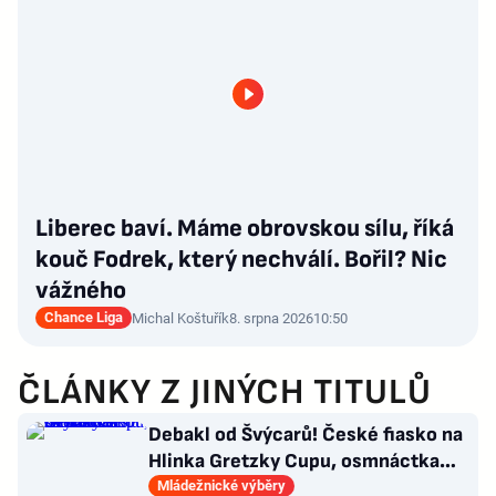
Liberec baví. Máme obrovskou sílu, říká
kouč Fodrek, který nechválí. Bořil? Nic
vážného
Chance Liga
Michal Koštuřík
8. srpna 2026
10:50
ČLÁNKY Z JINÝCH TITULŮ
Debakl od Švýcarů! České fiasko na
Hlinka Gretzky Cupu, osmnáctka
skončila šestá
Mládežnické výběry