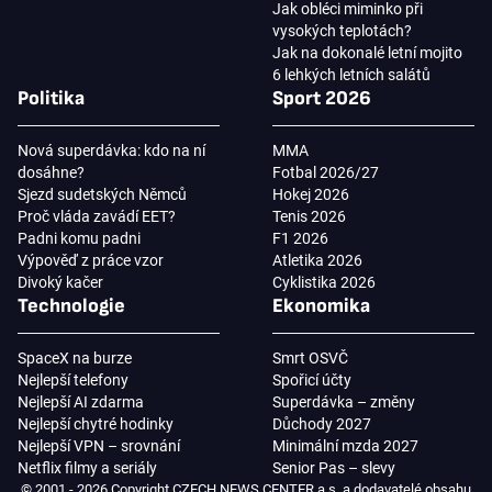
Jak obléci miminko při
vysokých teplotách?
Jak na dokonalé letní mojito
6 lehkých letních salátů
Politika
Sport 2026
Nová superdávka: kdo na ní
MMA
dosáhne?
Fotbal 2026/27
Sjezd sudetských Němců
Hokej 2026
Proč vláda zavádí EET?
Tenis 2026
Padni komu padni
F1 2026
Výpověď z práce vzor
Atletika 2026
Divoký kačer
Cyklistika 2026
Technologie
Ekonomika
SpaceX na burze
Smrt OSVČ
Nejlepší telefony
Spořicí účty
Nejlepší AI zdarma
Superdávka – změny
Nejlepší chytré hodinky
Důchody 2027
Nejlepší VPN – srovnání
Minimální mzda 2027
Netflix filmy a seriály
Senior Pas – slevy
© 2001 - 2026 Copyright CZECH NEWS CENTER a.s. a dodavatelé obsahu