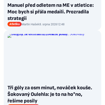
Manuel před odletem na ME v atletice:
Moc bych si přála medaili. Prozradila
strategii
Atletika
Martin Hašek
8. srpna 2026
12:48
Tři góly za osm minut, nováček kouše.
Šokovaný Oulehla: Je to na ho*no,
řešíme posily