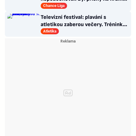
zápasu
Chance Liga
Televizní festival: plavání s
atletikou zaberou večery. Trénink
pro LA, usmívá se Dusík
Atletika