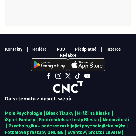
Kontakty
Kariéra
RSS
Předplatné
Inzerce
Redakce
Další témata z našich webů
Moje Psychologie
|
Blesk Tlapky
|
Hráči na Blesku
|
iSport Fantasy
|
Spotřebitelské testy Blesku
|
Nemovitosti
|
Psychologika - podcast rozbíjející psychologické mýty
|
Fotbalové přestupy ONLINE
|
Eventový prostor Level 9
|