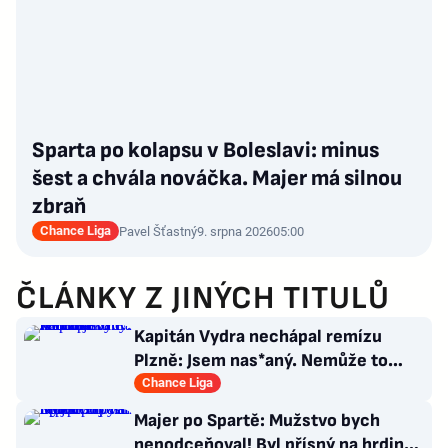
Sparta po kolapsu v Boleslavi: minus
šest a chvála nováčka. Majer má silnou
zbraň
Chance Liga
Pavel Šťastný
9. srpna 2026
05:00
ČLÁNKY Z JINÝCH TITULŮ
Kapitán Vydra nechápal remízu
Plzně: Jsem nas*aný. Nemůže to
končit jako házená
Chance Liga
Majer po Spartě: Mužstvo bych
nepodceňoval! Byl přísný na hrdinu