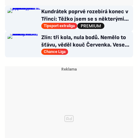
Kundrátek poprvé rozebírá konec v
Třinci: Těžko jsem se s některými
věcmi vyrovnával
Tipsport extraliga
Zlín: tři kola, nula bodů. Nemělo to
šťávu, věděl kouč Červenka. Veselý
dostal dárek
Chance Liga