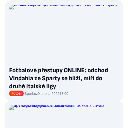
Fotbalové přestupy ONLINE: odchod
Vindahla ze Sparty se blíží, míří do
druhé italské ligy
Fotbal
iSport.cz
9. srpna 2026
13:00