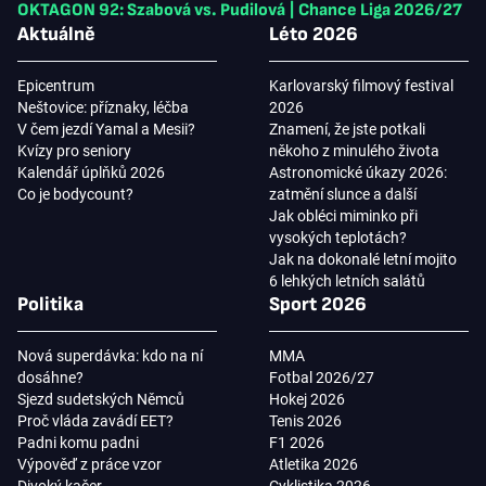
OKTAGON 92: Szabová vs. Pudilová
|
Chance Liga 2026/27
Aktuálně
Léto 2026
Epicentrum
Karlovarský filmový festival
Neštovice: příznaky, léčba
2026
V čem jezdí Yamal a Mesii?
Znamení, že jste potkali
Kvízy pro seniory
někoho z minulého života
Kalendář úplňků 2026
Astronomické úkazy 2026:
Co je bodycount?
zatmění slunce a další
Jak obléci miminko při
vysokých teplotách?
Jak na dokonalé letní mojito
6 lehkých letních salátů
Politika
Sport 2026
Nová superdávka: kdo na ní
MMA
dosáhne?
Fotbal 2026/27
Sjezd sudetských Němců
Hokej 2026
Proč vláda zavádí EET?
Tenis 2026
Padni komu padni
F1 2026
Výpověď z práce vzor
Atletika 2026