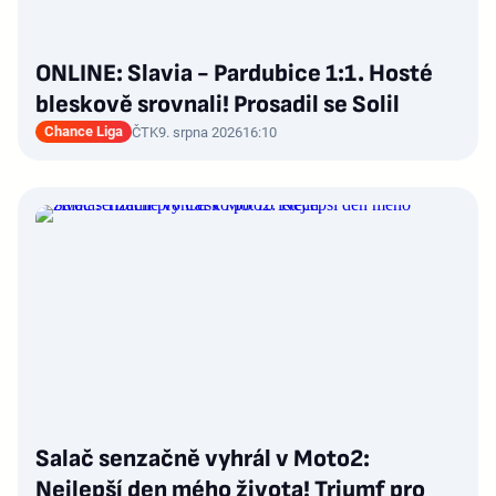
ONLINE: Slavia - Pardubice 1:1. Hosté
bleskově srovnali! Prosadil se Solil
Chance Liga
ČTK
9. srpna 2026
16:10
Salač senzačně vyhrál v Moto2:
Nejlepší den mého života! Triumf pro