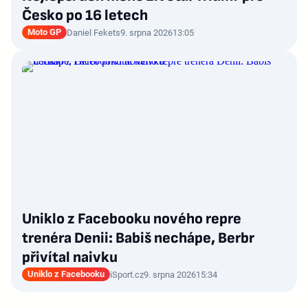
Česko po 16 letech
Moto GP
Daniel Fekets
9. srpna 2026
13:05
Uniklo z Facebooku nového repre
trenéra Denii: Babiš nechápe, Berbr
přivítal naivku
Uniklo z Facebooku
iSport.cz
9. srpna 2026
15:34