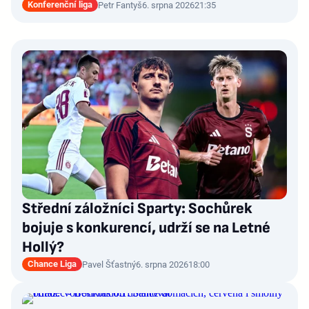
Konferenční liga
Petr Fantyš
6. srpna 2026
21:35
Střední záložníci Sparty: Sochůrek
bojuje s konkurencí, udrží se na Letné
Hollý?
Chance Liga
Pavel Šťastný
6. srpna 2026
18:00