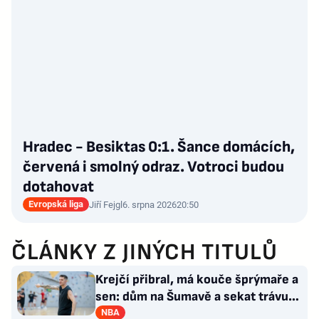
Hradec - Besiktas 0:1. Šance domácích,
červená i smolný odraz. Votroci budou
dotahovat
Evropská liga
Jiří Fejgl
6. srpna 2026
20:50
ČLÁNKY Z JINÝCH TITULŮ
Krejčí přibral, má kouče šprýmaře a
sen: dům na Šumavě a sekat trávu
jako Forrest Gump
NBA