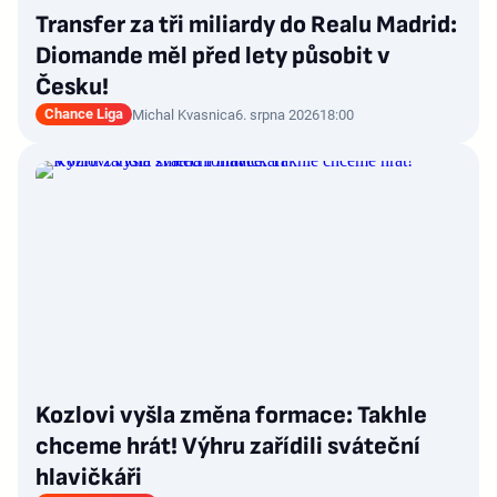
Transfer za tři miliardy do Realu Madrid:
Diomande měl před lety působit v
Česku!
Chance Liga
Michal Kvasnica
6. srpna 2026
18:00
Kozlovi vyšla změna formace: Takhle
chceme hrát! Výhru zařídili sváteční
hlavičkáři