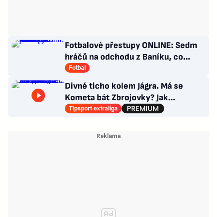
Fotbalové přestupy ONLINE: Sedm
hráčů na odchodu z Baníku, co
situace kolem Nombila?
Fotbal
Divné ticho kolem Jágra. Má se
Kometa bát Zbrojovky? Jak
poskládat Pardubice
Tipsport extraliga