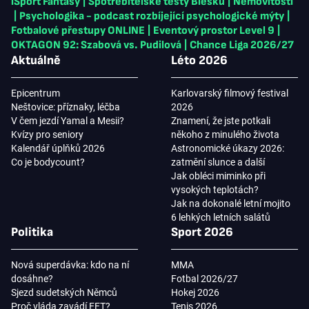
iSport Fantasy
|
Spotřebitelské testy Blesku
|
Nemovitosti
|
Psychologika - podcast rozbíjející psychologické mýty
|
Fotbalové přestupy ONLINE
|
Eventový prostor Level 9
|
OKTAGON 92: Szabová vs. Pudilová
|
Chance Liga 2026/27
Aktuálně
Léto 2026
Epicentrum
Karlovarský filmový festival
Neštovice: příznaky, léčba
2026
V čem jezdí Yamal a Mesii?
Znamení, že jste potkali
Kvízy pro seniory
někoho z minulého života
Kalendář úplňků 2026
Astronomické úkazy 2026:
Co je bodycount?
zatmění slunce a další
Jak obléci miminko při
vysokých teplotách?
Jak na dokonalé letní mojito
6 lehkých letních salátů
Politika
Sport 2026
Nová superdávka: kdo na ní
MMA
dosáhne?
Fotbal 2026/27
Sjezd sudetských Němců
Hokej 2026
Proč vláda zavádí EET?
Tenis 2026