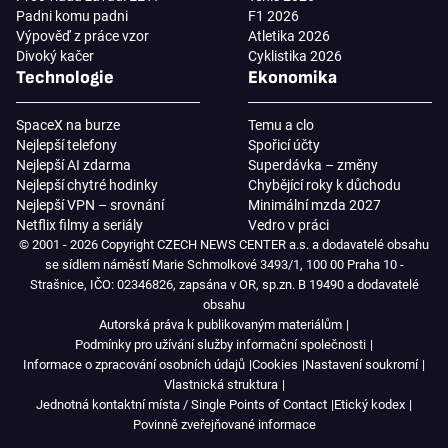
Padni komu padni
F1 2026
Výpověď z práce vzor
Atletika 2026
Divoký kačer
Cyklistika 2026
Technologie
Ekonomika
SpaceX na burze
Temu a clo
Nejlepší telefony
Spořicí účty
Nejlepší AI zdarma
Superdávka – změny
Nejlepší chytré hodinky
Chybějící roky k důchodu
Nejlepší VPN – srovnání
Minimální mzda 2027
Netflix filmy a seriály
Vedro v práci
© 2001 - 2026 Copyright CZECH NEWS CENTER a.s. a dodavatelé obsahu
se sídlem náměstí Marie Schmolkové 3493/1, 100 00 Praha 10 -
Strašnice, IČO: 02346826, zapsána v OR, sp.zn. B 19490 a dodavatelé
obsahu
Autorská práva k publikovaným materiálům
Podmínky pro užívání služby informační společnosti
Informace o zpracování osobních údajů
Cookies
Nastavení soukromí
Vlastnická struktura
Jednotná kontaktní místa / Single Points of Contact
Etický kodex
Povinně zveřejňované informace