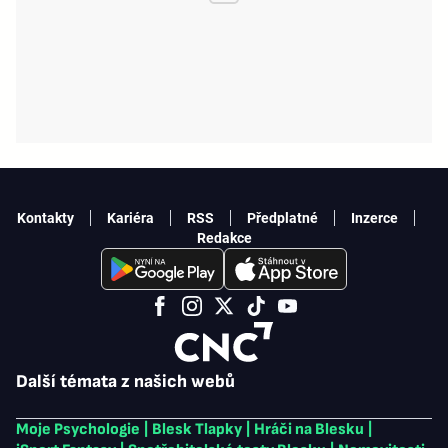
Kontakty
Kariéra
RSS
Předplatné
Inzerce
Redakce
Další témata z našich webů
Moje Psychologie
|
Blesk Tlapky
|
Hráči na Blesku
|