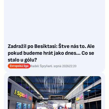
Zadražil po Besiktasi: Štve nás to. Ale
pokud budeme hrát jako dnes... Co se
stalo u gólu?
Evropská liga
Radek Špryňar
6. srpna 2026
22:20