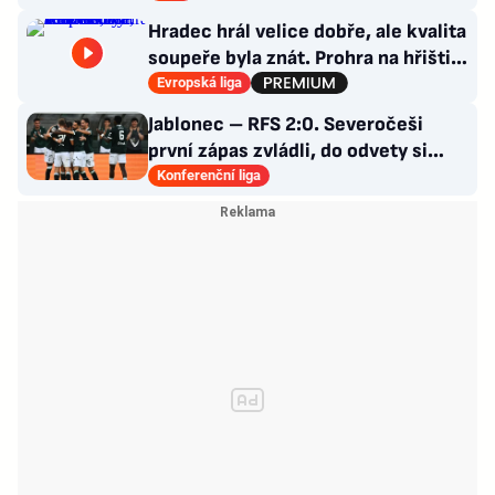
Hradec hrál velice dobře, ale kvalita
soupeře byla znát. Prohra na hřišti,
výhra v hledišti
Evropská liga
Jablonec – RFS 2:0. Severočeši
první zápas zvládli, do odvety si
vezou nadějný náskok
Konferenční liga