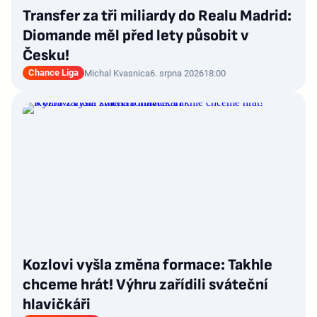
Transfer za tři miliardy do Realu Madrid:
Diomande měl před lety působit v
Česku!
Chance Liga
Michal Kvasnica
6. srpna 2026
18:00
Kozlovi vyšla změna formace: Takhle
chceme hrát! Výhru zařídili sváteční
hlavičkáři