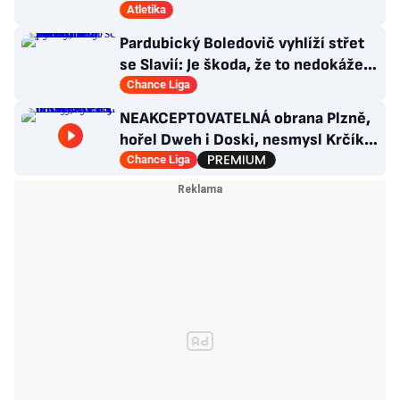
co se stalo!
Atletika
Pardubický Boledovič vyhlíží střet
se Slavií: Je škoda, že to nedokáže
postavit na mladých
Chance Liga
NEAKCEPTOVATELNÁ obrana Plzně,
hořel Dweh i Doski, nesmysl Krčíka.
Ustojí to Hyský?
Chance Liga