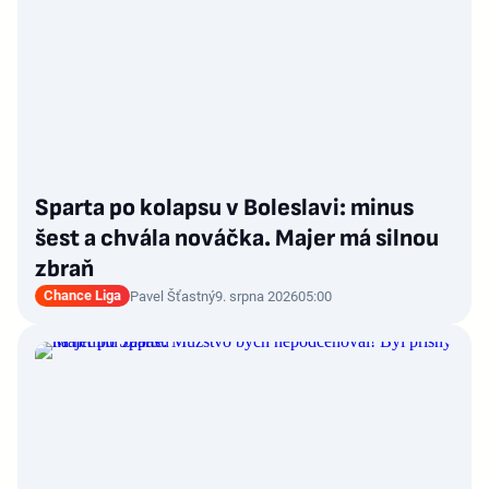
Sparta po kolapsu v Boleslavi: minus
šest a chvála nováčka. Majer má silnou
zbraň
Chance Liga
Pavel Šťastný
9. srpna 2026
05:00