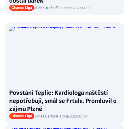
dostal dárek
Chance Liga
Michal Koštuřík
9. srpna 2026
11:30
Povstání Teplic: Kardiologa naštěstí
nepotřebuji, smál se Frťala. Promluvil o
zájmu Plzně
Chance Liga
Jonáš Bartoš
9. srpna 2026
07:30