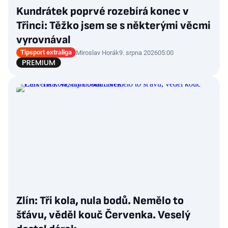
Kundrátek poprvé rozebírá konec v
Třinci: Těžko jsem se s některými věcmi
vyrovnával
Tipsport extraliga
Miroslav Horák
9. srpna 2026
05:00
Zlín: Tři kola, nula bodů. Nemělo to
šťávu, věděl kouč Červenka. Veselý