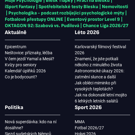
Moje Psychologie
|
Blesk Tlapky
|
Hráči na Blesku
|
iSport Fantasy
|
Spotřebitelské testy Blesku
|
Nemovitosti
|
Psychologika - podcast rozbíjející psychologické mýty
|
Fotbalové přestupy ONLINE
|
Eventový prostor Level 9
|
OKTAGON 92: Szabová vs. Pudilová
|
Chance Liga 2026/27
Aktuálně
Léto 2026
Epicentrum
Karlovarský filmový festival
Neštovice: příznaky, léčba
2026
V čem jezdí Yamal a Mesii?
Znamení, že jste potkali
Kvízy pro seniory
někoho z minulého života
Kalendář úplňků 2026
Astronomické úkazy 2026:
Co je bodycount?
zatmění slunce a další
Jak obléci miminko při
vysokých teplotách?
Jak na dokonalé letní mojito
6 lehkých letních salátů
Politika
Sport 2026
Nová superdávka: kdo na ní
MMA
dosáhne?
Fotbal 2026/27
Sjezd sudetských Němců
Hokej 2026