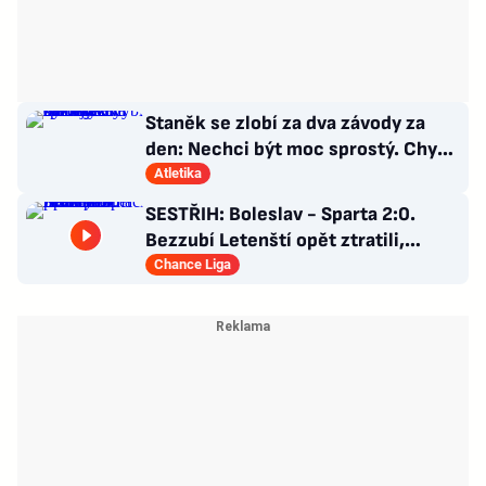
Staněk se zlobí za dva závody za
den: Nechci být moc sprostý. Chybí
nám styčný důstojník
Atletika
SESTŘIH: Boleslav - Sparta 2:0.
Bezzubí Letenští opět ztratili,
domácí rozhodli v první půli
Chance Liga