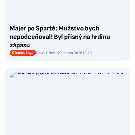
Majer po Spartě: Mužstvo bych
nepodceňoval! Byl přísný na hrdinu
zápasu
Chance Liga
Pavel Šťastný
9. srpna 2026
10:20