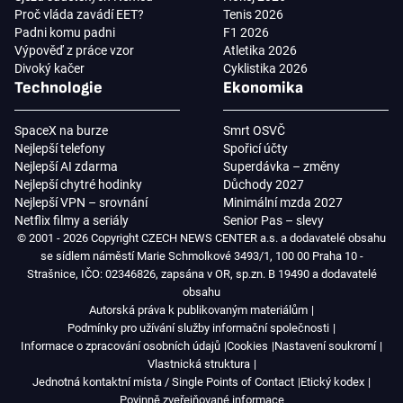
Proč vláda zavádí EET?
Tenis 2026
Padni komu padni
F1 2026
Výpověď z práce vzor
Atletika 2026
Divoký kačer
Cyklistika 2026
Technologie
Ekonomika
SpaceX na burze
Smrt OSVČ
Nejlepší telefony
Spořicí účty
Nejlepší AI zdarma
Superdávka – změny
Nejlepší chytré hodinky
Důchody 2027
Nejlepší VPN – srovnání
Minimální mzda 2027
Netflix filmy a seriály
Senior Pas – slevy
© 2001 - 2026 Copyright CZECH NEWS CENTER a.s. a dodavatelé obsahu
se sídlem náměstí Marie Schmolkové 3493/1, 100 00 Praha 10 -
Strašnice, IČO: 02346826, zapsána v OR, sp.zn. B 19490 a dodavatelé
obsahu
Autorská práva k publikovaným materiálům
Podmínky pro užívání služby informační společnosti
Informace o zpracování osobních údajů
Cookies
Nastavení soukromí
Vlastnická struktura
Jednotná kontaktní místa / Single Points of Contact
Etický kodex
Povinně zveřejňované informace