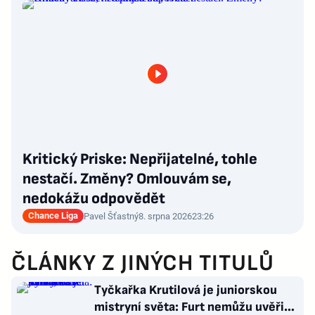
Kritický Priske: Nepřijatelné, tohle
nestačí. Změny? Omlouvám se,
nedokážu odpovědět
Chance Liga
Pavel Šťastný
8. srpna 2026
23:26
ČLÁNKY Z JINÝCH TITULŮ
Tyčkařka Krutilová je juniorskou
mistryní světa: Furt nemůžu uvěřit,