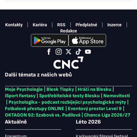
Kontakty
Kariéra
RSS
Předplatné
Inzerce
Redakce
Další témata z našich webů
Moje Psychologie
|
Blesk Tlapky
|
Hráči na Blesku
|
iSport Fantasy
|
Spotřebitelské testy Blesku
|
Nemovitosti
|
Psychologika - podcast rozbíjející psychologické mýty
|
Fotbalové přestupy ONLINE
|
Eventový prostor Level 9
|
OKTAGON 92: Szabová vs. Pudilová
|
Chance Liga 2026/27
Aktuálně
Léto 2026
Epicentrum
Karlovarský filmový festival