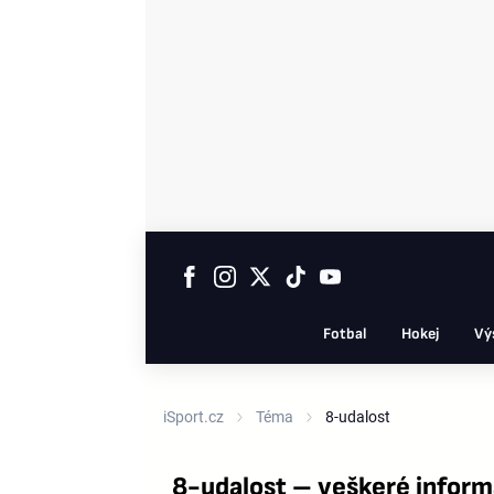
Fotbal
Hokej
Vý
iSport.cz
Téma
8-udalost
8-udalost – veškeré infor