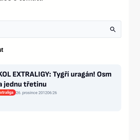
st
KOL EXTRALIGY: Tygří uragán! Osm
a jednu třetinu
xtraliga
26. prosince 2012
06:26