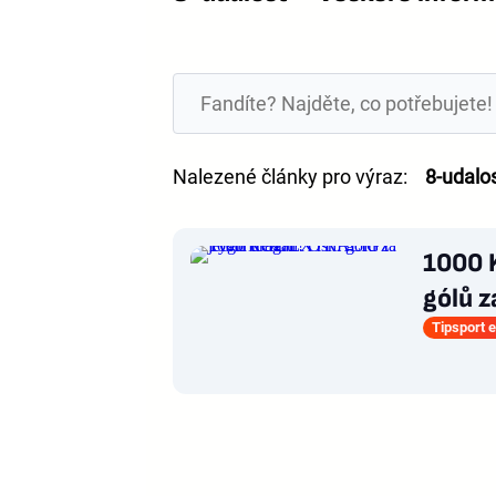
Nalezené články pro výraz:
8-udalo
1000 
gólů z
Tipsport e