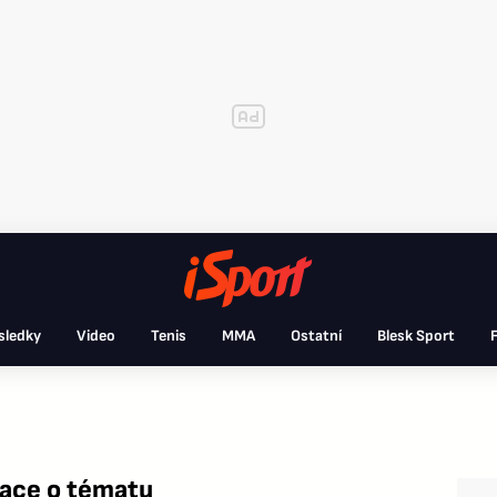
sledky
Video
Tenis
MMA
Ostatní
Blesk Sport
F
mace o tématu