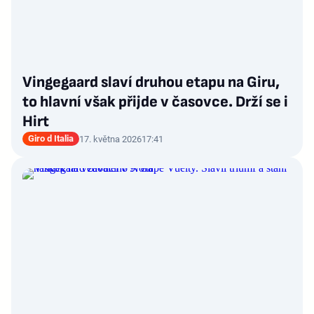
Vingegaard slaví druhou etapu na Giru,
to hlavní však přijde v časovce. Drží se i
Hirt
Giro d Italia
17. května 2026
17:41