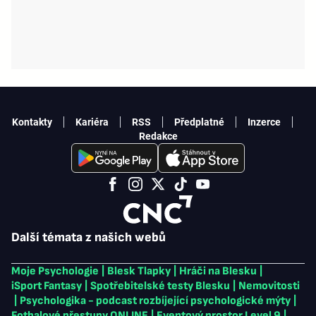
Kontakty
Kariéra
RSS
Předplatné
Inzerce
Redakce
Další témata z našich webů
Moje Psychologie
|
Blesk Tlapky
|
Hráči na Blesku
|
iSport Fantasy
|
Spotřebitelské testy Blesku
|
Nemovitosti
|
Psychologika - podcast rozbíjející psychologické mýty
|
Fotbalové přestupy ONLINE
|
Eventový prostor Level 9
|