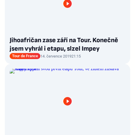
Jihoafričan zase září na Tour. Konečně
jsem vyhrál i etapu, slzel Impey
Tour de France
14. července 2019
21:15