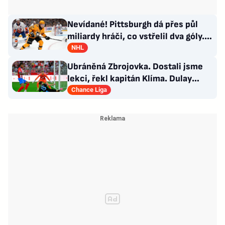
Nevídané! Pittsburgh dá přes půl
miliardy hráči, co vstřelil dva góly.
GM se hájí
NHL
Ubráněná Zbrojovka. Dostali jsme
lekci, řekl kapitán Klíma. Dulay
překonal kamaráda
Chance Liga