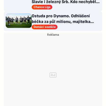
Slavie i železný Srb. Kdo nechyběl
pět let?
Chance Liga
Ostuda pro Dynamo. Odhlášení
béčka za půl milionu, majitelka
odmítla nabídku kraje
Domácí soutěže