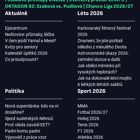
OKTAGON 92: Szabová vs. Pudilová
|
Chance Liga 2026/27
Aktuálně
Léto 2026
Epicentrum
Karlovarský filmový festival
Neštovice: příznaky, léčba
2026
V čem jezdí Yamal a Mesii?
Znamení, že jste potkali
Kvízy pro seniory
někoho z minulého života
Kalendář úplňků 2026
Astronomické úkazy 2026:
Co je bodycount?
zatmění slunce a další
Jak obléci miminko při
vysokých teplotách?
Jak na dokonalé letní mojito
6 lehkých letních salátů
Politika
Sport 2026
Nová superdávka: kdo na ní
MMA
dosáhne?
Fotbal 2026/27
Sjezd sudetských Němců
Hokej 2026
Proč vláda zavádí EET?
Tenis 2026
Padni komu padni
F1 2026
Výpověď z práce vzor
Atletika 2026