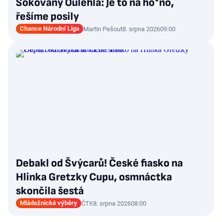
Šokovaný Oulehla: Je to na ho*no,
řešíme posily
Chance Národní Liga
Martin Pešout
8. srpna 2026
09:00
Debakl od Švýcarů! České fiasko na
Hlinka Gretzky Cupu, osmnáctka
skončila šestá
Mládežnické výběry
ČTK
8. srpna 2026
08:00