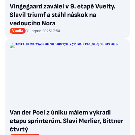
Vingegaard zaválel v 9. etapě Vuelty.
Slavil triumf a stáhl náskok na
vedoucího Nora
Vuelta
31. srpna 2025
17:54
Van der Poel z úniku málem vykradl
etapu sprinterům. Slaví Merlier, Bittner
čtvrtý