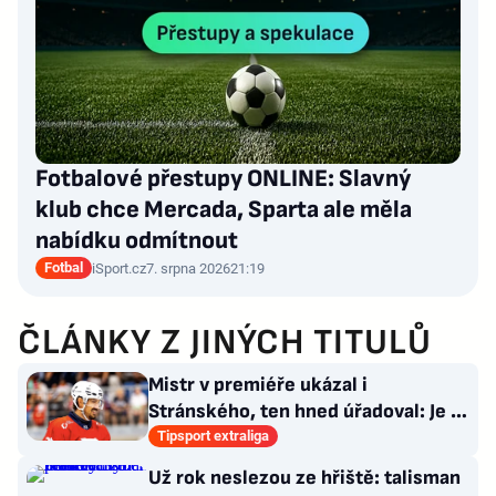
Fotbalové přestupy ONLINE: Slavný
klub chce Mercada, Sparta ale měla
nabídku odmítnout
Fotbal
iSport.cz
7. srpna 2026
21:19
ČLÁNKY Z JINÝCH TITULŮ
Mistr v premiéře ukázal i
Stránského, ten hned úřadoval: Je to
pro mě úplně nové…
Tipsport extraliga
Už rok neslezou ze hřiště: talisman