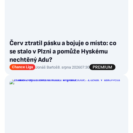
Červ ztratil pásku a bojuje o místo: co
se stalo v Plzni a pomůže Hyskému
nechtěný Adu?
Chance Liga
Jonáš Bartoš
8. srpna 2026
07:30