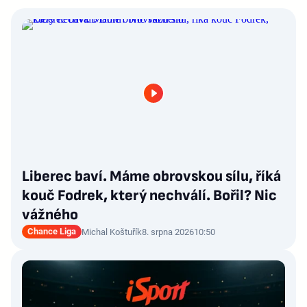
Liberec baví. Máme obrovskou sílu, říká
kouč Fodrek, který nechválí. Bořil? Nic
vážného
Chance Liga
Michal Koštuřík
8. srpna 2026
10:50