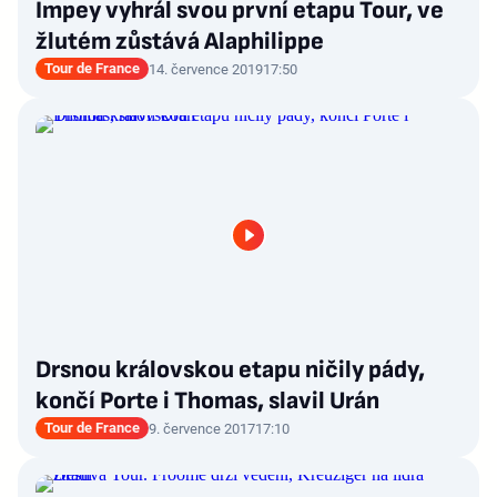
Impey vyhrál svou první etapu Tour, ve
žlutém zůstává Alaphilippe
Tour de France
14. července 2019
17:50
Drsnou královskou etapu ničily pády,
končí Porte i Thomas, slavil Urán
Tour de France
9. července 2017
17:10