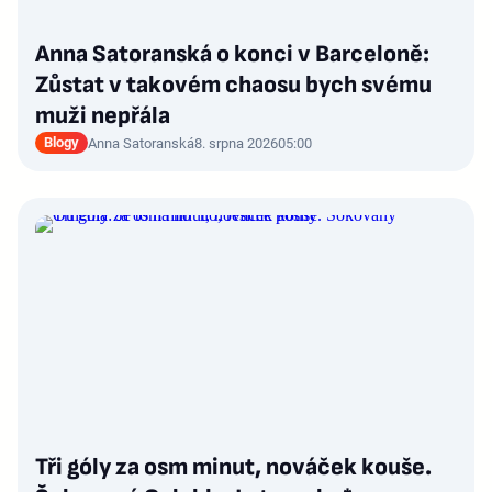
Anna Satoranská o konci v Barceloně:
Zůstat v takovém chaosu bych svému
muži nepřála
Blogy
Anna Satoranská
8. srpna 2026
05:00
Tři góly za osm minut, nováček kouše.