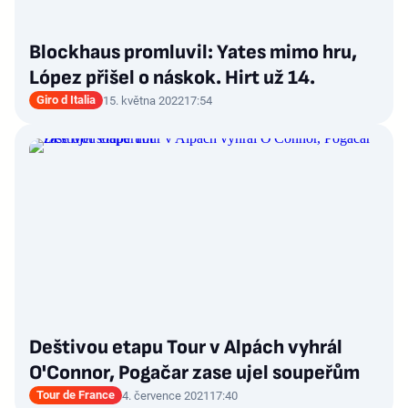
Blockhaus promluvil: Yates mimo hru,
López přišel o náskok. Hirt už 14.
Giro d Italia
15. května 2022
17:54
Deštivou etapu Tour v Alpách vyhrál
O'Connor, Pogačar zase ujel soupeřům
Tour de France
4. července 2021
17:40