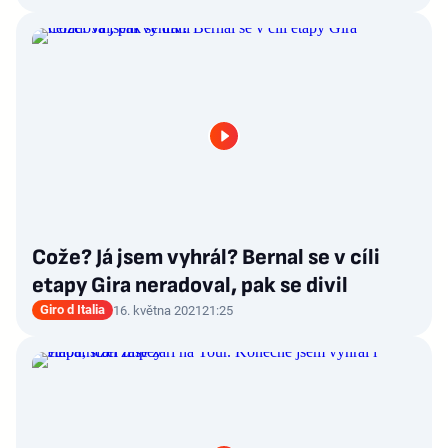
Cože? Já jsem vyhrál? Bernal se v cíli
etapy Gira neradoval, pak se divil
Giro d Italia
16. května 2021
21:25