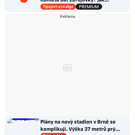
poskládat Pardubice
Tipsport extraliga
Plány na nový stadion v Brně se
komplikují. Výška 37 metrů prý