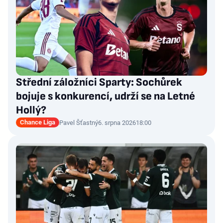
Střední záložníci Sparty: Sochůrek
bojuje s konkurencí, udrží se na Letné
Hollý?
Chance Liga
Pavel Šťastný
6. srpna 2026
18:00