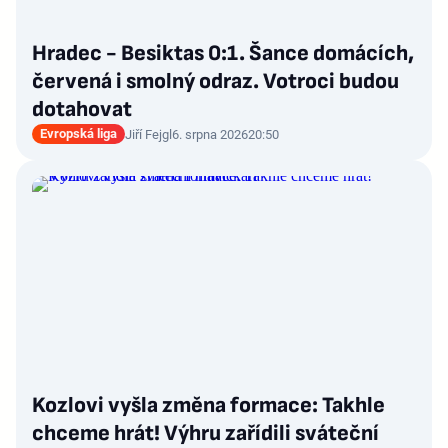
Hradec - Besiktas 0:1. Šance domácích,
červená i smolný odraz. Votroci budou
dotahovat
Evropská liga
Jiří Fejgl
6. srpna 2026
20:50
Kozlovi vyšla změna formace: Takhle
chceme hrát! Výhru zařídili sváteční