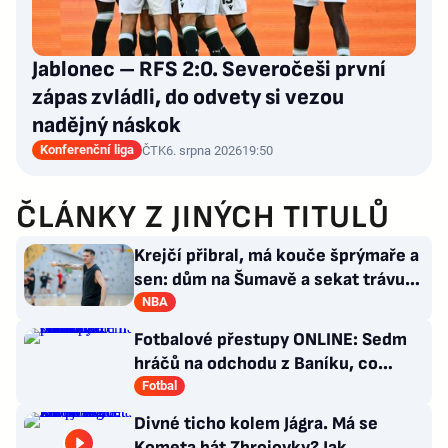
Jablonec – RFS 2:0. Severočeši první
zápas zvládli, do odvety si vezou
nadějný náskok
Konferenční liga
ČTK
6. srpna 2026
19:50
ČLÁNKY Z JINÝCH TITULŮ
Krejčí přibral, má kouče šprýmaře a
sen: dům na Šumavě a sekat trávu
jako Forrest Gump
NBA
Fotbalové přestupy ONLINE: Sedm
hráčů na odchodu z Baníku, co
situace kolem Nombila?
Fotbal
Divné ticho kolem Jágra. Má se
Kometa bát Zbrojovky? Jak