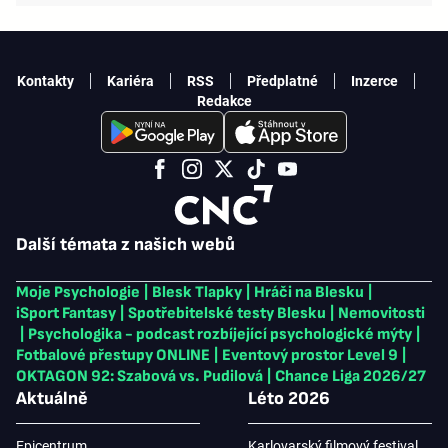
Kontakty
Kariéra
RSS
Předplatné
Inzerce
Redakce
Další témata z našich webů
Moje Psychologie
|
Blesk Tlapky
|
Hráči na Blesku
|
iSport Fantasy
|
Spotřebitelské testy Blesku
|
Nemovitosti
|
Psychologika - podcast rozbíjející psychologické mýty
|
Fotbalové přestupy ONLINE
|
Eventový prostor Level 9
|
OKTAGON 92: Szabová vs. Pudilová
|
Chance Liga 2026/27
Aktuálně
Léto 2026
Epicentrum
Karlovarský filmový festival