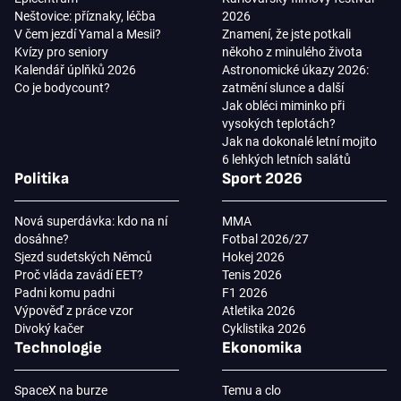
Neštovice: příznaky, léčba
2026
V čem jezdí Yamal a Mesii?
Znamení, že jste potkali
Kvízy pro seniory
někoho z minulého života
Kalendář úplňků 2026
Astronomické úkazy 2026:
Co je bodycount?
zatmění slunce a další
Jak obléci miminko při
vysokých teplotách?
Jak na dokonalé letní mojito
6 lehkých letních salátů
Politika
Sport 2026
Nová superdávka: kdo na ní
MMA
dosáhne?
Fotbal 2026/27
Sjezd sudetských Němců
Hokej 2026
Proč vláda zavádí EET?
Tenis 2026
Padni komu padni
F1 2026
Výpověď z práce vzor
Atletika 2026
Divoký kačer
Cyklistika 2026
Technologie
Ekonomika
SpaceX na burze
Temu a clo