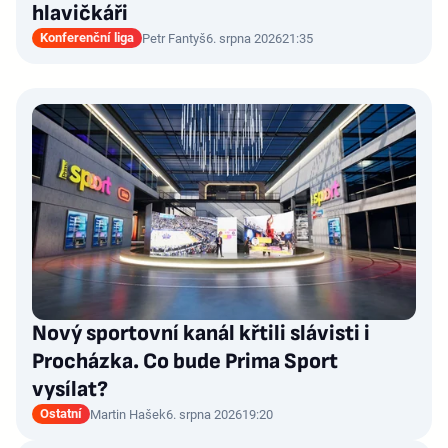
hlavičkáři
Konferenční liga
Petr Fantyš
6. srpna 2026
21:35
Nový sportovní kanál křtili slávisti i
Procházka. Co bude Prima Sport
vysílat?
Ostatní
Martin Hašek
6. srpna 2026
19:20