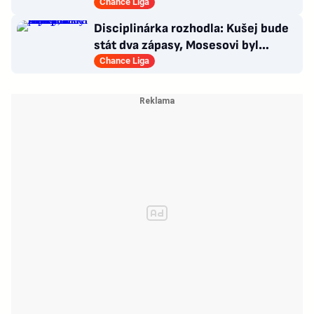
narušuje výhled na centrum
Chance Liga
Disciplinárka rozhodla: Kušej bude
stát dva zápasy, Mosesovi byl
prominut zbytek trestu
Chance Liga