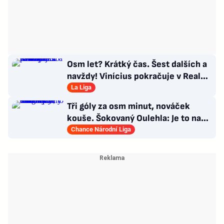
Osm let? Krátký čas. Šest dalších a
navždy! Vinícius pokračuje v Realu,
za 25 milionů eur
La Liga
Tři góly za osm minut, nováček
kouše. Šokovaný Oulehla: Je to na
ho*no, řešíme posily
Chance Národní Liga