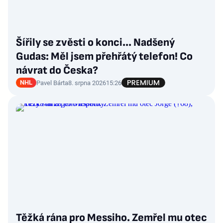
Šířily se zvěsti o konci... Nadšený
Gudas: Měl jsem přehřátý telefon! Co
návrat do Česka?
NHL
Pavel Bárta
8. srpna 2026
15:26
Těžká rána pro Messiho. Zemřel mu otec