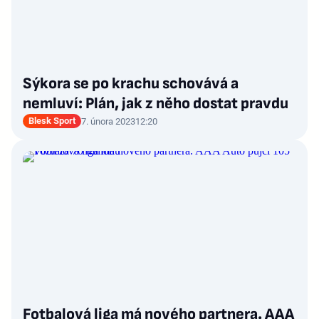
Sýkora se po krachu schovává a
nemluví: Plán, jak z něho dostat pravdu
Blesk Sport
7. února 2023
12:20
Fotbalová liga má nového partnera. AAA