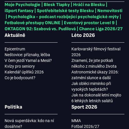
Moje Psychologie
|
Blesk Tlapky
|
Hráči na Blesku
|
iSport Fantasy
|
Spotřebitelské testy Blesku
|
Nemovitosti
|
Psychologika - podcast rozbíjející psychologické mýty
|
Fotbalové přestupy ONLINE
|
Eventový prostor Level 9
|
OKTAGON 92: Szabová vs. Pudilová
|
Chance Liga 2026/27
Aktuálně
Léto 2026
Epicentrum
Karlovarský filmový festival
Neštovice: příznaky, léčba
2026
V čem jezdí Yamal a Mesii?
Znamení, že jste potkali
Kvízy pro seniory
někoho z minulého života
Kalendář úplňků 2026
Astronomické úkazy 2026:
Co je bodycount?
zatmění slunce a další
Jak obléci miminko při
vysokých teplotách?
Jak na dokonalé letní mojito
6 lehkých letních salátů
Politika
Sport 2026
Nová superdávka: kdo na ní
MMA
dosáhne?
Fotbal 2026/27