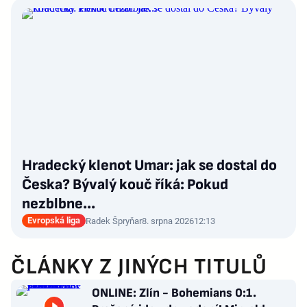
Hradecký klenot Umar: jak se dostal do
Česka? Bývalý kouč říká: Pokud
nezblbne...
Evropská liga
Radek Špryňar
8. srpna 2026
12:13
ČLÁNKY Z JINÝCH TITULŮ
ONLINE: Zlín - Bohemians 0:1.