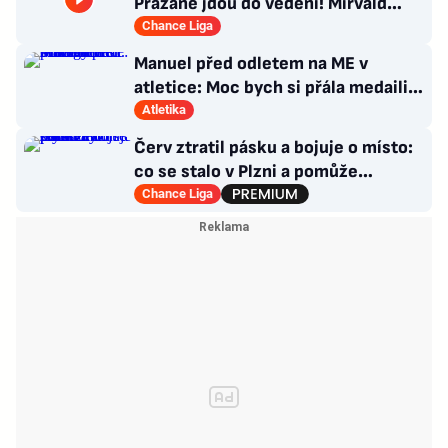
Pražané jdou do vedení! Mirvald
zaznamenal první trefu v lize
Chance Liga
Manuel před odletem na ME v
atletice: Moc bych si přála medaili.
Prozradila strategii
Atletika
Červ ztratil pásku a bojuje o místo:
co se stalo v Plzni a pomůže
Hyskému nechtěný Adu?
Chance Liga