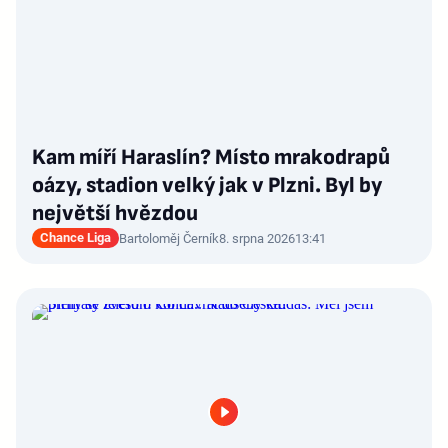
Kam míří Haraslín? Místo mrakodrapů
oázy, stadion velký jak v Plzni. Byl by
největší hvězdou
Chance Liga
Bartoloměj Černík
8. srpna 2026
13:41