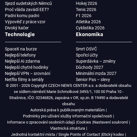
Sjezd sudetských Němců
Hokej 2026
Proč vláda zavádí EET?
Tenis 2026
Padni komu padni
F1 2026
Výpověď z práce vzor
Atletika 2026
Divoký kačer
Cyklistika 2026
Technologie
Ekonomika
SpaceX na burze
Smrt OSVČ
Nejlepší telefony
Spořicí účty
Nejlepší AI zdarma
Superdávka – změny
Nejlepší chytré hodinky
Důchody 2027
Nejlepší VPN – srovnání
Minimální mzda 2027
Netflix filmy a seriály
Senior Pas – slevy
© 2001 - 2026 Copyright CZECH NEWS CENTER a.s. a dodavatelé obsahu
se sídlem náměstí Marie Schmolkové 3493/1, 100 00 Praha 10 -
Strašnice, IČO: 02346826, zapsána v OR, sp.zn. B 19490 a dodavatelé
obsahu
Autorská práva k publikovaným materiálům
Podmínky pro užívání služby informační společnosti
Informace o zpracování osobních údajů
Cookies
Nastavení soukromí
Vlastnická struktura
Jednotná kontaktní místa / Single Points of Contact
Etický kodex