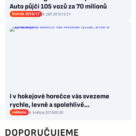
Auto půjčí 105 vozů za 70 milionů
Ročník 2016/17
8. září 2016
13:21
I v hokejové horečce vás svezeme
rychle, levně a spolehlivě…
reklama
4. května 2015
00:00
DOPORUČUJEME