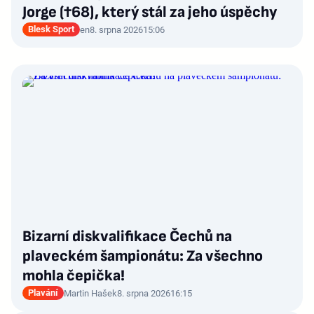
Jorge (†68), který stál za jeho úspěchy
Blesk Sport
en
8. srpna 2026
15:06
Bizarní diskvalifikace Čechů na
plaveckém šampionátu: Za všechno
mohla čepička!
Plavání
Martin Hašek
8. srpna 2026
16:15