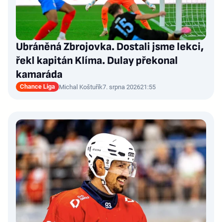
Ubráněná Zbrojovka. Dostali jsme lekci,
řekl kapitán Klíma. Dulay překonal
kamaráda
Chance Liga
Michal Koštuřík
7. srpna 2026
21:55