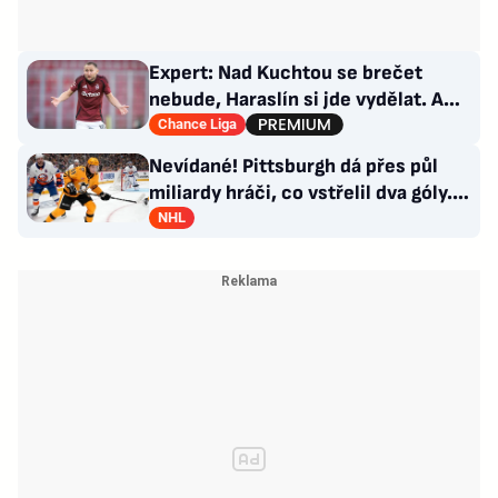
Expert: Nad Kuchtou se brečet
nebude, Haraslín si jde vydělat. A
ambice na titul? Až za rok
Chance Liga
Nevídané! Pittsburgh dá přes půl
miliardy hráči, co vstřelil dva góly.
GM se hájí
NHL