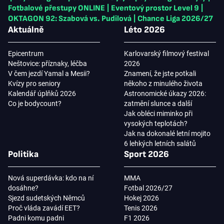
Fotbalové přestupy ONLINE
|
Eventový prostor Level 9
|
OKTAGON 92: Szabová vs. Pudilová
|
Chance Liga 2026/27
Aktuálně
Léto 2026
Epicentrum
Karlovarský filmový festival
Neštovice: příznaky, léčba
2026
V čem jezdí Yamal a Mesii?
Znamení, že jste potkali
Kvízy pro seniory
někoho z minulého života
Kalendář úplňků 2026
Astronomické úkazy 2026:
Co je bodycount?
zatmění slunce a další
Jak obléci miminko při
vysokých teplotách?
Jak na dokonalé letní mojito
6 lehkých letních salátů
Politika
Sport 2026
Nová superdávka: kdo na ní
MMA
dosáhne?
Fotbal 2026/27
Sjezd sudetských Němců
Hokej 2026
Proč vláda zavádí EET?
Tenis 2026
Padni komu padni
F1 2026