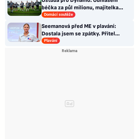
Ostuda pro Dynamo. Odhlášení
béčka za půl milionu, majitelka
odmítla nabídku kraje
Domácí soutěže
Seemanová před ME v plavání:
Dostala jsem se zpátky. Přítel
Choupenitch? Motivuje mě
Plavání