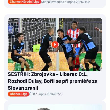
Chance Národní Liga
Michal Kvasnica
7. srpna 2026
21:36
SESTŘIH: Zbrojovka - Liberec 0:1.
Rozhodl Dulay, Bořil se při premiéře za
Slovan zranil
Chance Liga
ČTK
7. srpna 2026
20:56