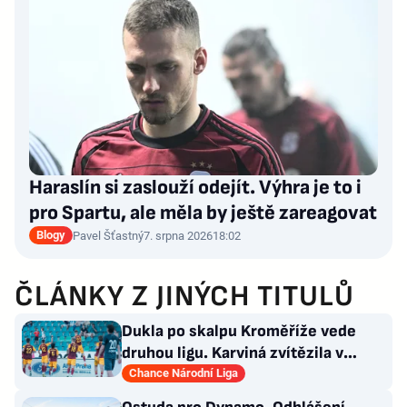
Haraslín si zaslouží odejít. Výhra je to i
pro Spartu, ale měla by ještě zareagovat
Blogy
Pavel Šťastný
7. srpna 2026
18:02
ČLÁNKY Z JINÝCH TITULŮ
Dukla po skalpu Kroměříže vede
druhou ligu. Karviná zvítězila v
Prostějově, remíza Ústí
Chance Národní Liga