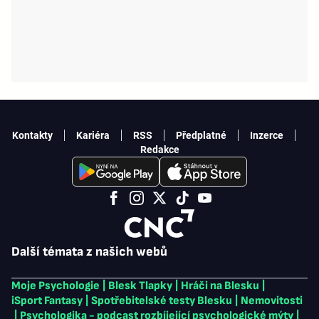
Kontakty
Kariéra
RSS
Předplatné
Inzerce
Redakce
Další témata z našich webů
Moje Psychologie
|
Blesk Tlapky
|
Hráči na Blesku
|
iSport Fantasy
|
Spotřebitelské testy Blesku
|
Nemovitosti
|
Psychologika - podcast rozbíjející psychologické mýty
|