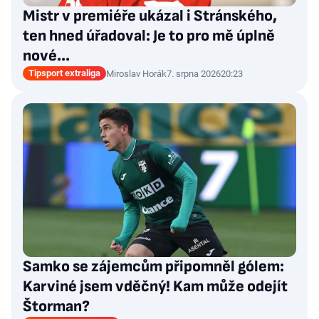
Mistr v premiéře ukázal i Stránského,
ten hned úřadoval: Je to pro mě úplně
nové…
Tipsport extraliga
Miroslav Horák
7. srpna 2026
20:23
Samko se zájemcům připomněl gólem:
Karviné jsem vděčný! Kam může odejít
Štorman?