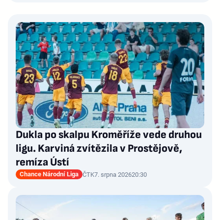
Dukla po skalpu Kroměříže vede druhou
ligu. Karviná zvítězila v Prostějově,
remíza Ústí
Chance Národní Liga
ČTK
7. srpna 2026
20:30