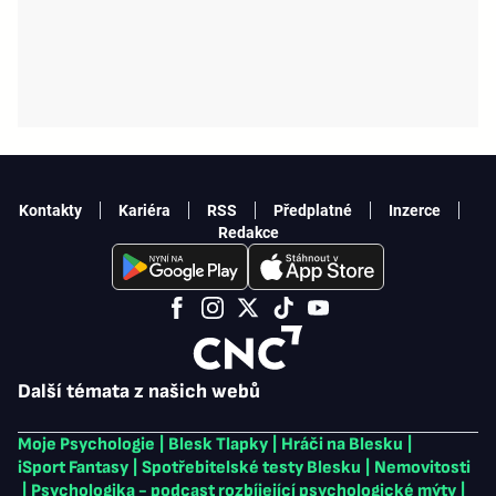
Kontakty
Kariéra
RSS
Předplatné
Inzerce
Redakce
Další témata z našich webů
Moje Psychologie
|
Blesk Tlapky
|
Hráči na Blesku
|
iSport Fantasy
|
Spotřebitelské testy Blesku
|
Nemovitosti
|
Psychologika - podcast rozbíjející psychologické mýty
|