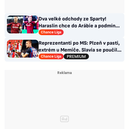
Dva velké odchody ze Sparty!
Haraslín chce do Arábie a podmínky
Kuchtova transferu
Chance Liga
Reprezentanti po MS: Plzeň v pasti,
extrém u Memiče. Slavia se poučila,
co Sparta?
Chance Liga