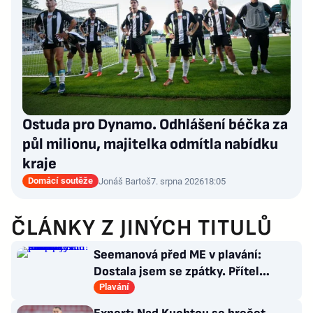
Ostuda pro Dynamo. Odhlášení béčka za
půl milionu, majitelka odmítla nabídku
kraje
Domácí soutěže
Jonáš Bartoš
7. srpna 2026
18:05
ČLÁNKY Z JINÝCH TITULŮ
Seemanová před ME v plavání:
Dostala jsem se zpátky. Přítel
Choupenitch? Motivuje mě
Plavání