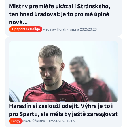
Mistr v premiéře ukázal i Stránského,
ten hned úřadoval: Je to pro mě úplně
nové…
Tipsport extraliga
Miroslav Horák
7. srpna 2026
20:23
Haraslín si zaslouží odejít. Výhra je to i
pro Spartu, ale měla by ještě zareagovat
Blogy
Pavel Šťastný
7. srpna 2026
18:02