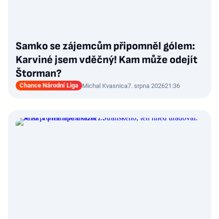
Samko se zájemcům připomněl gólem:
Karviné jsem vděčný! Kam může odejít
Štorman?
Chance Národní Liga
Michal Kvasnica
7. srpna 2026
21:36