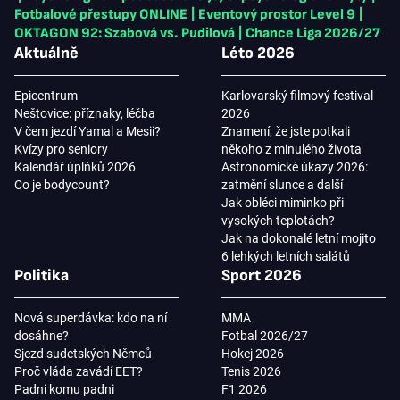
Fotbalové přestupy ONLINE
|
Eventový prostor Level 9
|
OKTAGON 92: Szabová vs. Pudilová
|
Chance Liga 2026/27
Aktuálně
Léto 2026
Epicentrum
Karlovarský filmový festival
Neštovice: příznaky, léčba
2026
V čem jezdí Yamal a Mesii?
Znamení, že jste potkali
Kvízy pro seniory
někoho z minulého života
Kalendář úplňků 2026
Astronomické úkazy 2026:
Co je bodycount?
zatmění slunce a další
Jak obléci miminko při
vysokých teplotách?
Jak na dokonalé letní mojito
6 lehkých letních salátů
Politika
Sport 2026
Nová superdávka: kdo na ní
MMA
dosáhne?
Fotbal 2026/27
Sjezd sudetských Němců
Hokej 2026
Proč vláda zavádí EET?
Tenis 2026
Padni komu padni
F1 2026