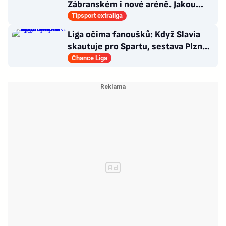
Zábranském i nové aréně. Jakou
bude mít v týmu roli?
Tipsport extraliga
Liga očima fanoušků: Když Slavia
skautuje pro Spartu, sestava Plzně
vytažená z klobouku
Chance Liga