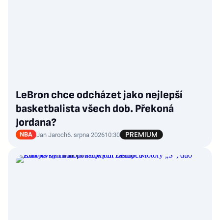
LeBron chce odcházet jako nejlepší
basketbalista všech dob. Překoná
Jordana?
NBA
Jan Jaroch
6. srpna 2026
10:30