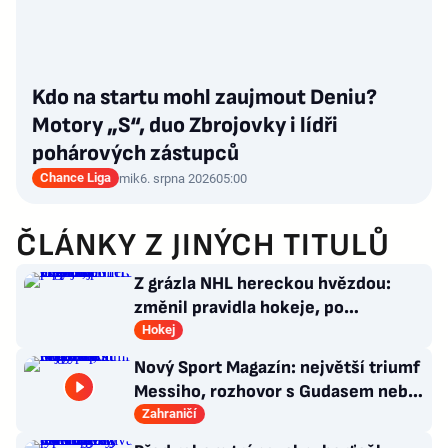
Kdo na startu mohl zaujmout Deniu?
Motory „S“, duo Zbrojovky i lídři
pohárových zástupců
Chance Liga
mik
6. srpna 2026
05:00
ČLÁNKY Z JINÝCH TITULŮ
Z grázla NHL hereckou hvězdou:
změnil pravidla hokeje, po
Oppenheimerovi září v Odysseji
Hokej
Nový Sport Magazín: největší triumf
Messiho, rozhovor s Gudasem nebo
plakát Pogačara
Zahraničí