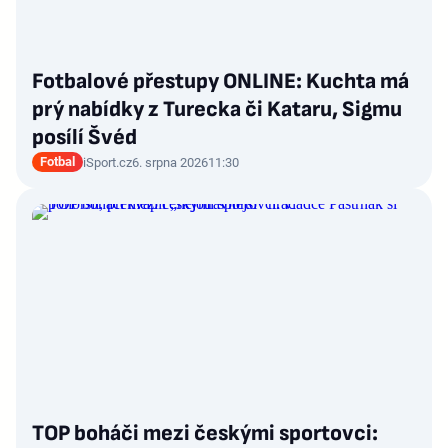
Fotbalové přestupy ONLINE: Kuchta má
prý nabídky z Turecka či Kataru, Sigmu
posílí Švéd
Fotbal
iSport.cz
6. srpna 2026
11:30
TOP boháči mezi českými sportovci: