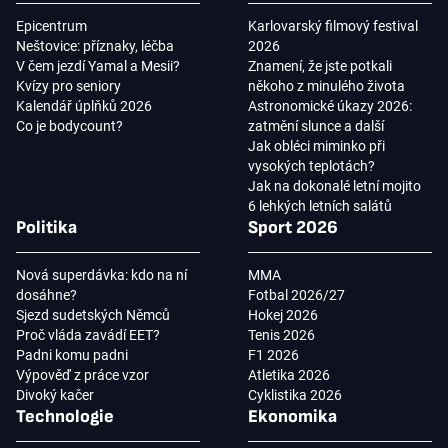
Epicentrum
Karlovarský filmový festival
Neštovice: příznaky, léčba
2026
V čem jezdí Yamal a Mesii?
Znamení, že jste potkali
Kvízy pro seniory
někoho z minulého života
Kalendář úplňků 2026
Astronomické úkazy 2026:
Co je bodycount?
zatmění slunce a další
Jak obléci miminko při
vysokých teplotách?
Jak na dokonalé letní mojito
6 lehkých letních salátů
Politika
Sport 2026
Nová superdávka: kdo na ní
MMA
dosáhne?
Fotbal 2026/27
Sjezd sudetských Němců
Hokej 2026
Proč vláda zavádí EET?
Tenis 2026
Padni komu padni
F1 2026
Výpověď z práce vzor
Atletika 2026
Divoký kačer
Cyklistika 2026
Technologie
Ekonomika