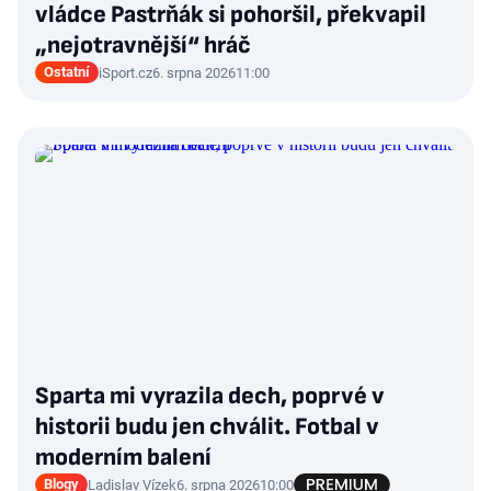
vládce Pastrňák si pohoršil, překvapil
„nejotravnější“ hráč
Ostatní
iSport.cz
6. srpna 2026
11:00
Sparta mi vyrazila dech, poprvé v
historii budu jen chválit. Fotbal v
moderním balení
Blogy
Ladislav Vízek
6. srpna 2026
10:00