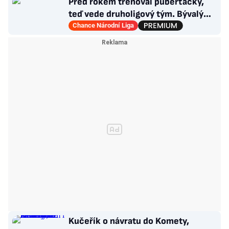
Před rokem trénoval puberťačky,
teď vede druholigový tým. Bývalý
reportér zažívá raketový vzestup
Chance Národní Liga
Kučeřík o návratu do Komety,