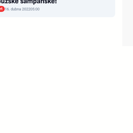
ouzské šampaňské!
rt
16. dubna 2022
05:00