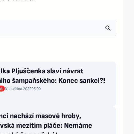
ka Pljuščenka slaví návrat
ního šampaňského: Konec sankcí?!
rt
31. května 2022
05:00
nci nachází masové hroby,
vská mezitím pláče: Nemáme