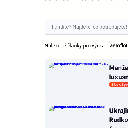
Nalezené články pro výraz:
aeroflot
Manžel
luxus
Blesk Spo
Ukraji
Rudko