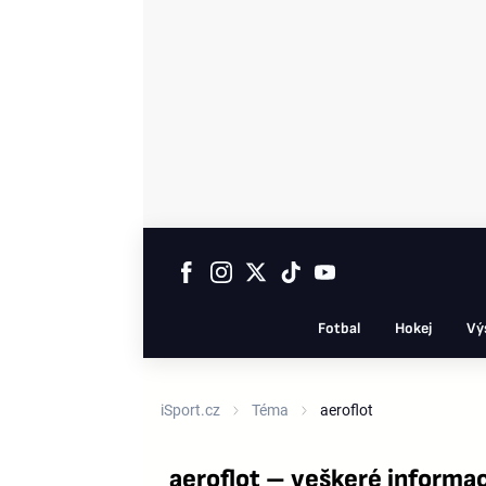
Fotbal
Hokej
Vý
iSport.cz
Téma
aeroflot
aeroflot – veškeré informa