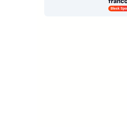
franc
Blesk Spo