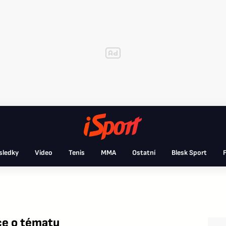
sledky
Video
Tenis
MMA
Ostatní
Blesk Sport
F
ce o tématu