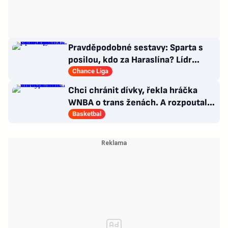
Pravděpodobné sestavy: Sparta s
posilou, kdo za Haraslína? Lídr
Slavie už v základu
Chance Liga
Chci chránit dívky, řekla hráčka
WNBA o trans ženách. A rozpoutala
kulturní válku
Basketbal