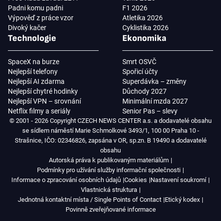
Padni komu padni
F1 2026
Výpověď z práce vzor
Atletika 2026
Divoký kačer
Cyklistika 2026
Technologie
Ekonomika
SpaceX na burze
Smrt OSVČ
Nejlepší telefony
Spořicí účty
Nejlepší AI zdarma
Superdávka – změny
Nejlepší chytré hodinky
Důchody 2027
Nejlepší VPN – srovnání
Minimální mzda 2027
Netflix filmy a seriály
Senior Pas – slevy
© 2001 - 2026 Copyright CZECH NEWS CENTER a.s. a dodavatelé obsahu
se sídlem náměstí Marie Schmolkové 3493/1, 100 00 Praha 10 -
Strašnice, IČO: 02346826, zapsána v OR, sp.zn. B 19490 a dodavatelé
obsahu
Autorská práva k publikovaným materiálům
Podmínky pro užívání služby informační společnosti
Informace o zpracování osobních údajů
Cookies
Nastavení soukromí
Vlastnická struktura
Jednotná kontaktní místa / Single Points of Contact
Etický kodex
Povinně zveřejňované informace