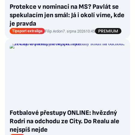
Protekce v nominaci na MS? Pavlát se
spekulacím jen smál: Já i okolí víme, kde
je pravda
Tipsport extraliga
Filip Ardon
7. srpna 2026
10:45
Fotbalové přestupy ONLINE: hvězdný
Rodri na odchodu ze City. Do Realu ale
nejspíš nejde