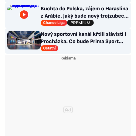
Kuchta do Polska, zájem o Haraslína
z Arábie. Jaký bude nový trojzubec
Sparty a co kapitánství?
Chance Liga
Nový sportovní kanál křtili slávisti i
Procházka. Co bude Prima Sport
vysílat?
Ostatní