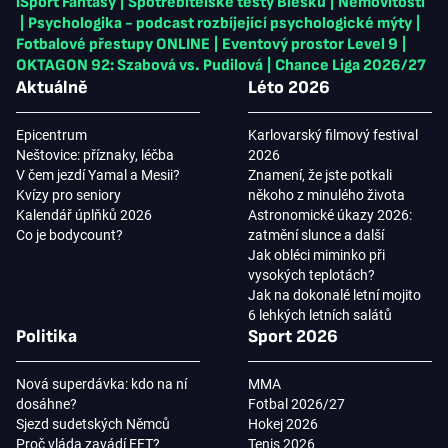
iSport Fantasy
|
Spotřebitelské testy Blesku
|
Nemovitosti
|
Psychologika - podcast rozbíjející psychologické mýty
|
Fotbalové přestupy ONLINE
|
Eventový prostor Level 9
|
OKTAGON 92: Szabová vs. Pudilová
|
Chance Liga 2026/27
Aktuálně
Léto 2026
Epicentrum
Karlovarský filmový festival
Neštovice: příznaky, léčba
2026
V čem jezdí Yamal a Mesii?
Znamení, že jste potkali
Kvízy pro seniory
někoho z minulého života
Kalendář úplňků 2026
Astronomické úkazy 2026:
Co je bodycount?
zatmění slunce a další
Jak obléci miminko při
vysokých teplotách?
Jak na dokonalé letní mojito
6 lehkých letních salátů
Politika
Sport 2026
Nová superdávka: kdo na ní
MMA
dosáhne?
Fotbal 2026/27
Sjezd sudetských Němců
Hokej 2026
Proč vláda zavádí EET?
Tenis 2026