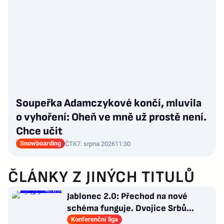
Soupeřka Adamczykové končí, mluvila
o vyhoření: Oheň ve mně už prostě není.
Chce učit
Snowboarding
ČTK
7. srpna 2026
11:30
ČLÁNKY Z JINÝCH TITULŮ
Jablonec 2.0: Přechod na nové
schéma funguje. Dvojice Srbů
klíčem k modernímu stylu
Konferenční liga