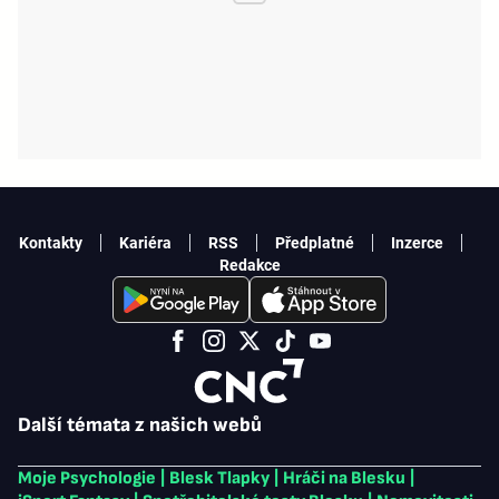
Kontakty
Kariéra
RSS
Předplatné
Inzerce
Redakce
Další témata z našich webů
Moje Psychologie
|
Blesk Tlapky
|
Hráči na Blesku
|