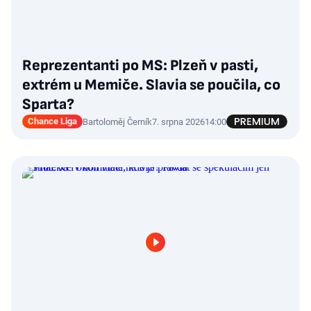
Reprezentanti po MS: Plzeň v pasti,
extrém u Memiče. Slavia se poučila, co
Sparta?
Chance Liga
Bartoloměj Černík
7. srpna 2026
14:00