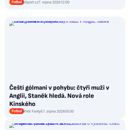
Fotbal
iSport.cz
7. srpna 2026
12:00
Čeští gólmani v pohybu: čtyři muži v
Anglii, Staněk hledá. Nová role
Kinského
Fotbal
Petr Fantyš
7. srpna 2026
05:00