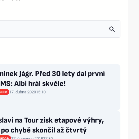
ínek Jágr. Před 30 lety dal první
 MS: Albi hrál skvěle!
tace
17. dubna 2020
15:10
laví na Tour zisk etapové výhry,
po chybě skončil až čtvrtý
rance
17. července 2019
17:30