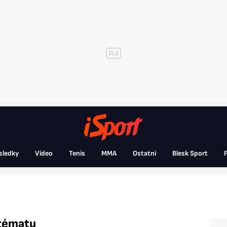
sledky
Video
Tenis
MMA
Ostatní
Blesk Sport
F
 tématu