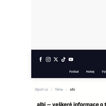
Fotbal
Hokej
Vý
iSport.cz
Téma
albi
albi – veškeré informace o