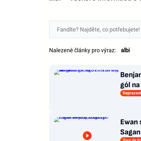
Nalezené články pro výraz:
albi
Benjam
gól na
Reprezen
Ewan s
Sagan 
Tour de F