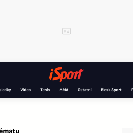
sledky
Video
Tenis
MMA
Ostatní
Blesk Sport
F
tématu