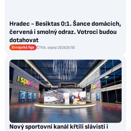
Hradec - Besiktas 0:1. Šance domácích,
červená i smolný odraz. Votroci budou
dotahovat
Evropská liga
ČTK
6. srpna 2026
20:50
Nový sportovní kanál křtili slávisti i