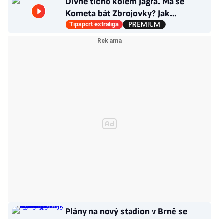
Divné ticho kolem Jágra. Má se
Kometa bát Zbrojovky? Jak
poskládat Pardubice
Tipsport extraliga
Plány na nový stadion v Brně se