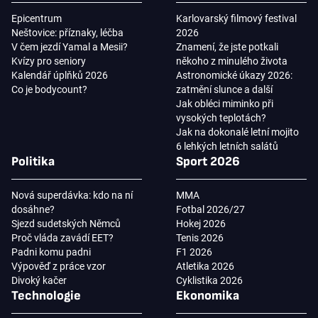
Epicentrum
Karlovarský filmový festival
Neštovice: příznaky, léčba
2026
V čem jezdí Yamal a Mesii?
Znamení, že jste potkali
Kvízy pro seniory
někoho z minulého života
Kalendář úplňků 2026
Astronomické úkazy 2026:
Co je bodycount?
zatmění slunce a další
Jak obléci miminko při
vysokých teplotách?
Jak na dokonalé letní mojito
6 lehkých letních salátů
Politika
Sport 2026
Nová superdávka: kdo na ní
MMA
dosáhne?
Fotbal 2026/27
Sjezd sudetských Němců
Hokej 2026
Proč vláda zavádí EET?
Tenis 2026
Padni komu padni
F1 2026
Výpověď z práce vzor
Atletika 2026
Divoký kačer
Cyklistika 2026
Technologie
Ekonomika