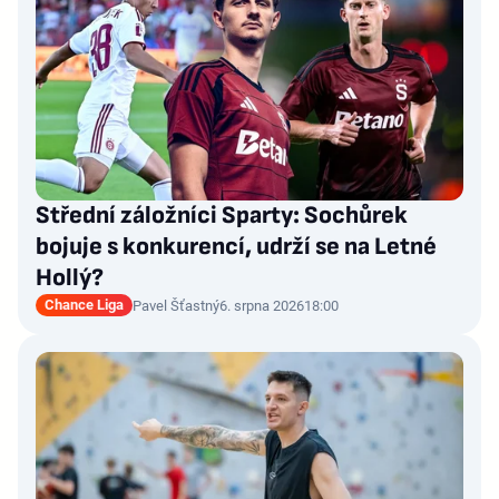
Střední záložníci Sparty: Sochůrek
bojuje s konkurencí, udrží se na Letné
Hollý?
Chance Liga
Pavel Šťastný
6. srpna 2026
18:00