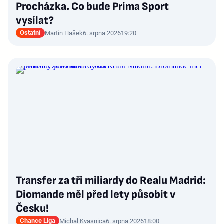
Procházka. Co bude Prima Sport
vysílat?
Ostatní
Martin Hašek
6. srpna 2026
19:20
Transfer za tři miliardy do Realu Madrid:
Diomande měl před lety působit v
Česku!
Chance Liga
Michal Kvasnica
6. srpna 2026
18:00