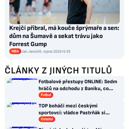
Krejčí přibral, má kouče šprýmaře a sen:
dům na Šumavě a sekat trávu jako
Forrest Gump
NBA
Jan Jaroch
6. srpna 2026
16:35
ČLÁNKY Z JINÝCH TITULŮ
Fotbalové přestupy ONLINE: Sedm
hráčů na odchodu z Baníku, co
situace kolem Nombila?
Fotbal
TOP boháči mezi českými
sportovci: vládce Pastrňák si
pohoršil, překvapil „nejotravnější“
Ostatní
hráč