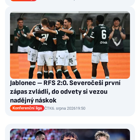
Jablonec – RFS 2:0. Severočeši první
zápas zvládli, do odvety si vezou
nadějný náskok
Konferenční liga
ČTK
6. srpna 2026
19:50