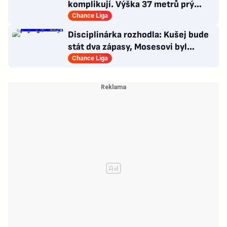
komplikují. Výška 37 metrů prý
narušuje výhled na centrum
Chance Liga
Disciplinárka rozhodla: Kušej bude
stát dva zápasy, Mosesovi byl
prominut zbytek trestu
Chance Liga