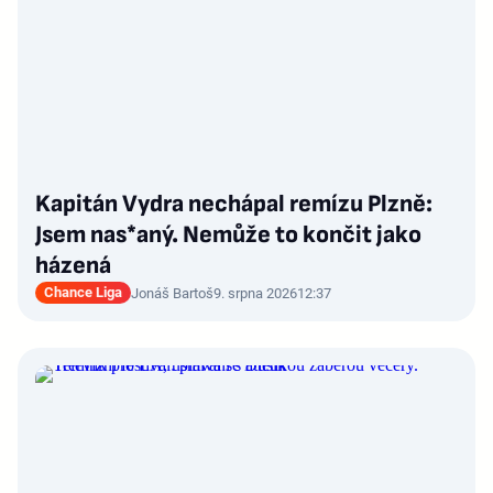
Kapitán Vydra nechápal remízu Plzně:
Jsem nas*aný. Nemůže to končit jako
házená
Chance Liga
Jonáš Bartoš
9. srpna 2026
12:37