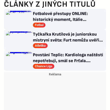
ČLÁNKY Z JINÝCH TITULŮ
Fotbalové přestupy ONLINE:
historický moment, Itálie
angažovala k reprezentaci šermířku
Fotbal
Tyčkařka Krutilová je juniorskou
mistryní světa: Furt nemůžu uvěřit,
co se stalo!
Atletika
Povstání Teplic: Kardiologa naštěstí
nepotřebuji, smál se Frťala.
Promluvil o zájmu Plzně
Chance Liga