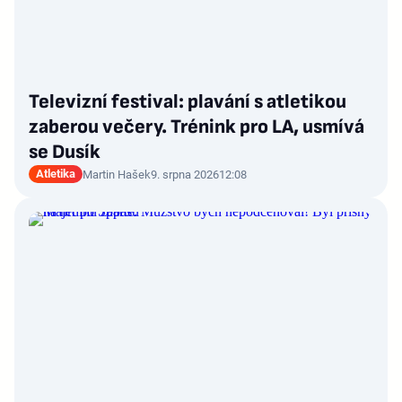
Televizní festival: plavání s atletikou
zaberou večery. Trénink pro LA, usmívá
se Dusík
Atletika
Martin Hašek
9. srpna 2026
12:08