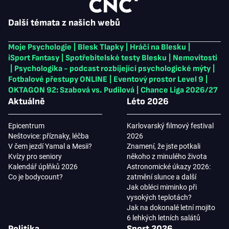
Další témata z našich webů
Moje Psychologie
|
Blesk Tlapky
|
Hráči na Blesku
|
iSport Fantasy
|
Spotřebitelské testy Blesku
|
Nemovitosti
|
Psychologika - podcast rozbíjející psychologické mýty
|
Fotbalové přestupy ONLINE
|
Eventový prostor Level 9
|
OKTAGON 92: Szabová vs. Pudilová
|
Chance Liga 2026/27
Aktuálně
Léto 2026
Epicentrum
Karlovarský filmový festival
Neštovice: příznaky, léčba
2026
V čem jezdí Yamal a Mesii?
Znamení, že jste potkali
Kvízy pro seniory
někoho z minulého života
Kalendář úplňků 2026
Astronomické úkazy 2026:
Co je bodycount?
zatmění slunce a další
Jak obléci miminko při
vysokých teplotách?
Jak na dokonalé letní mojito
6 lehkých letních salátů
Politika
Sport 2026