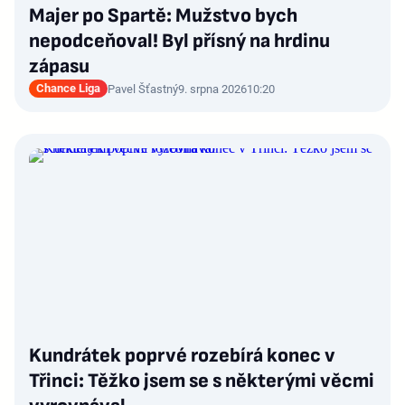
Majer po Spartě: Mužstvo bych
nepodceňoval! Byl přísný na hrdinu
zápasu
Chance Liga
Pavel Šťastný
9. srpna 2026
10:20
Kundrátek poprvé rozebírá konec v
Třinci: Těžko jsem se s některými věcmi