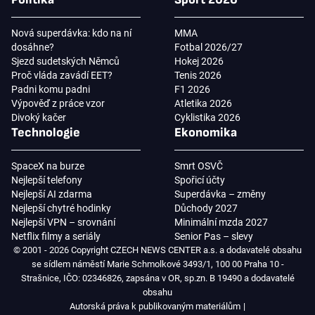
Nová superdávka: kdo na ní
MMA
dosáhne?
Fotbal 2026/27
Sjezd sudetských Němců
Hokej 2026
Proč vláda zavádí EET?
Tenis 2026
Padni komu padni
F1 2026
Výpověď z práce vzor
Atletika 2026
Divoký kačer
Cyklistika 2026
Technologie
Ekonomika
SpaceX na burze
Smrt OSVČ
Nejlepší telefony
Spořicí účty
Nejlepší AI zdarma
Superdávka – změny
Nejlepší chytré hodinky
Důchody 2027
Nejlepší VPN – srovnání
Minimální mzda 2027
Netflix filmy a seriály
Senior Pas – slevy
© 2001 - 2026 Copyright CZECH NEWS CENTER a.s. a dodavatelé obsahu
se sídlem náměstí Marie Schmolkové 3493/1, 100 00 Praha 10 -
Strašnice, IČO: 02346826, zapsána v OR, sp.zn. B 19490 a dodavatelé
obsahu
Autorská práva k publikovaným materiálům