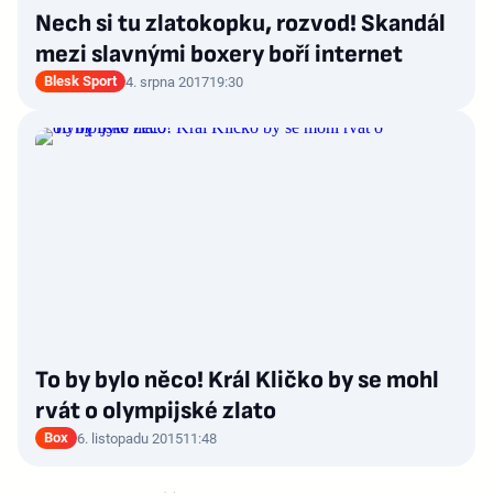
Nech si tu zlatokopku, rozvod! Skandál
mezi slavnými boxery boří internet
Blesk Sport
4. srpna 2017
19:30
To by bylo něco! Král Kličko by se mohl
rvát o olympijské zlato
Box
6. listopadu 2015
11:48