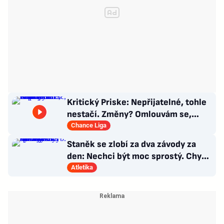
Kritický Priske: Nepřijatelné, tohle
nestačí. Změny? Omlouvám se,
nedokážu odpovědět
Chance Liga
Staněk se zlobí za dva závody za
den: Nechci být moc sprostý. Chybí
nám styčný důstojník
Atletika