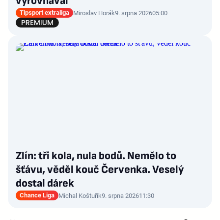
vyrovnával
Tipsport extraliga
Miroslav Horák
9. srpna 2026
05:00
Zlín: tři kola, nula bodů. Nemělo to
šťávu, věděl kouč Červenka. Veselý
dostal dárek
Chance Liga
Michal Koštuřík
9. srpna 2026
11:30