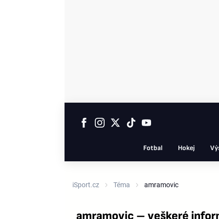
Fotbal
Hokej
Vý
iSport.cz
Téma
amramovic
amramovic – veškeré info