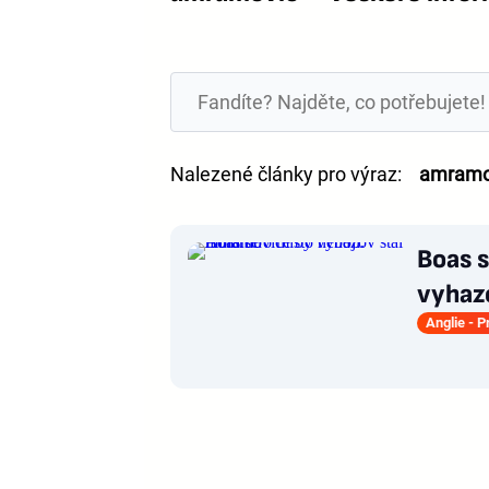
Nalezené články pro výraz:
amramo
Boas s
vyhazo
Anglie - 