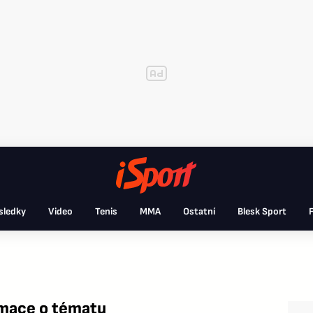
sledky
Video
Tenis
MMA
Ostatní
Blesk Sport
F
rmace o tématu