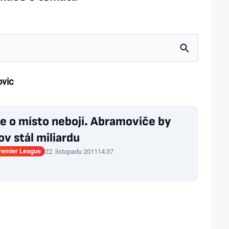
vic
e o místo nebojí. Abramoviče by
v stál miliardu
Premier League
22. listopadu 2011
14:37