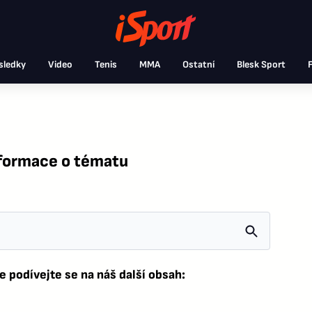
sledky
Video
Tenis
MMA
Ostatní
Blesk Sport
F
nformace o tématu
e podívejte se na náš další obsah: